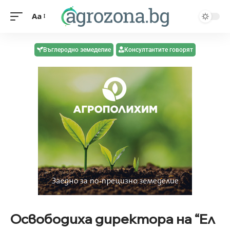
Aa
Въглеродно земеделие
Консултантите говорят
Освободиха директора на “Ел