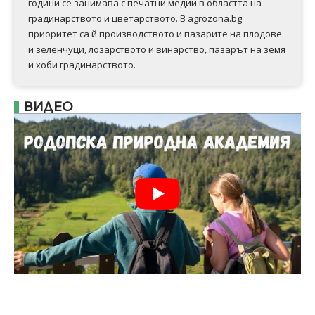
години се занимава с печатни медии в областта на
градинарството и цветарството. В agrozona.bg
приоритет са й производството и пазарите на плодове
и зеленчуци, лозарството и винарство, пазарът на земя
и хоби градинарството.
ВИДЕО