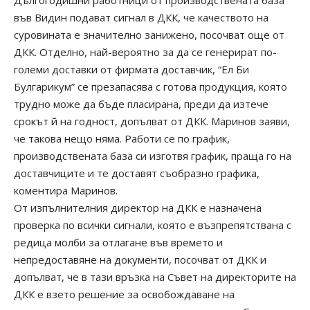
във Видин подават сигнал в ДКК, че качеството на
суровината е значително занижено, посочват още от
ДКК. Отделно, най-вероятно за да се генерират по-
големи доставки от фирмата доставчик, “Ел Би
Булгарикум” се презапасява с готова продукция, която
трудно може да бъде пласирана, преди да изтече
срокът й на годност, допълват от ДКК. Маринов заяви,
че такова нещо няма. Работи се по график,
производствената база си изготвя график, праща го на
доставчиците и те доставят съобразно графика,
коментира Маринов.
От изпълнителния директор на ДКК е назначена
проверка по всички сигнали, която е възпрепятствана с
редица молби за отлагане във времето и
непредоставяне на документи, посочват от ДКК и
допълват, че в тази връзка на Съвет на директорите на
ДКК е взето решение за освобождаване на