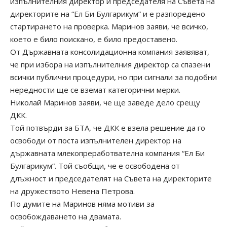
изпълнителния директор и председателя на Съвета на
директорите на “Ел Би Булгарикум” и е разпоредено
стартирането на проверка. Маринов заяви, че всичко,
което е било поискано, е било предоставено.
От Държавната консолидационна компания заявяват,
че при избора на изпълнителния директор са спазени
всички публични процедури, но при сигнали за подобни
нередности ще се вземат категорични мерки.
Николай Маринов заяви, че ще заведе дело срещу
ДКК.
Той потвърди за БТА, че ДКК е взела решение да го
освободи от поста изпълнителен директор на
държавната млекопреработвателна компания “Ел Би
Булгарикум”. Той съобщи, че е освободена от
длъжност и председателят на Съвета на директорите
на дружеството Невена Петрова.
По думите на Маринов няма мотиви за
освобождаването на двамата.