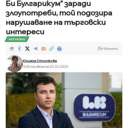
Би Булгарикум” заради
злоупотреби, той подозира
нарушаване на търговски
интереси
АКТУАЛНО
4 Минути
Юлиана Стоичкова
Публикувана на 22.02.2023