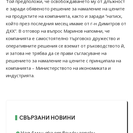
Той предположи, че освобождаването му от длъжност
е заради обявеното решение за намаление на цените
на продуктите на компанията, както и заради “натиск,
който през последния месец имаме от г-н Димитров от
ДКК”. В отговор на въпрос Маринов напомни, че
компанията е самостоятелно търговско дружество и
оперативните решения се вземат от ръководството й,
и затова не трябва да се прави съгласуване на
решението за намаление на цените с принципала на
компанията – Министерството на икономиката и
индустрията.
СВЪРЗАНИ НОВИНИ
Над 4 млн. дка от всички горски