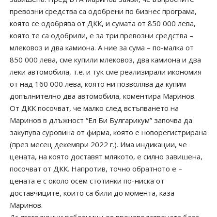
превозни средства са одобрени по бизнес програма,
която се одобрява от ДКК, и сумата от 850 000 лева,
която те са одобрили, е за три превозни средства –
млековоз и два камиона. А ние за сума – по-малка от
850 000 лева, сме купили млековоз, два камиона и два
леки автомобила, т.е. и тук сме реализирали икономия
от над 160 000 лева, която ни позволява да купим
допълнително два автомобила, коментира Маринов.
От ДКК посочват, че малко след встъпването на
Маринов в длъжност “Ел Би Булгарикум” започва да
закупува суровина от фирма, която е новорегистрирана
(през месец декември 2022 г.). Има индикации, че
цената, на която доставят млякото, е силно завишена,
посочват от ДКК. Напротив, точно обратното е –
цената е с около осем стотинки по-ниска от
доставчиците, които са били до момента, каза
Маринов.
Дългогодишни работници от производствената база