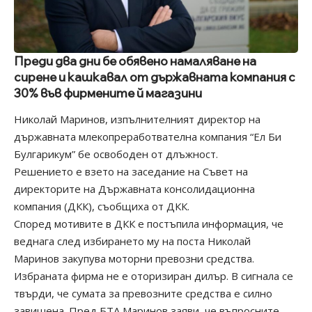
Преди два дни бе обявено намаляване на
сирене и кашкавал от държавната компания с
30% във фирмените й магазини
Николай Маринов, изпълнителният директор на
държавната млекопреработвателна компания “Ел Би
Булгарикум” бе освободен от длъжност.
Решението е взето на заседание на Съвет на
директорите на Държавната консолидационна
компания (ДКК), съобщиха от ДКК.
Според мотивите в ДКК е постъпила информация, че
веднага след избирането му на поста Николай
Маринов закупува моторни превозни средства.
Избраната фирма не е оторизиран дилър. В сигнала се
твърди, че сумата за превозните средства е силно
завишена. Пред БТА Маринов заяви, че въпросните