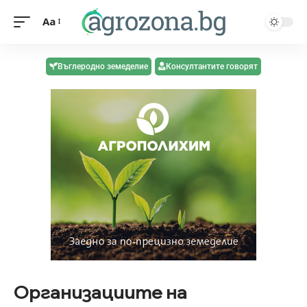
Aa
Въглеродно земеделие
Консултантите говорят
Организациите на