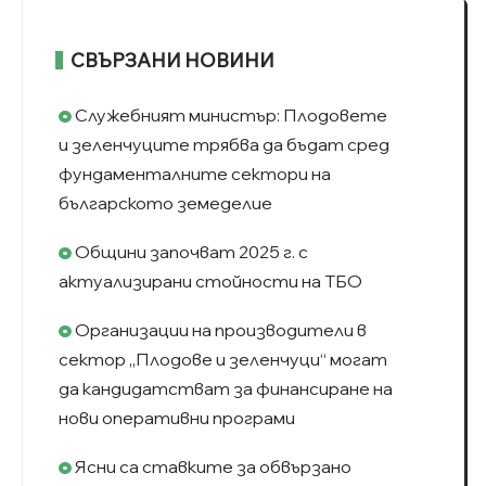
СВЪРЗАНИ НОВИНИ
Служебният министър: Плодовете
и зеленчуците трябва да бъдат сред
фундаменталните сектори на
българското земеделие
Общини започват 2025 г. с
актуализирани стойности на ТБО
Организации на производители в
сектор „Плодове и зеленчуци“ могат
да кандидатстват за финансиране на
нови оперативни програми
Ясни са ставките за обвързано