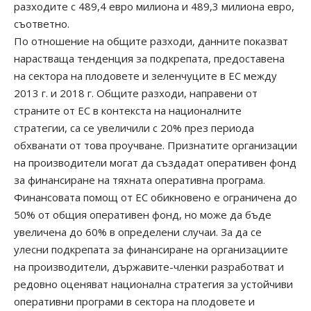
разходите с 489,4 евро милиона и 489,3 милиона евро,
съответно.
По отношение на общите разходи, данните показват
нарастваща тенденция за подкрепата, предоставена
на сектора на плодовете и зеленчуците в ЕС между
2013 г. и 2018 г. Общите разходи, направени от
страните от ЕС в контекста на националните
стратегии, са се увеличили с 20% през периода
обхванати от това проучване. Признатите организации
на производители могат да създадат оперативен фонд
за финансиране на тяхната оперативна програма.
Финансовата помощ от ЕС обикновено е ограничена до
50% от общия оперативен фонд, но може да бъде
увеличена до 60% в определени случаи. За да се
улесни подкрепата за финансиране на организациите
на производители, държавите-членки разработват и
редовно оценяват национална стратегия за устойчиви
оперативни програми в сектора на плодовете и