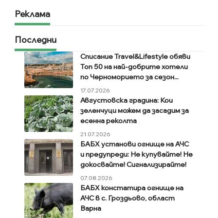
Реклама
Последни
Списание Travel&Lifestyle обяви
Топ 50 на най-добрите хотели
по Черноморието за сезон...
17.07.2026
Августовска градина: Кои
зеленчуци можем да засадим за
есенна реколта
21.07.2026
БАБХ установи огнище на АЧС
и предупреди: Не купувайте! Не
докосвайте! Сигнализирайте!
07.08.2026
БАБХ констатира огнище на
АЧС в с. Гроздьово, област
Варна