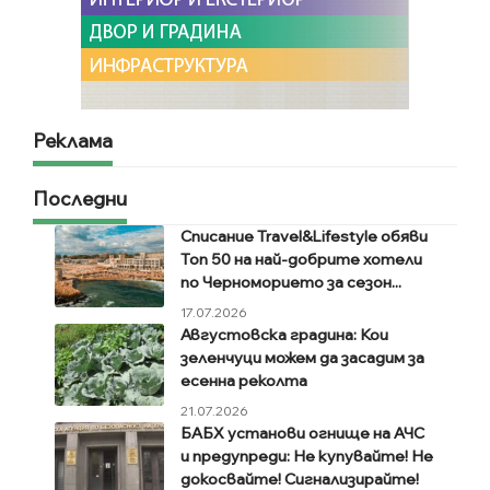
Реклама
Последни
Списание Travel&Lifestyle обяви
Топ 50 на най-добрите хотели
по Черноморието за сезон...
17.07.2026
Августовска градина: Кои
зеленчуци можем да засадим за
есенна реколта
21.07.2026
БАБХ установи огнище на АЧС
и предупреди: Не купувайте! Не
докосвайте! Сигнализирайте!