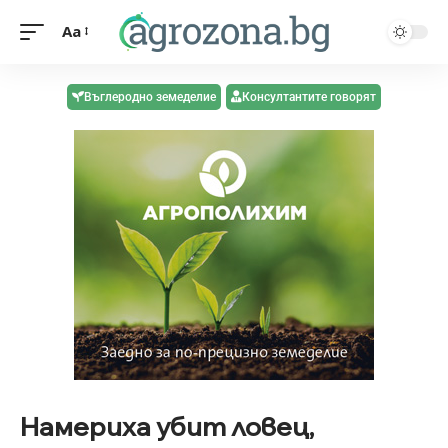
Aa
Въглеродно земеделие
Консултантите говорят
Намериха убит ловец,