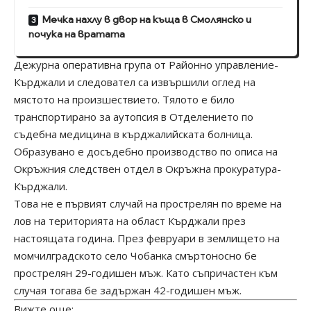
Мечка нахлу в двор на къща в Смолянско и
почука на вратата
Дежурна оперативна група от Районно управление-
Кърджали и следовател са извършили оглед на
мястото на произшествието. Тялото е било
транспортирано за аутопсия в Отделението по
съдебна медицина в кърджалийската болница.
Образувано е досъдебно производство по описа на
Окръжния следствен отдел в Окръжна прокуратура-
Кърджали.
Това не е първият случай на прострелян по време на
лов на територията на област Кърджали през
настоящата година. През февруари в землището на
момчилградското село Чобанка смъртоносно бе
прострелян 29-годишен мъж. Като съпричастен към
случая тогава бе задържан 42-годишен мъж.
Вижте още: