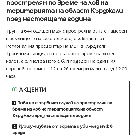
прострелян по време на лов на
територията на област Кърджали
през настоящата година
Труп на 64-годишен мъж с прострелна рана е намерен
в землището на село Лясково, съобщават от
Регионалния пресцентър на МВР в Кърджали.
Трагичният инцидент е станал по време на ловен
излет, а сигнал за него е бил подаден на единния
европейски номер 112 на 26 ноември малко след 12:00
часа.
АКЦЕНТИ
Това не е първият случай на прострелян по
време на лов на територията на област
Кърджали през настоящата година
Куршум избяга от гората и уби млад мъж в
града