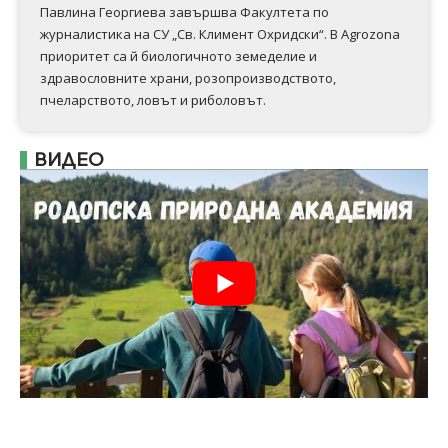
Павлина Георгиева завършва Факултета по
журналистика на СУ „Св. Климент Охридски“. В Аgrozona
приоритет са й биологичното земеделие и
здравословните храни, розопроизводството,
пчеларството, ловът и риболовът.
ВИДЕО