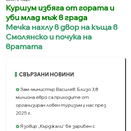
Куршум избяга от гората и
уби млад мъж в града
Мечка нахлу в двор на къща в
Смолянско и почука на
вратата
СВЪРЗАНИ НОВИНИ
Зам.-министър Василев: Близо 3,8
милиона евро са приходите от
организиран ловен туризъм у нас през
2025 г.
Язовир „Кърджали“ бе зарибен с