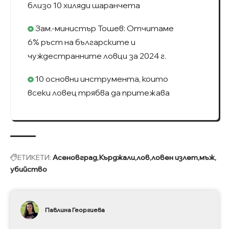
близо 10 хиляди шаранчета
Зам.-министър Тошев: Отчитаме
6% ръст на българските и
чуждестранните ловци за 2024 г.
10 основни инструмента, които
всеки ловец трябва да притежава
ЕТИКЕТИ:
Асеновград
Кърджали
лов
ловен излет
мъж
убийство
Павлина Георгиева