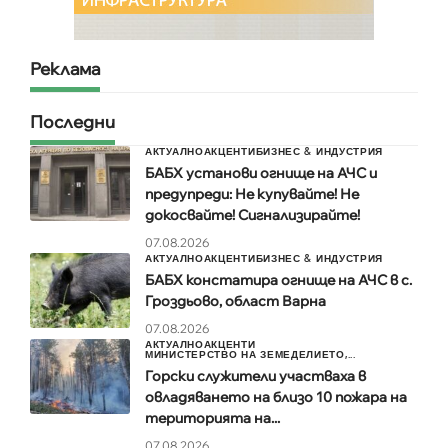
Реклама
Последни
АКТУАЛНО
АКЦЕНТИ
БИЗНЕС & ИНДУСТРИЯ
БАБХ установи огнище на АЧС и
предупреди: Не купувайте! Не
докосвайте! Сигнализирайте!
07.08.2026
АКТУАЛНО
АКЦЕНТИ
БИЗНЕС & ИНДУСТРИЯ
БАБХ констатира огнище на АЧС в с.
Гроздьово, област Варна
07.08.2026
АКТУАЛНО
АКЦЕНТИ
МИНИСТЕРСТВО НА ЗЕМЕДЕЛИЕТО,...
Горски служители участваха в
овладяването на близо 10 пожара на
територията на...
07.08.2026