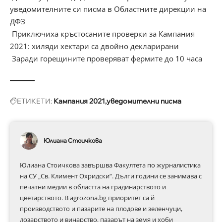
уведомителните си писма в Областните дирекции на
ДФЗ
Приключиха кръстосаните проверки за Кампания
2021: хиляди хектари са двойно декларирани
Заради горещините проверяват фермите до 10 часа
ЕТИКЕТИ:
Кампания 2021
уведомителни писма
Юлиана Стоичкова
Юлиана Стоичкова завършва Факултета по журналистика
на СУ „Св. Климент Охридски“. Дълги години се занимава с
печатни медии в областта на градинарството и
цветарството. В agrozona.bg приоритет са й
производството и пазарите на плодове и зеленчуци,
лозарството и винарство, пазарът на земя и хоби