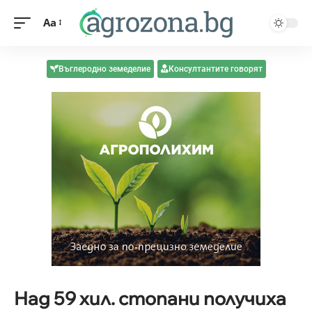
Aa
Въглеродно земеделие
Консултантите говорят
Над 59 хил. стопани получиха