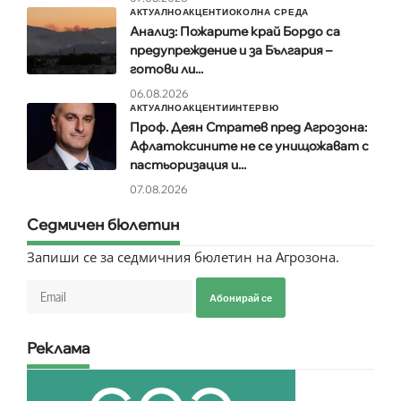
АКТУАЛНО
АКЦЕНТИ
ОКОЛНА СРЕДА
Анализ: Пожарите край Бордо са
предупреждение и за България –
готови ли...
06.08.2026
АКТУАЛНО
АКЦЕНТИ
ИНТЕРВЮ
Проф. Деян Стратев пред Агрозона:
Афлатоксините не се унищожават с
пастьоризация и...
07.08.2026
Седмичен бюлетин
Запиши се за седмичния бюлетин на Агрозона.
Абонирай се
Реклама