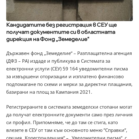
Кандидатите без регистрация в СЕУ ще
получат документите си в областната
дирекция на Фонд „Земеделие“
Държавен фонд „Земеделие“ – Разплащателна агенция
(ДФЗ – РА) издаде и публикува в Системата за
електронни услуги (СЕУ) 59 164 уведомителни писма
за извършени оторизации и изплатено финансово
подпомагане по схеми и мерки за директни плащания,
базирани на площ за Кампания 2021.
Регистрираните в системата земеделски стопани могат
да получат електронните документи само през личния
си профил. Припомняме, че до там се стига, като
влезете в СЕУ от там към основното меню ”Справки”,
секция „Кореспонденция“ – „Уведомителни писма“, с