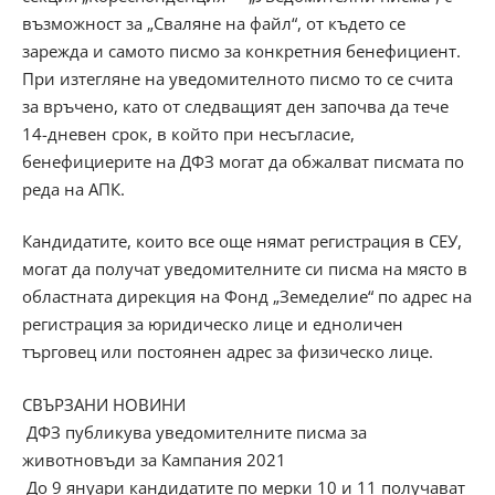
възможност за „Сваляне на файл“, от където се
зарежда и самото писмо за конкретния бенефициент.
При изтегляне на уведомителното писмо то се счита
за връчено, като от следващият ден започва да тече
14-дневен срок, в който при несъгласие,
бенефициерите на ДФЗ могат да обжалват писмата по
реда на АПК.
Кандидатите, които все още нямат регистрация в СЕУ,
могат да получат уведомителните си писма на място в
областната дирекция на Фонд „Земеделие“ по адрес на
регистрация за юридическо лице и едноличен
търговец или постоянен адрес за физическо лице.
СВЪРЗАНИ НОВИНИ
ДФЗ публикува уведомителните писма за
животновъди за Кампания 2021
До 9 януари кандидатите по мерки 10 и 11 получават