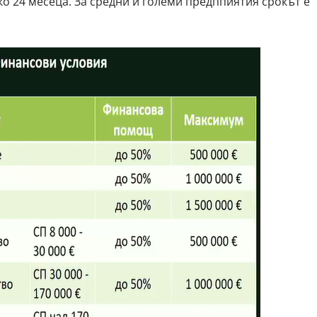
о 24 месеца. За средни и големи предппиятия срокът е