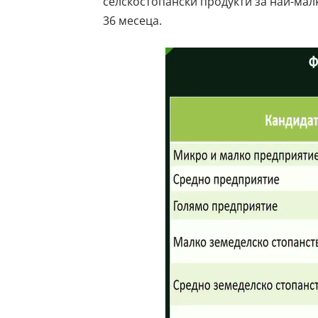
селскостопански продукти за най-малк
36 месеца.