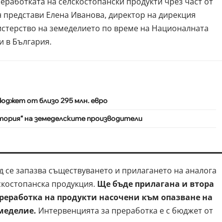
работката на селскостопански продукти чрез част от
 представи Елена Иванова, директор на дирекция
истерство на земеделието по време на Националната
 в България.
юджет от близо 295 млн. евро
стория“ на земеделските производители
 се запазва съществуването и прилагането на аналога
лскостопанска продукция.
Ще бъде прилагана и втора
реработка на продукти насочени към опазване на
меделие.
Интервенцията за преработка е с бюджет от