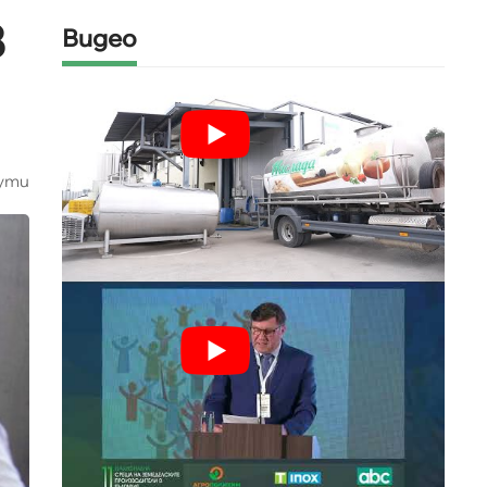
в
Видео
ути