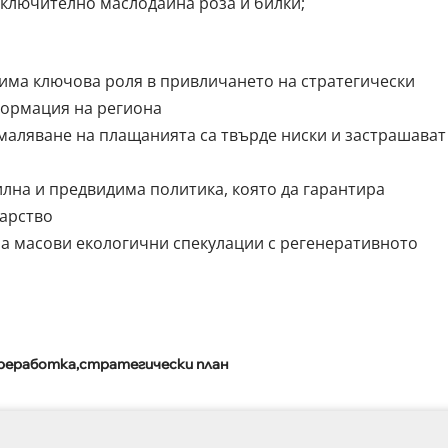
включително маслодайна роза и билки;
има ключова роля в привличането на стратегически
формация на региона
маляване на плащанията са твърде ниски и застрашават
лна и предвидима политика, която да гарантира
арство
а масови екологични спекулации с регенеративното
реработка
стратегически план