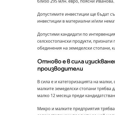
близо 295 млн. евро, поясни Иванова.
Допустимите инвестиции ще бъдат същ
инвестиции в материални и/или нема
Допустими кандидати по интервенция
селскостопански продукти, признати 
обединения на земеделски стопани, к
Отново е в сила изискване
производители
В сила е и категоризацията на малки,
малките земеделски стопани трябва да
малко 12 месеца преди кандидатстван
Микро и малките предприятия трябва 