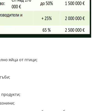
лно яйца от птици;
гъби;
 продукти;
азнини;