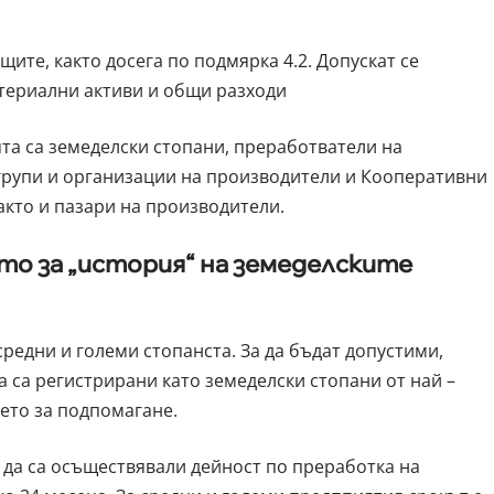
ите, както досега по подмярка 4.2. Допускат се
териални активи и общи разходи
та са земеделски стопани, преработватели на
групи и организации на производители и Кооперативни
акто и пазари на производители.
то за „история“ на земеделските
 средни и големи стопанста. За да бъдат допустими,
 са регистрирани като земеделски стопани от най –
ето за подпомагане.
да са осъществявали дейност по преработка на