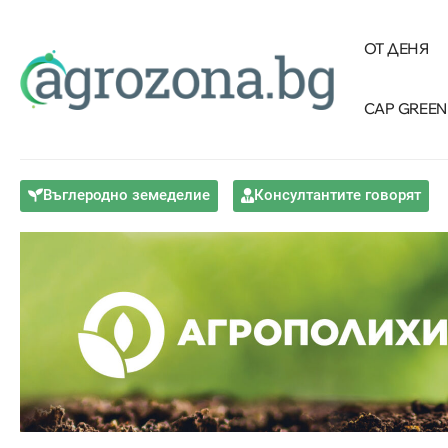
ОТ ДЕНЯ
CAP GREEN
Въглеродно земеделие
Консултантите говорят