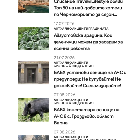
Списание Travel&Lifestyle обяви
Топ 50 на най-добрите хотели
по Черноморието за сезон...
17.07.2026
АКТУАЛНО
АКЦЕНТИ
ГРАДИНАТА
Августовска градина: Кои
зеленчуци можем да засадим за
есенна реколта
21.07.2026
АКТУАЛНО
АКЦЕНТИ
БИЗНЕС & ИНДУСТРИЯ
БАБХ установи огнище на АЧС и
предупреди: Не купувайте! Не
докосвайте! Сигнализирайте!
07.08.2026
АКТУАЛНО
АКЦЕНТИ
БИЗНЕС & ИНДУСТРИЯ
БАБХ констатира огнище на
АЧС в с. Гроздьово, област
Варна
07.08.2026
АКТУАЛНО
АКЦЕНТИ