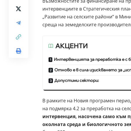
Възможностите за финансиране на пре
интервенциите в Стратегическия план
„Развитие на селските райони“ в Мин
среща на земеделските производители
АКЦЕНТИ
Интервенцията за преработка е с б
Отново е в сила изискването за „и
Допустими сектори:
В рамките на Новия програмен период
на подмярка 4.2 за преработка на се
интервенция, насочена само към п
околната среда и биологичното зе