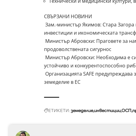
Технически и медицински култури, 
СВЪРЗАНИ НОВИНИ
Зам.-министър Якимов: Стара Загора 
инвестиции и икономическата транс
Министър Абровски: Праговете за на
продоволствената сигурнос
Министър Абровски: Необходима е си
устойчиво и конкурентоспособно риб
Организацията SAFE предупреждава з
земеделие в ЕС
ЕТИКЕТИ:
земеделие
инвестиции
ОСП
п