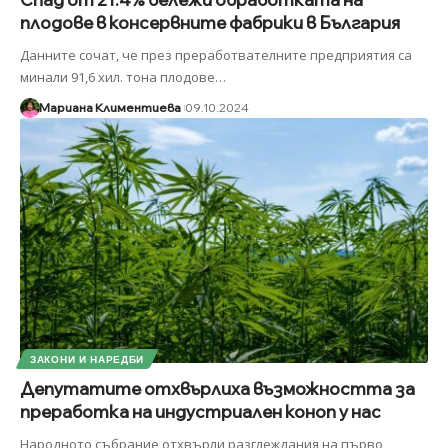
плодове в консервните фабрики в България
Данните сочат, че през преработвателните предприятия са
минали 91,6 хил. тона плодове
…
Мариана Климентиева
09.10.2024
ЗАКОНИ И НАРЕДБИ
Депутатите отхвърлиха възможността за
преработка на индустриален коноп у нас
Народното събрание отхвърли разглеждания на първо