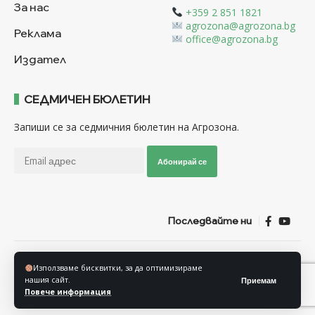
За нас
+359 2 851 1821
agrozona@agrozona.bg
Реклама
office@agrozona.bg
Издател
СЕДМИЧЕН БЮЛЕТИН
Запиши се за седмичния бюлетин на Агрозона.
Абонирай се
Последвайте ни
Общи условия
Политика за използване на “Бисквитки”
Използваме бисквитки, за да оптимизираме
Политика за защита на личните данни
нашия сайт.
Приемам
Повече информация
© Агрозона © 2011-2025 Всички права запазени