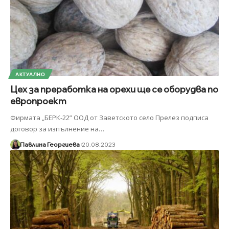
АКТУАЛНО
Цех за преработка на орехи ще се оборудва по
европроект
Фирмата „БЕРК-22” ООД от Заветското село Прелез подписа
договор за изпълнение на
…
Павлина Георгиева
20.08.2023