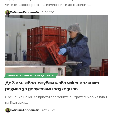
четене законопроект за изменение и допълнение
…
Павлина Георгиева
10.04.2024
ФИНАНСИРАНЕ В ЗЕМЕДЕЛИЕТО
До 3 млн. евро. се увеличава максималният
размер за допустими разходи по...
С решение на МС са приети промените в Стратегическия план
на България
…
Павлина Георгиева
14.12.2023