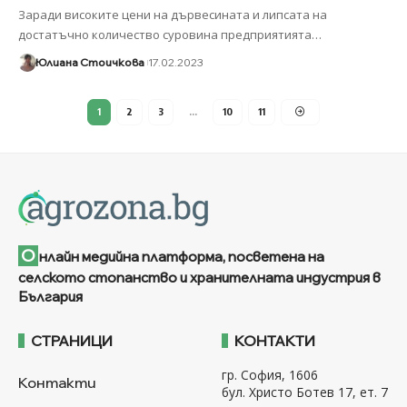
Заради високите цени на дървесината и липсата на
достатъчно количество суровина предприятията
…
Юлиана Стоичкова
17.02.2023
1
2
3
…
10
11
О
нлайн медийна платформа, посветена на
селското стопанство и хранителната индустрия в
България
СТРАНИЦИ
КОНТАКТИ
гр. София, 1606
Контакти
бул. Христо Ботев 17, ет. 7