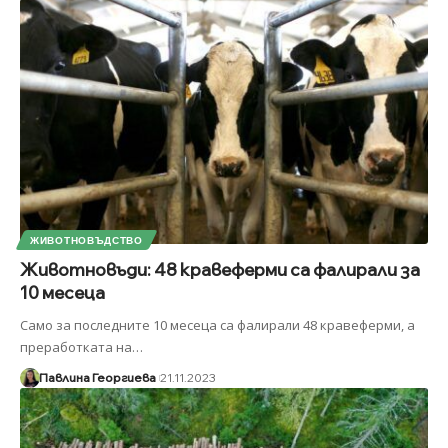
ЖИВОТНОВЪДСТВО
Животновъди: 48 кравеферми са фалирали за
10 месеца
Само за последните 10 месеца са фалирали 48 кравеферми, а
преработката на
…
Павлина Георгиева
21.11.2023