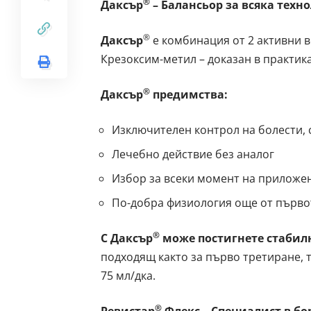
®
Даксър
– Балансьор за всяка техн
®
Даксър
е комбинация от 2 активни 
Крезоксим-метил – доказан в практик
®
Даксър
предимства:
Изключителен контрол на болести, 
Лечебно действие без аналог
Избор за всеки момент на приложе
По-добра физиология още от първо
®
С
Даксър
може постигнете стабил
подходящ както за първо третиране, т
75 мл/дка.
®
Ревистар
Флекс
– Специалист в бо