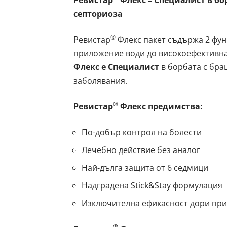
септориоза
®
Ревистар
Флекс пакет съдържа 2 фун
приложение води до високоефективна
Флекс е Специалист
в борбата с бра
заболявания.
®
Ревистар
Флекс
предимства:
По-добър контрол на болести
Лечебно действие без аналог
Най-дълга защита от 6 седмици
Надградена Stick&Stay формулация
Изключителна ефикасност дори при
®