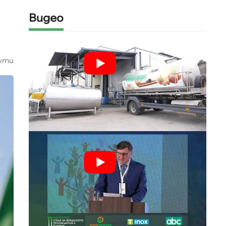
Видео
ути