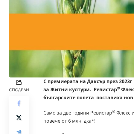
С премиерата на Даксър през 2023
®
за Житни култури.
Ревистар
Флек
СПОДЕЛИ
българските полета поставиха нов
®
Само за две години Ревистар
Флекс и
повече от 6 млн. дка*!