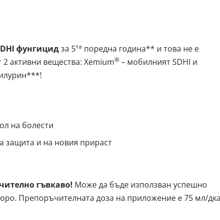
та
SDHI фунгицид
за 5
поредна година** и това не е
®
 2 активни вещества: Xemium
– мобилният SDHI и
илурин***!
ол на болести
а защита и на новия прираст
чително гъвкаво!
Може да бъде използван успешно
второ. Препоръчителната доза на приложение е 75 мл/дка