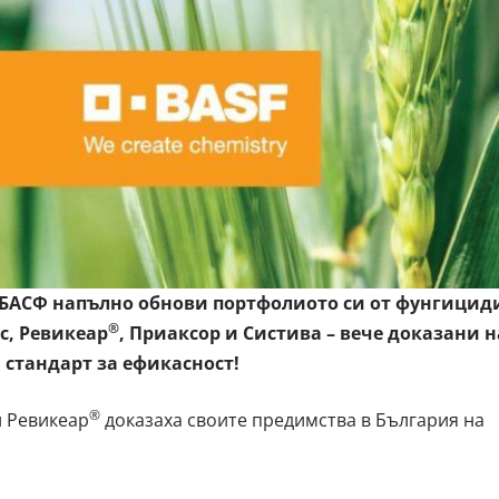
г БАСФ напълно обнови портфолиото си от фунгицид
®
с
,
Ревикеар
, Приаксор и Систива – вече доказани н
 стандарт за ефикасност!
®
 Ревикеар
доказаха своите предимства в България на