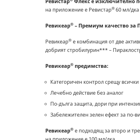
Ревистар
Флекс е изключително п
®
на приложение е Ревистар
60 мл/дка
®
Ревикеар
– Премиум качество за
®
Ревикеар
е комбинация от две актив
добрият стробилурин*** – Пираклост
®
Ревикеар
предимства:
Категоричен контрол срещу всички
Лечебно действие без аналог
По-дълга защита, дори при интенз
Забележителен зелен ефект за по-в
®
Ревикеар
е подходящ за второ и тр
на приложение е 100 мл/дка.