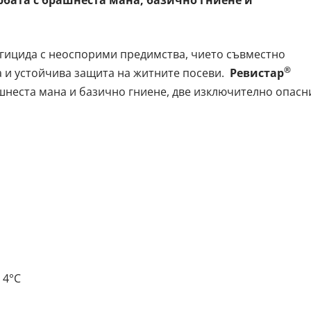
гицида с неоспорими предимства, чието съвместно
®
 и устойчива защита на житните посеви.
Ревистар
шнеста мана и базично гниене, две изключително опасн
 4°C