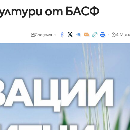
култури от БАСФ
4 Мин
Споделяне