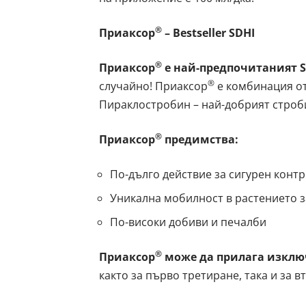
®
Приаксор
–
Bestseller SDHI
®
Приаксор
е най-предпочитаният
®
случайно! Приаксор
е комбинация от
Пираклостробин – най-добрият строб
®
Приаксор
предимства:
По-дълго действие за сигурен контр
Уникална мобилност в растението з
По-високи добиви и печалби
®
Приаксор
може да прилага изклю
както за първо третиране, така и за 