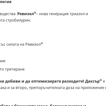
ология
®
вещества:
Ревизол
– нова генерация триазол и
ата стробилурин.
®
със силата на Ревизол
ние
то третиране
®
ни добиви и да оптимизирате разходите!
Даксър
е
ака и за второ
,
препоръчителната доза на приложение 
рбата с брашнеста мана, базично гниене и