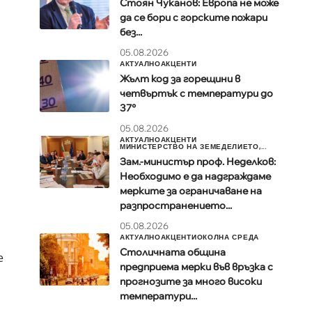
Стоян Чуканов: Европа не може
да се бори с горските пожари
без...
05.08.2026
АКТУАЛНО
АКЦЕНТИ
Жълт код за горещини в
четвъртък с температури до
37°
05.08.2026
АКТУАЛНО
АКЦЕНТИ
МИНИСТЕРСТВО НА ЗЕМЕДЕЛИЕТО,...
Зам.-министър проф. Неделков:
Необходимо е да надграждаме
мерките за ограничаване на
разпространението...
05.08.2026
АКТУАЛНО
АКЦЕНТИ
ОКОЛНА СРЕДА
Столичната община
е
предприема мерки във връзка с
прогнозите за много високи
температури...