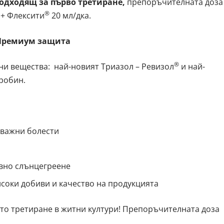
одходящ за първо третиране,
препоръчителната доза
®
 + Флексити
20 мл/дка.
 Премиум защита
®
ни вещества: най-новият Триазол – Ревизол
и най-
робин.
 важни болести
ивно слънцегреене
исоки добиви и качество на продукцията
ето третиране в житни култури! Препоръчителната доза