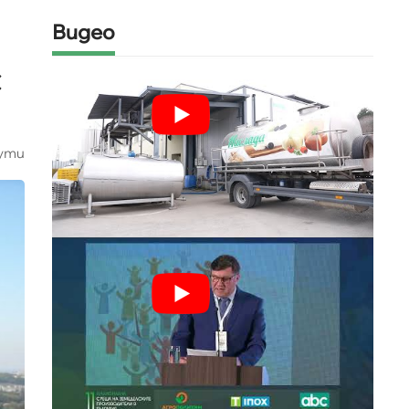
Видео
с
ути