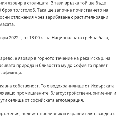
ия язовир в столицата. В тази връзка той ще бъде
00 броя толстолоб. Така ще започне почистването на
носни отложения чрез зарибяване с растителноядни
масата.
ри 2022г., от 13:00 ч. на Националната гребна база,
рево, е язовир в горното течение на река Искър, на
сивата природа и близостта му до София го правят
 софиянци.
жавна собственост. То е водохранилище от Искърската
воляващо промишлените, благоустройствени, хигиенни и
уги селища от софийската агломерация.
оръжения, челният преливник и изравнителят, заедно с