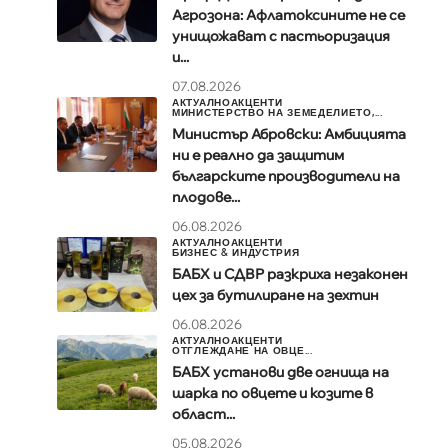
Агрозона: Афлатоксините не се
унищожават с пастьоризация
и...
07.08.2026
АКТУАЛНО
АКЦЕНТИ
МИНИСТЕРСТВО НА ЗЕМЕДЕЛИЕТО,...
Министър Абровски: Амбицията
ни е реално да защитим
българските производители на
плодове...
06.08.2026
АКТУАЛНО
АКЦЕНТИ
БИЗНЕС & ИНДУСТРИЯ
БАБХ и СДВР разкриха незаконен
цех за бутилиране на зехтин
06.08.2026
АКТУАЛНО
АКЦЕНТИ
ОТГЛЕЖДАНЕ НА ОВЦЕ...
БАБХ установи две огнища на
шарка по овцете и козите в
област...
05.08.2026