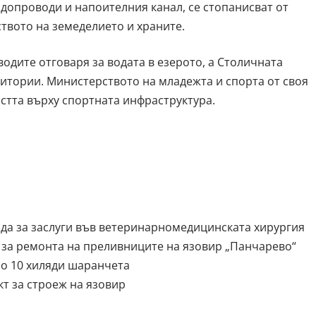
допроводи и напоителния канал, се стопанисват от
твото на земеделието и храните.
одите отговаря за водата в езерото, а Столичната
итории. Министерството на младежта и спорта от своя
стта върху спортната инфраструктура.
да за заслуги във ветеринарномедицинската хирургия
 за ремонта на преливниците на язовир „Панчарево“
зо 10 хиляди шаранчета
 за строеж на язовир