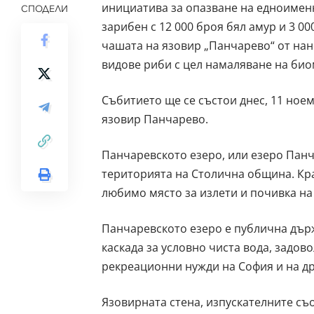
инициатива за опазване на едноименн
СПОДЕЛИ
зарибен с 12 000 броя бял амур и 3 0
чашата на язовир „Панчарево“ от на
видове риби с цел намаляване на био
Събитието ще се състои днес, 11 ноемв
язовир Панчарево.
Панчаревското езеро, или езеро Панча
територията на Столична община. Кра
любимо място за излети и почивка на
Панчаревското езеро е публична дър
каскада за условно чиста вода, задо
рекреационни нужди на София и на др
Язовирната стена, изпускателните съ