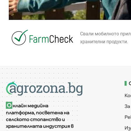
Свали мобилното при
хранителни продукти.
К
О
нлайн медийна
За
платформа, посветена на
Ре
селското стопанство и
хранителната индустрия в
Из