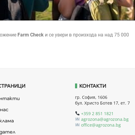
ложение
Farm Check
и се увери в произхода на над 75 000
СТРАНИЦИ
КОНТАКТИ
гр. София, 1606
онтакти
бул. Христо Ботев 17, ет. 7
 нас
+359 2 851 1821
agrozona@agrozona.bg
клама
office@agrozona.bg
дател