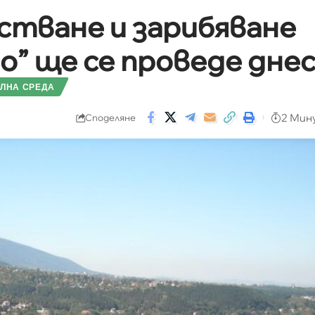
стване и зарибяване
о” ще се проведе дне
ЛНА СРЕДА
2 Мин
Споделяне