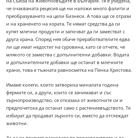
на Съюза на Животновъдите в България. Тя е убедена,
че очакваната рецесия ще ни наложи много фалити и
преобразуването на цели бизнеси. А това ще се отрази
и на храненето на хората. Те нямат средства да си
купят млечни продукти и започват да ги заместват с
друга храна. Според нея обаче преработвателите едва
ли ще имат недостиг на суровина, като се отчете, че
млякото се замества с допълнителни добавки. Водата
и допълнителните добавки ще останат в млечните
храни, това е тъжната равносметка на Пенка Христова.
Имаме колеги, които затвориха миналата година
фермите си, а други, които се занимават и със
зърнопроизводство, се отказаха от животните си и
предпочетоха да останат само с растениевъдството. Те
избират да продават зърното си, вместо да отглеждат
животни.
За да си покрият разходите по производството и да