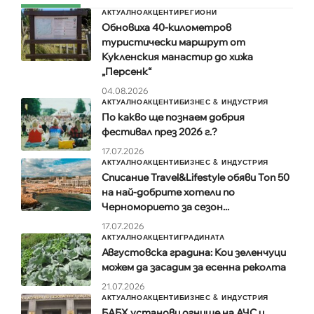
АКТУАЛНО
АКЦЕНТИ
РЕГИОНИ
Обновиха 40-километров
туристически маршрут от
Кукленския манастир до хижа
„Персенк“
04.08.2026
АКТУАЛНО
АКЦЕНТИ
БИЗНЕС & ИНДУСТРИЯ
По какво ще познаем добрия
фестивал през 2026 г.?
17.07.2026
АКТУАЛНО
АКЦЕНТИ
БИЗНЕС & ИНДУСТРИЯ
Списание Travel&Lifestyle обяви Топ 50
на най-добрите хотели по
Черноморието за сезон...
17.07.2026
АКТУАЛНО
АКЦЕНТИ
ГРАДИНАТА
Августовска градина: Кои зеленчуци
можем да засадим за есенна реколта
21.07.2026
АКТУАЛНО
АКЦЕНТИ
БИЗНЕС & ИНДУСТРИЯ
БАБХ установи огнище на АЧС и