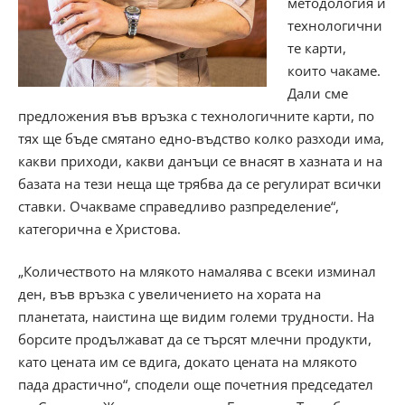
методология и
технологични
те карти,
които чакаме.
Дали сме
предложения във връзка с технологичните карти, по
тях ще бъде смятано едно-въдство колко разходи има,
какви приходи, какви данъци се внасят в хазната и на
базата на тези неща ще трябва да се регулират всички
ставки. Очакваме справедливо разпределение“,
категорична е Христова.
„Количеството на млякото намалява с всеки изминал
ден, във връзка с увеличението на хората на
планетата, наистина ще видим големи трудности. На
борсите продължават да се търсят млечни продукти,
като цената им се вдига, докато цената на млякото
пада драстично“, сподели още почетния председател