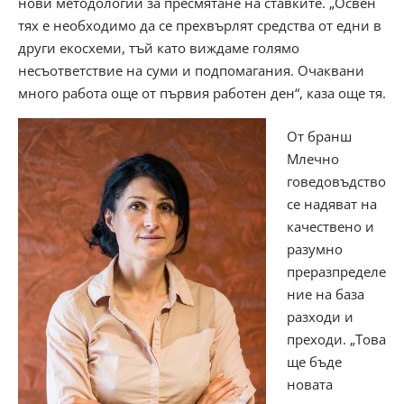
нови методологии за пресмятане на ставките. „Освен
тях е необходимо да се прехвърлят средства от едни в
други екосхеми, тъй като виждаме голямо
несъответствие на суми и подпомагания. Очаквани
много работа още от първия работен ден“, каза още тя.
От бранш
Млечно
говедовъдство
се надяват на
качествено и
разумно
преразпределе
ние на база
разходи и
преходи. „Това
ще бъде
новата