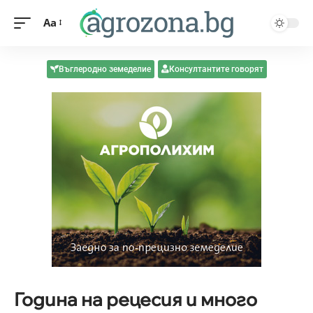
Aa
Въглеродно земеделие
Консултантите говорят
Година на рецесия и много