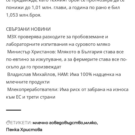
понижи до 1,01 млн. глави, а година по рано е бил
1,053 млн.броя.
СВЪРЗАНИ НОВИНИ
МЗХ проверява разходите за пробовземане и
лабораторните изпитвания на суровото мляко
Министър Христанов: Млякото в България става все
по-евтино за изкупуване, а за фермерите става все по-
скъпо да го произвеждат
Владислав Михайлов, НАМ: Има 100% надценка на
млечните продукти
Млекопреработватели: Има риск от забрана на износа
към ЕС и трети страни
ЕТИКЕТИ:
млечно говедовъдство
мляко
Пенка Христова