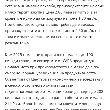
остане минимална печалба, производителите на овче
мляко търсят изкупна цена 2.80 лева за литър, а за
кравето е нужно да се изкупува на поне 1.80 лв./л.
При биволското цената също трябва да е висока,
производителите от този сектор искат 2.50 лв./л, но
това е изключително ниска цена като се отчетат
разходите им.
Към 2025 г. млечните крави ще намалеят до 190
хиляди глави, но експертите от САРА предвиждат
намалението при производството на мляко да е по-
умерено, поради увеличение на продуктивността.
Освен това от Центъра за икономически изследвания
в селското стопанство очакват за тази
година поголовието от млечни крави да падне до 202
хил. глави, като година по рано в оборите сме имали
214,9 хил.броя. Намаление при млечните овце също
се предвижда, като техният брой се прогнозира да се