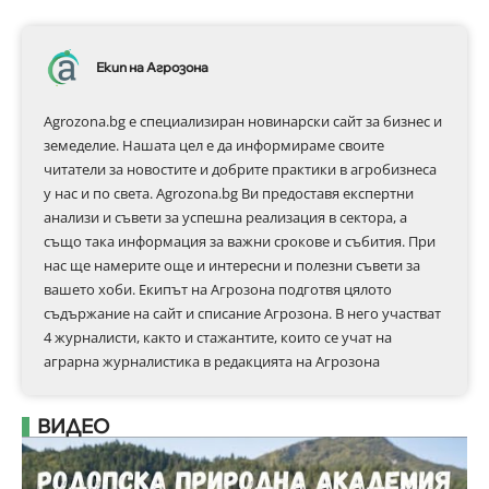
Екип на Агрозона
Agrozona.bg e специализиран новинарски сайт за бизнес и
земеделие. Нашата цел е да информираме своите
читатели за новостите и добрите практики в агробизнеса
у нас и по света. Agrozona.bg Ви предоставя експертни
анализи и съвети за успешна реализация в сектора, а
също така информация за важни срокове и събития. При
нас ще намерите още и интересни и полезни съвети за
вашето хоби. Екипът на Агрозона подготвя цялото
съдържание на сайт и списание Агрозона. В него участват
4 журналисти, както и стажантите, които се учат на
аграрна журналистика в редакцията на Агрозона
ВИДЕО