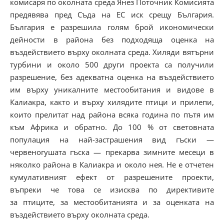
комисаря по околната среда Янез Поточник Комисията
предявява пред Съда на ЕС иск срещу България.
България е разрешила голям брой икономически
дейности в района без подходяща оценка на
въздействието върху околната среда. Хиляди вятърни
турбини и около 500 други проекта са получили
разрешение, без адекватна оценка на въздействието
им върху уникалните местообитания и видове в
Калиакра, както и върху хилядите птици и прилепи,
които прелитат над района всяка година по пътя им
към Африка и обратно. До 100 % от световната
популация на най-застрашения вид гъски —
червеногушата гъска — прекарва зимните месеци в
няколко района в Калиакра и около нея. Не е отчетен
кумулативният ефект от разрешените проекти,
въпреки че това се изисква по директивите
за птиците, за местообитанията и за оценката на
въздействието върху околната среда.