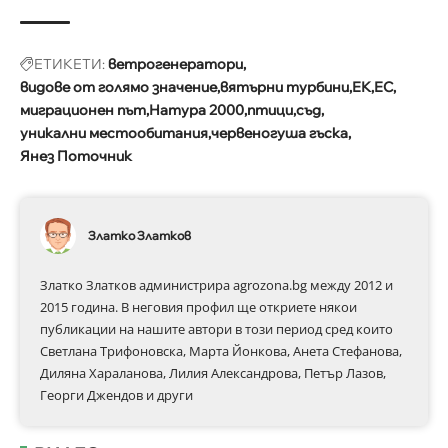
ЕТИКЕТИ:
ветрогенератори
видове от голямо значение
вятърни турбини
ЕК
ЕС
миграционен път
Натура 2000
птици
съд
уникални местообитания
червеногуша гъска
Янез Поточник
Златко Златков
Златко Златков администрира agrozona.bg между 2012 и
2015 година. В неговия профил ще откриете някои
публикации на нашите автори в този период сред които
Светлана Трифоновска, Марта Йонкова, Анета Стефанова,
Диляна Хараланова, Лилия Александрова, Петър Лазов,
Георги Джендов и други