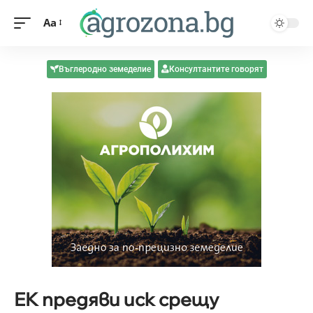
Aa
Въглеродно земеделие
Консултантите говорят
ЕК предяви иск срещу