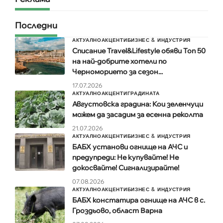
Последни
АКТУАЛНО
АКЦЕНТИ
БИЗНЕС & ИНДУСТРИЯ
Списание Travel&Lifestyle обяви Топ 50
на най-добрите хотели по
Черноморието за сезон...
17.07.2026
АКТУАЛНО
АКЦЕНТИ
ГРАДИНАТА
Августовска градина: Кои зеленчуци
можем да засадим за есенна реколта
21.07.2026
АКТУАЛНО
АКЦЕНТИ
БИЗНЕС & ИНДУСТРИЯ
БАБХ установи огнище на АЧС и
предупреди: Не купувайте! Не
докосвайте! Сигнализирайте!
07.08.2026
АКТУАЛНО
АКЦЕНТИ
БИЗНЕС & ИНДУСТРИЯ
БАБХ констатира огнище на АЧС в с.
Гроздьово, област Варна