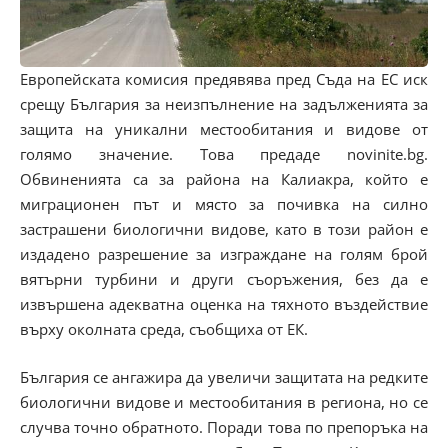
Европейската комисия предявява пред Съда на ЕС иск
срещу България за неизпълнение на задълженията за
защита на уникални местообитания и видове от
голямо значение. Това предаде novinite.bg.
Обвиненията са за района на Калиакра, който е
миграционен път и място за почивка на силно
застрашени биологични видове, като в този район е
издадено разрешение за изграждане на голям брой
вятърни турбини и други съоръжения, без да е
извършена адекватна оценка на тяхното въздействие
върху околната среда, съобщиха от ЕК.
България се ангажира да увеличи защитата на редките
биологични видове и местообитания в региона, но се
случва точно обратното. Поради това по препоръка на