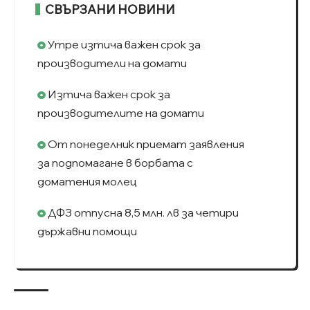
СВЪРЗАНИ НОВИНИ
Утре изтича важен срок за
производители на домати
Изтича важен срок за
производителите на домати
От понеделник приемат заявления
за подпомагане в борбата с
доматения молец
ДФЗ отпусна 8,5 млн. лв за четири
държавни помощи