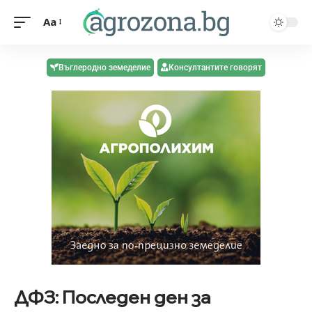
Aa
Въглеродно земеделие
Консултантите говорят
ДФЗ: Последен ден за