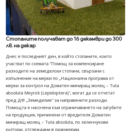
Стопаните получават до 16 декември до 300
лв. на декар
Днес е последният ден, в който стопаните, които
участват по схемата “Помощ за компенсиране
разходите на земеделски стопани, свързани с
изпълнение на мерки по „Национална програма от
мерки за контрол на Доматен миниращ молец – Tuta
absoluta Meyrick (Lepidoptera)”, могат да се отчетат
пред ДФ „Земеделие“ за направените разходи.
Помощта е насочена към ограничаването на загубите
на продукция, причинени от вредителя Доматен
миниращ молец – Tuta absoluta, по зеленчукови
култури, отглеждани в оранжерии.