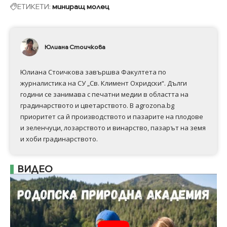
ЕТИКЕТИ:
миниращ молец
Юлиана Стоичкова
Юлиана Стоичкова завършва Факултета по
журналистика на СУ „Св. Климент Охридски“. Дълги
години се занимава с печатни медии в областта на
градинарството и цветарството. В agrozona.bg
приоритет са й производството и пазарите на плодове
и зеленчуци, лозарството и винарство, пазарът на земя
и хоби градинарството.
ВИДЕО