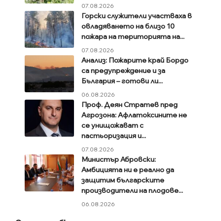
07.08.2026
Горски служители участваха в
овладяването на близо 10
пожара на територията на...
07.08.2026
Анализ: Пожарите край Бордо
са предупреждение и за
България – готови ли...
06.08.2026
Проф. Деян Стратев пред
Агрозона: Афлатоксините не
се унищожават с
пастьоризация и...
07.08.2026
Министър Абровски:
Амбицията ни е реално да
защитим българските
производители на плодове...
06.08.2026