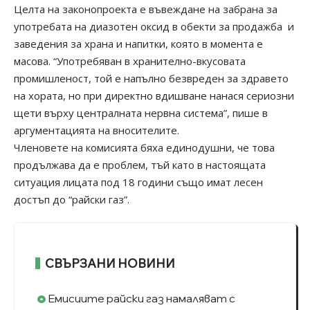
Целта на законопроекта е въвеждане на забрана за
употребата на диазотен оксид в обекти за продажба и
заведения за храна и напитки, която в момента е
масова. “Употребяван в хранително-вкусовата
промишленост, той е напълно безвреден за здравето
на хората, но при директно вдишване нанася сериозни
щети върху централната нервна система”, пише в
аргументацията на вносителите.
Членовете на комисията бяха единодушни, че това
продължава да е проблем, тъй като в настоящата
ситуация лицата под 18 години също имат лесен
достъп до “райски газ”.
СВЪРЗАНИ НОВИНИ
Емисиите райски газ намаляват с