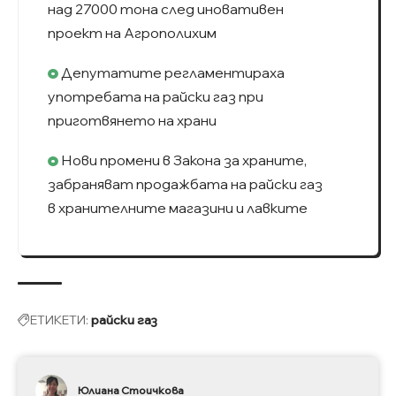
над 27000 тона след иновативен
проект на Агрополихим
Депутатите регламентираха
употребата на райски газ при
приготвянето на храни
Нови промени в Закона за храните,
забраняват продажбата на райски газ
в хранителните магазини и лавките
ЕТИКЕТИ:
райски газ
Юлиана Стоичкова