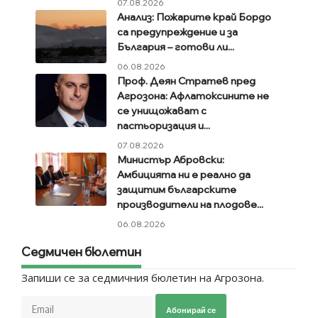
07.08.2026
Анализ: Пожарите край Бордо
са предупреждение и за
България – готови ли...
06.08.2026
Проф. Деян Стратев пред
Агрозона: Афлатоксините не
се унищожават с
пастьоризация и...
07.08.2026
Министър Абровски:
Амбицията ни е реално да
защитим българските
производители на плодове...
06.08.2026
Седмичен бюлетин
Запиши се за седмичния бюлетин на Агрозона.
Абонирай се