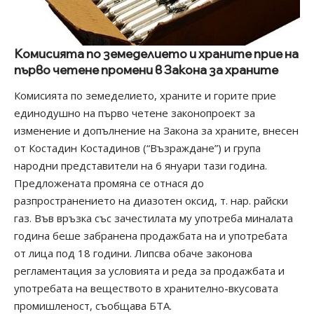
Комисията по земеделието и храните прие на
първо четене промени в Закона за храните
Комисията по земеделието, храните и горите прие
единодушно на първо четене законопроект за
изменение и допълнение на Закона за храните, внесен
от Костадин Костадинов (“Възраждане”) и група
народни представители на 6 януари тази година.
Предложената промяна се отнася до
разпространението на диазотен оксид, т. нар. райски
газ. Във връзка със зачестилата му употреба миналата
година беше забранена продажбата на и употребата
от лица под 18 години. Липсва обаче законова
регламентация за условията и реда за продажбата и
употребата на веществото в хранително-вкусовата
промишленост, съобщава БТА.