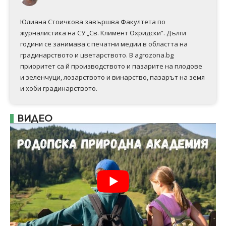
Юлиана Стоичкова завършва Факултета по
журналистика на СУ „Св. Климент Охридски“. Дълги
години се занимава с печатни медии в областта на
градинарството и цветарството. В agrozona.bg
приоритет са й производството и пазарите на плодове
и зеленчуци, лозарството и винарство, пазарът на земя
и хоби градинарството.
ВИДЕО