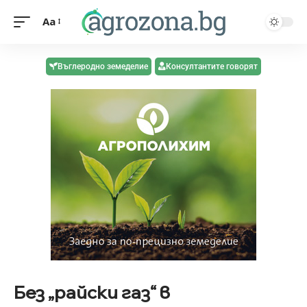
Aa
Въглеродно земеделие
Консултантите говорят
Без „райски газ“ в