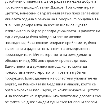
устойчиви стопанства, да се радват на едни добри и
постоянни доходи”, заяви Джиков. Той коментира и
щетите, нанесени от ураганния вятър през септември
миналата година в района на Поморие, съобщава БТА.
“На 3500 декара бяха нанесени щети от бурята.
Изключително бързо реагира държавата. В рамките на
една седмица бяха обходени всички лозови
насаждения, бяха конкретизирани проблемите, бяха
съветвани и дадени напътствия на земеделските
производители. Министерството на земеделието
обезщети над 550 земеделски производители.
Единствената държавна помощ, която може да
предостави министерството – това е загуба на
продукция. Благодарение на областния управител на
Бургас, на Комисията по бедствия и аварии, които се
организираха много бързо, се компенсираха и щетите
и на лозовите конструкции. Изключително доволен съм
от факта, че днес виждам едни възстановени лозови