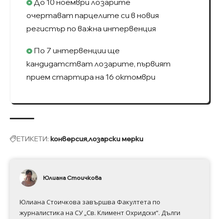
До 10 ноември лозарите
очертават парцелите си в новия
регистър по важна интервенция
По 7 интервенции ще
кандидатстват лозарите, първият
прием стартира на 16 октомври
ЕТИКЕТИ:
конверсия
лозарски мерки
Юлиана Стоичкова
Юлиана Стоичкова завършва Факултета по
журналистика на СУ „Св. Климент Охридски“. Дълги