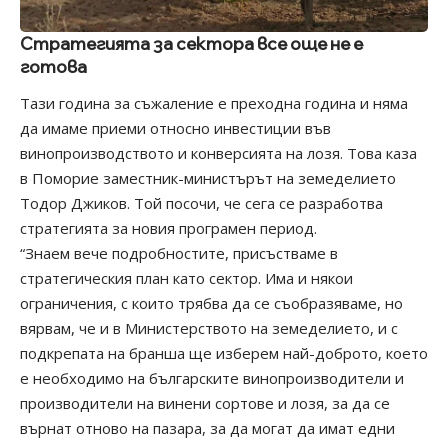
Стратегията за сектора все още не е
готова
Тази година за съжаление е преходна година и няма
да имаме приеми относно инвестиции във
винопроизводството и конверсията на лозя. Това каза
в Поморие заместник-министърът на земеделието
Тодор Джиков. Той посочи, че сега се разработва
стратегията за новия програмен период.
“Знаем вече подробностите, присъстваме в
стратегическия план като сектор. Има и някои
ограничения, с които трябва да се съобразяваме, но
вярвам, че и в Министерството на земеделието, и с
подкрепата на бранша ще изберем най-доброто, което
е необходимо на българските винопроизводители и
производители на винени сортове и лозя, за да се
върнат отново на пазара, за да могат да имат едни