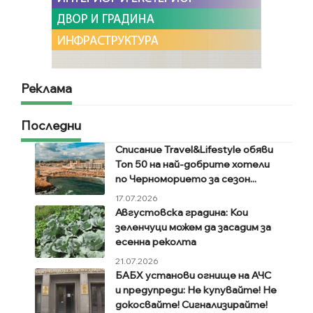
Реклама
Последни
Списание Travel&Lifestyle обяви
Топ 50 на най-добрите хотели
по Черноморието за сезон...
17.07.2026
Августовска градина: Кои
зеленчуци можем да засадим за
есенна реколта
21.07.2026
БАБХ установи огнище на АЧС
и предупреди: Не купувайте! Не
докосвайте! Сигнализирайте!