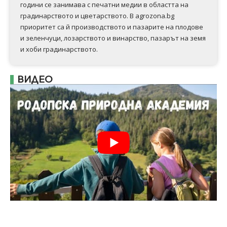
години се занимава с печатни медии в областта на
градинарството и цветарството. В agrozona.bg
приоритет са й производството и пазарите на плодове
и зеленчуци, лозарството и винарство, пазарът на земя
и хоби градинарството.
ВИДЕО