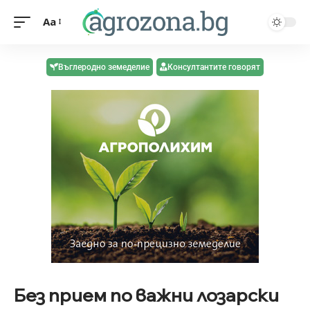
Aa
Въглеродно земеделие
Консултантите говорят
Без прием по важни лозарски