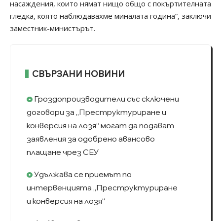
насаждения, които нямат нищо общо с покъртителната
гледка, която наблюдавахме миналата година”, заключи
заместник-министърът.
СВЪРЗАНИ НОВИНИ
Гроздопроизводители със сключени
договори за „Преструктуриране и
конверсия на лозя“ могат да подават
заявления за одобрено авансово
плащане чрез СЕУ
Удължава се приемът по
интервенцията „Преструктуриране
и конверсия на лозя“