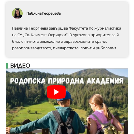
Павлина Георгиева
Павлина Георгиева завършва Факултета по журналистика
на СУ „Св. Климент Охридски“. В Аgrozona приоритет са й
биологичното земеделие и здравословните храни,
розопроизводството, пчеларството, ловът и риболовът.
ВИДЕО