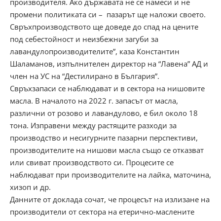
производителя. Ако държавата не се намеси и не
промени политиката си – пазарът ще наложи своето.
Свръхпроизводството ще доведе до спад на цените
под себестойност и неизбежни загуби за
лавандулопроизводителите”, каза Константин
Шаламанов, изпълнителен директор на “Лавена” АД и
член на УС на “Дестилирано в България”.
Свръхзапаси се наблюдават и в сектора на нишовите
масла. В началото на 2022 г. запасът от масла,
различни от розово и лавандулово, е бил около 18
тона. Изправени между растящите разходи за
производство и несигурните пазарни перспективи,
производителите на нишови масла също се отказват
или свиват производството си. Процесите се
наблюдават при производителите на лайка, маточина,
хизоп и др.
Данните от доклада сочат, че процесът на излизане на
производители от сектора на етерично-маслените