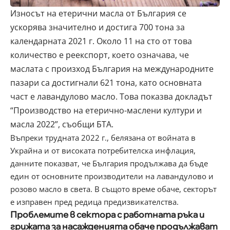
Износът на етерични масла от България се
ускорява значително и достига 700 тона за
календарната 2021 г. Около 11 на сто от това
количество е реекспорт, което означава, че
маслата с произход България на международните
пазари са достигнали 621 тона, като основната
част е лавандулово масло. Това показва докладът
“Производство на етерично-маслени култури и
масла 2022”, съобщи БТА.
Въпреки трудната 2022 г., белязана от войната в
Украйна и от високата потребителска инфлация,
данните показват, че България продължава да бъде
един от основните производители на лавандулово и
розово масло в света. В същото време обаче, секторът
е изправен пред редица предизвикателства.
Проблемите в сектора с работната ръка и
грижата за насажденията обаче продължават