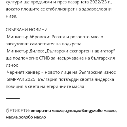
култури ще продължи и през пазарната 2022/23 г.,
докато площите се стабилизират на здравословни
нива.
СВЪРЗАНИ НОВИНИ
Министър Абровски: Розата и розовото масло
заслужават самостоятелна подкрепа
Министър Дилов: „Български експортен навигатор”
ще подпомогне СТИВ за насърчаване на българския
износ
Черният хайвер – новото лице на българския износ
SIMPPAR 2025: България потвърди своята лидерска
позиция в света на етеричните масла
ЕТИКЕТИ:
етерични масла
износ
лавандулово масло
масла
розово масло