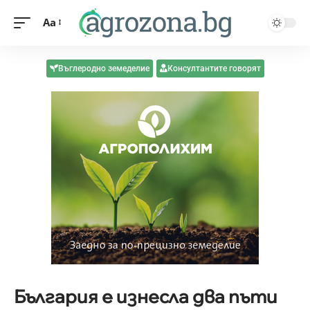
Aa
Въглеродно земеделие
Консултантите говорят
България е изнесла два пъти