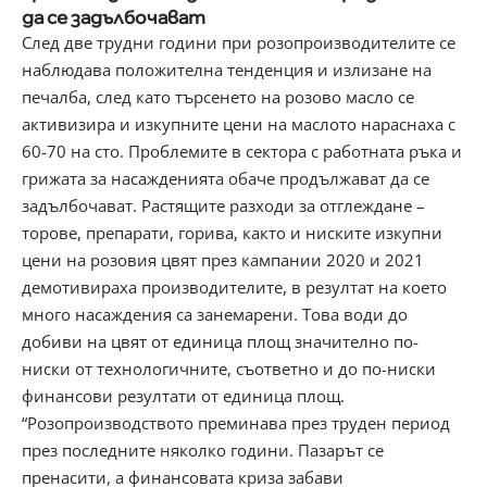
да се задълбочават
След две трудни години при розопроизводителите се
наблюдава положителна тенденция и излизане на
печалба, след като търсенето на розово масло се
активизира и изкупните цени на маслото нараснаха с
60-70 на сто. Проблемите в сектора с работната ръка и
грижата за насажденията обаче продължават да се
задълбочават. Растящите разходи за отглеждане –
торове, препарати, горива, както и ниските изкупни
цени на розовия цвят през кампании 2020 и 2021
демотивираха производителите, в резултат на което
много насаждения са занемарени. Това води до
добиви на цвят от единица площ значително по-
ниски от технологичните, съответно и до по-ниски
финансови резултати от единица площ.
“Розопроизводството преминава през труден период
през последните няколко години. Пазарът се
пренасити, а финансовата криза забави