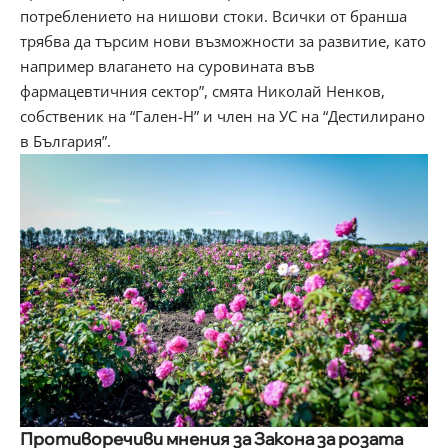
потреблението на нишови стоки. Всички от бранша
трябва да търсим нови възможности за развитие, като
например влагането на суровината във
фармацевтичния сектор”, смята Николай Ненков,
собственик на “Гален-Н” и член на УС на “Дестилирано
в България”.
Противоречиви мнения за Закона за розата