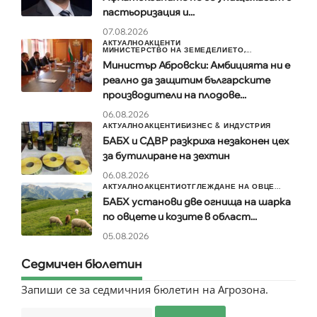
пастьоризация и...
07.08.2026
АКТУАЛНО
АКЦЕНТИ
МИНИСТЕРСТВО НА ЗЕМЕДЕЛИЕТО,...
Министър Абровски: Амбицията ни е
реално да защитим българските
производители на плодове...
06.08.2026
АКТУАЛНО
АКЦЕНТИ
БИЗНЕС & ИНДУСТРИЯ
БАБХ и СДВР разкриха незаконен цех
за бутилиране на зехтин
06.08.2026
АКТУАЛНО
АКЦЕНТИ
ОТГЛЕЖДАНЕ НА ОВЦЕ...
БАБХ установи две огнища на шарка
по овцете и козите в област...
05.08.2026
Седмичен бюлетин
Запиши се за седмичния бюлетин на Агрозона.