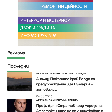
Реклама
Последни
АКТУАЛНО
АКЦЕНТИ
ОКОЛНА СРЕДА
Анализ: Пожарите край Бордо са
предупреждение и за България –
готови ли...
06.08.2026
АКТУАЛНО
АКЦЕНТИ
ИНТЕРВЮ
Проф. Деян Стратев пред Агрозона:
Афлатоксините не се унищожават с