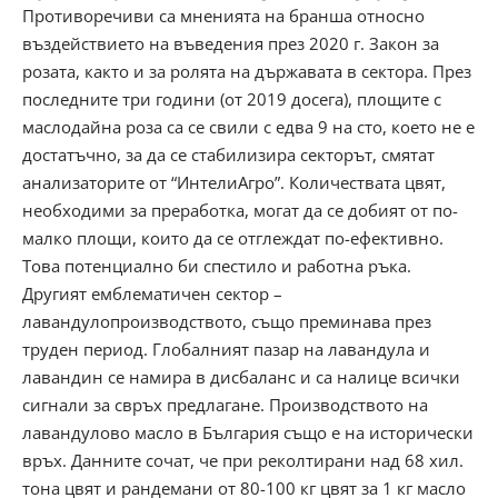
Противоречиви са мненията на бранша относно
въздействието на въведения през 2020 г. Закон за
розата, както и за ролята на държавата в сектора. През
последните три години (от 2019 досега), площите с
маслодайна роза са се свили с едва 9 на сто, което не е
достатъчно, за да се стабилизира секторът, смятат
анализаторите от “ИнтелиАгро”. Количествата цвят,
необходими за преработка, могат да се добият от по-
малко площи, които да се отглеждат по-ефективно.
Това потенциално би спестило и работна ръка.
Другият емблематичен сектор –
лавандулопроизводството, също преминава през
труден период. Глобалният пазар на лавандула и
лавандин се намира в дисбаланс и са налице всички
сигнали за свръх предлагане. Производството на
лавандулово масло в България също е на исторически
връх. Данните сочат, че при реколтирани над 68 хил.
тона цвят и рандемани от 80-100 кг цвят за 1 кг масло