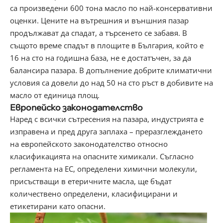
са произведени 600 тона масло по най-консервативни
оценки. Цените на вътрешния и външния пазар
продължават да спадат, а търсенето се забавя. В
същото време спадът в площите в България, който е
16 на сто на годишна база, не е достатъчен, за да
балансира пазара. В допълнение добрите климатични
условия са довели до над 50 на сто ръст в добивите на
масло от единица площ.
Европейско законодателство
Наред с всички сътресения на пазара, индустрията е
изправена и пред друга заплаха – преразглеждането
на европейското законодателство относно
класификацията на опасните химикали. Съгласно
регламента на ЕС, определени химични молекули,
присъстващи в етеричните масла, ще бъдат
количествено определени, класифицирани и
етикетирани като опасни.