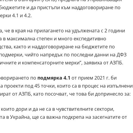
 бюджетите и да пристъпи към наддоговориране по
рки 4.1 и 4.2.
 че в края на прилагането на удължената с 2 години
ва в максимална степен и много експедитивно
ства, както и наддоговориране на бюджетите по
подмерки, чийто напредък по последни данни на ДФЗ
ичните и компенсаторните мерки”, заявиха от АЗПБ.
оворирането по
подмярка 4.1
от прием 2021 г. би
а проекти под 45 точки, които са в процес на изпълнени
ират от АЗПБ, като посочват, че това би допринесло за:
които дори и да не са в чувствителните сектори,
а в Украйна, ще са важна подкрепа на засегнатите от