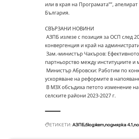
или в края на Програмата””, апелира
България.
СВЪРЗАНИ НОВИНИ
АЗПБ излезе с позиция за ОСП след 20
конвергенция и край на администрат
Зам.-министър Чакъров: Ефективното
партньорство между институциите и 
Министър Абровски: Работим по конк
ускоряване на реформите в напояван
В МЗХ обсъдиха петото изменение на 
селските райони 2023-2027 г.
ЕТИКЕТИ:
АЗПБ
бюджет
подмярка 4.1
по