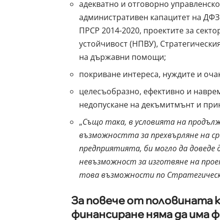
адекватно и отговорно управленск
административен капацитет на ДФЗ 
ПРСР 2014-2020, проектите за сект
устойчивост (НПВУ), Стратегическия
на държавни помощи;
покриване интереса, нуждите и оча
целесъобразно, ефективно и наврем
недопускане на декъмитмънт и прин
„
Също така, в условията на продъл
възможността за прехвърляне на сре
предприятията, би могло да доведе 
невъзможност за изготвяне на прое
това възможности по Стратегическ
За повече от половината к
финансиране няма да има 