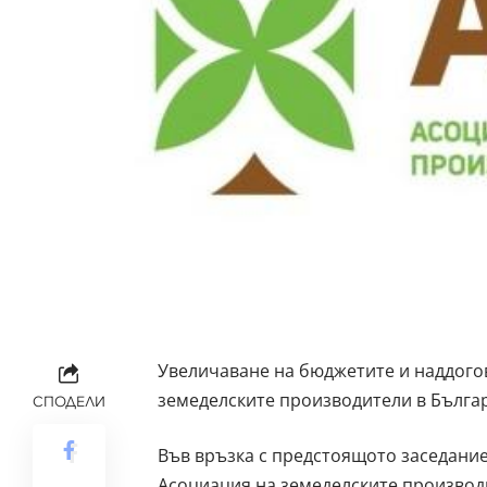
Увеличаване на бюджетите и наддогов
земеделските производители в Българ
СПОДЕЛИ
Във връзка с предстоящото заседание
Асоциация на земеделските производ