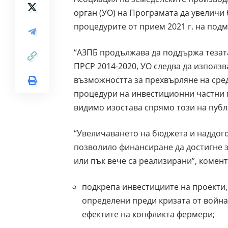
орган (УО) на Програмата да увеличи
процедурите от прием 2021 г. на подме
“АЗПБ продължава да поддържа тезата,
ПРСР 2014-2020, УО следва да използ
възможността за прехвърляне на сред
процедури на инвестиционни частни 
видимо изостава спрямо този на публ
“Увеличаването на бюджета и наддог
позволило финансиране да достигне з
или пък вече са реализирани”, комент
подкрепа инвестициите на проекти, 
определени преди кризата от войнат
ефектите на конфликта фермери;