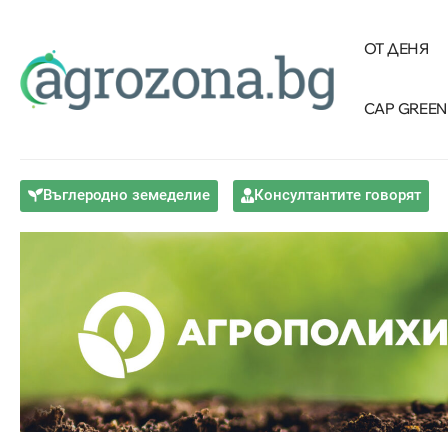
ОТ ДЕНЯ
CAP GREEN
Въглеродно земеделие
Консултантите говорят