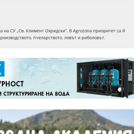
 на СУ „Св. Климент Охридски“. В Аgrozona приоритет са й
роизводството, пчеларството, ловът и риболовът.