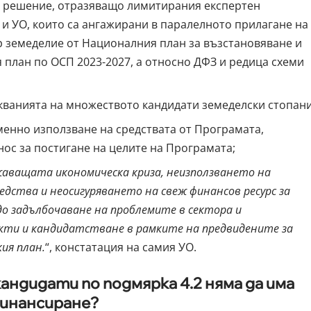
о решение, отразяващо лимитирания експертен
и УО, които са ангажирани в паралелното прилагане на
ор земеделие от Националния план за възстановяване и
 план по ОСП 2023-2027, а относно ДФЗ и редица схеми
кванията на множеството кандидати земеделски стопани
енно използване на средствата от Програмата,
ос за постигане на целите на Програмата;
жаващата икономическа криза, неизползването на
дства и неосигуряването на свеж финансов ресурс за
до задълбочаване на проблемите в сектора и
кти и кандидатстване в рамките на предвидените за
ия план.
“, констатация на самия УО.
андидати по подмярка 4.2 няма да има
финансиране?