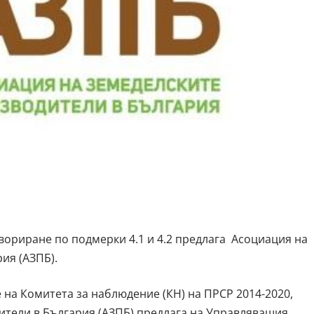
ориране по подмерки 4.1 и 4.2 предлага Асоциация на
ия (АЗПБ).
 на Комитета за наблюдение (КН) на ПРСР 2014-2020,
ители в България (АЗПБ) предлага на Управляващия