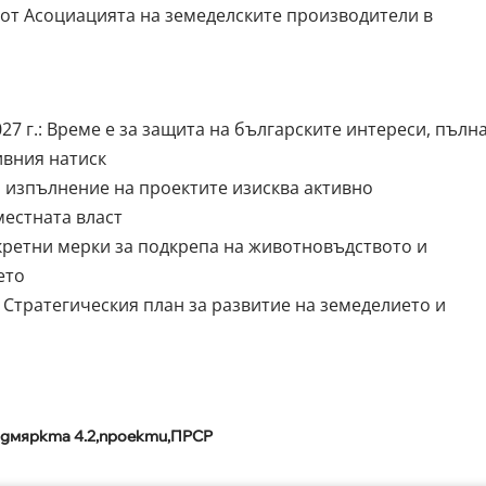
т от Асоциацията на земеделските производители в
27 г.: Време е за защита на българските интереси, пълн
ивния натиск
 изпълнение на проектите изисква активно
местната власт
ретни мерки за подкрепа на животновъдството и
ето
Стратегическия план за развитие на земеделието и
дмяркта 4.2
проекти
ПРСР