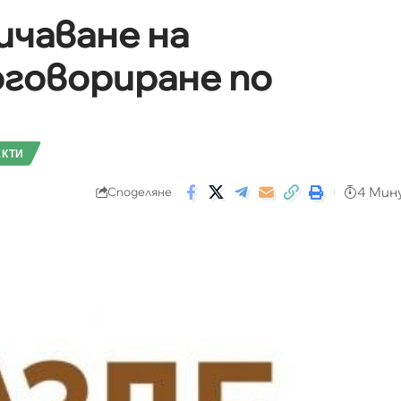
ичаване на
говориране по
КТИ
4 Мин
Споделяне