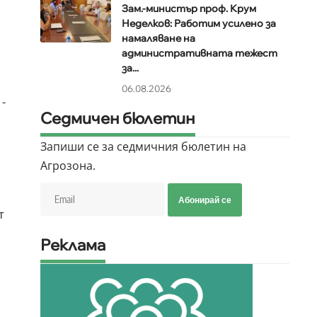
Зам.-министър проф. Крум
Неделков: Работим усилено за
намаляване на
административната тежест
за...
06.08.2026
-
Седмичен бюлетин
Запиши се за седмичния бюлетин на
Агрозона.
Абонирай се
т
Реклама