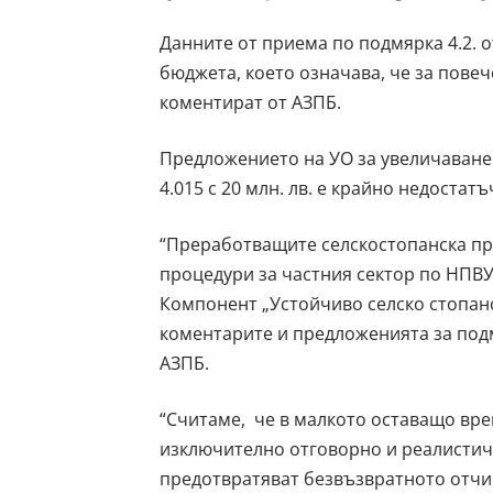
Данните от приема по подмярка 4.2. о
бюджета, което означава, че за пове
коментират от АЗПБ.
Предложението на УО за увеличаване
4.015 с 20 млн. лв. е крайно недостат
“Преработващите селскостопанска пр
процедури за частния сектор по НПВУ
Компонент „Устойчиво селско стопанс
коментарите и предложенията за подмя
АЗПБ.
“Считаме, че в малкото оставащо вре
изключително отговорно и реалистичн
предотвратяват безвъзвратното отчи