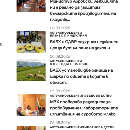
Министър Абровски: Амбицията
ни е реално да защитим
българските производители на
плодове...
06.08.2026
АКТУАЛНО
АКЦЕНТИ
БИЗНЕС & ИНДУСТРИЯ
БАБХ и СДВР разкриха незаконен
;
цех за бутилиране на зехтин
06.08.2026
АКТУАЛНО
АКЦЕНТИ
ОТГЛЕЖДАНЕ НА ОВЦЕ...
БАБХ установи две огнища на
шарка по овцете и козите в
област...
05.08.2026
АКТУАЛНО
АКЦЕНТИ
ГОВЕДОВЪДСТВО
МЗХ проверява разходите за
пробовземане и лабораторните
изпитвания на суровото мляко
06.08.2026
АКТУАЛНО
АКЦЕНТИ
ЖИВОТНОВЪДСТВО