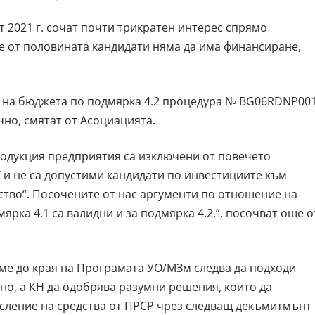
т 2021 г. сочат почти трикратен интерес спрямо
че от половината кандидати няма да има финансиране,
 на бюджета по подмярка 4.2 процедура № BG06RDNP001
ъчно, смятат от Асоциацията.
одукция предприятия са изключени от повечето
 и не са допустими кандидати по инвестициите към
тво“. Посочените от нас аргументи по отношение на
рка 4.1 са валидни и за подмярка 4.2.”, посочват още о
ме до края на Програмата УО/МЗм следва да подходи
о, а КН да одобрява разумни решения, които да
сление на средства от ПРСР чрез следващ декъмитмънт