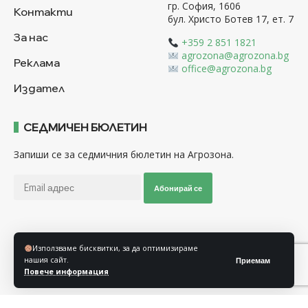
гр. София, 1606
Контакти
бул. Христо Ботев 17, ет. 7
За нас
+359 2 851 1821
agrozona@agrozona.bg
Реклама
office@agrozona.bg
Издател
СЕДМИЧЕН БЮЛЕТИН
Запиши се за седмичния бюлетин на Агрозона.
Абонирай се
Последвайте ни
Използваме бисквитки, за да оптимизираме
нашия сайт.
Приемам
Повече информация
Общи условия
Политика за използване на “Бисквитки”
Политика за защита на личните данни