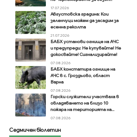
17.07.2026
Августовска градина: Кои
зеленчуци можем да засадим за
есенна реколта
21.07.2026
БАБХ установи огнище на АЧС
и предупреди: Не купувайте! Не
докосвайте! Сигнализирайте!
07.08.2026
БАБХ констатира огнище на
АЧС в с. Гроздьово, област
Варна
07.08.2026
Горски служители участваха в
овладяването на близо 10
пожара на територията на...
07.08.2026
Седмичен бюлетин