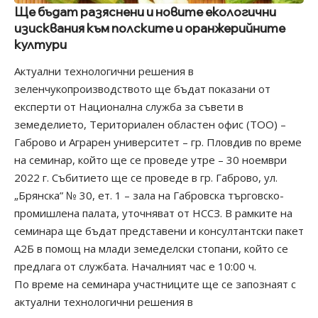
Ще бъдат разяснени и новите екологични
изисквания към полските и оранжерийните
култури
Актуални технологични решения в
зеленчукопроизводството ще бъдат показани от
експерти от Национална служба за съвети в
земеделието, Териториален областен офис (ТОО) –
Габрово и Аграрен университет – гр. Пловдив по време
на семинар, който ще се проведе утре – 30 ноември
2022 г. Събитието ще се проведе в гр. Габрово, ул.
„Брянска” № 30, ет. 1 – зала на Габровска търговско-
промишлена палата, уточняват от НССЗ. В рамките на
семинара ще бъдат представени и консултантски пакет
А2Б в помощ на млади земеделски стопани, който се
предлага от службата. Началният час е 10:00 ч.
По време на семинара участниците ще се запознаят с
актуални технологични решения в