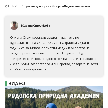
ЕТИКЕТИ:
зеленчукопроизводство
технологии
Юлиана Стоичкова
Юлиана Стоичкова завършва Факултета по
журналистика на СУ „Св. Климент Охридски“. Дълги
години се занимава с печатни медии в областта на
градинарството и цветарството. В agrozona.bg
приоритет са й производството и пазарите на плодове
и зеленчуци, лозарството и винарство, пазарът на земя
и хоби градинарството.
ВИДЕО