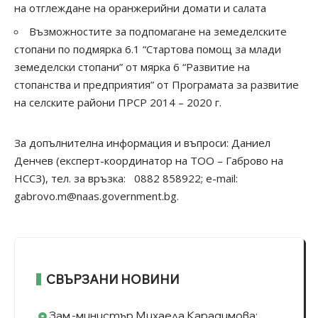
на отглеждане на оранжерийни домати и салата
Възможностите за подпомагане на земеделските
стопани по подмярка 6.1 “Стартова помощ за млади
земеделски стопани” от мярка 6 “Развитие на
стопанства и предприятия” от Програмата за развитие
на селските райони ПРСР 2014 – 2020 г.
За допълнителна информация и въпроси: Даниел
Денчев (експерт-координатор на ТОО – Габрово на
НССЗ), тел. за връзка: 0882 858922; e-mail:
gabrovo.m@naas.government.bg
.
СВЪРЗАНИ НОВИНИ
Зам.-министър Михаела Карадимова: