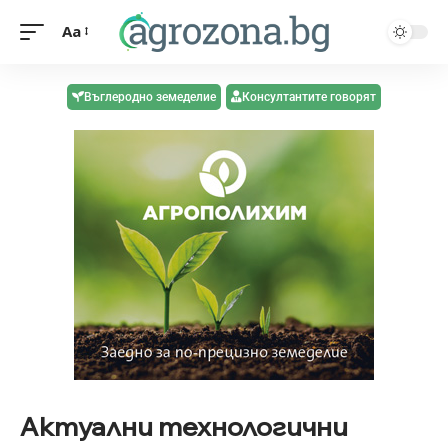
Aa
Въглеродно земеделие
Консултантите говорят
Актуални технологични