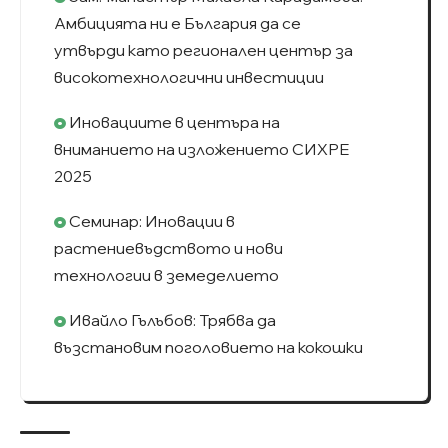
Амбицията ни е България да се
утвърди като регионален център за
високотехнологични инвестиции
Иновациите в центъра на
вниманието на изложението СИХРЕ
2025
Семинар: Иновации в
растениевъдството и нови
технологии в земеделието
Ивайло Гълъбов: Трябва да
възстановим поголовието на кокошки