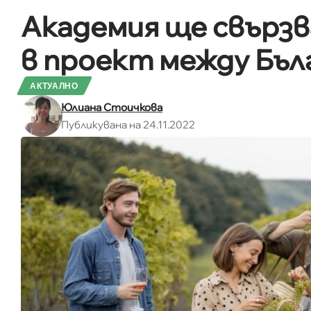
Академия ще свързв
в проект между Бълг
АКТУАЛНО
Юлиана Стоичкова
Публикувана на 24.11.2022