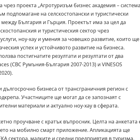
а чрез проекта „Агротуризъм бизнес академия – систем
към подпомагане на селскостопански и туристически
 между България и Гърция. Проектът има за цел да
скостопанския и туристическия сектор чрез
слуги, ноу-хау и умения за човешко развитие, които ще
ческия успех и устойчивото развитие на бизнеса.
ползва постигнатите резултати и резултати от два
aces (CBC Румъния-България 2007-2013) и VINESOS
020).
и дългосрочно бизнеса от трансграничния регион с
крепа. Участниците ще могат да се запознаят с
телни материали и актуално ноу-хау в сферата.
етно проучване с кратък въпросник. Целта на анкетата 
нето на мобилно смарт приложение. Апликацията ще
ЕКА сектора, малките и средни предприятия в туризма,