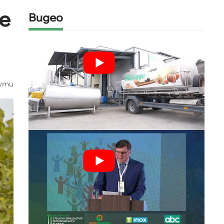
е
Видео
ути