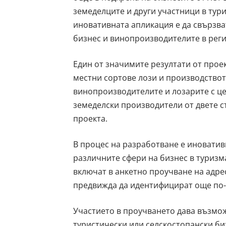
земеделците и други участници в тур
иновативната апликация е да свързва
бизнес и винопроизводителите в рег
Един от значимите резултати от прое
местни сортове лози и производствот
винопроизводителите и лозарите с це
земеделски производители от двете с
проекта.
В процес на разработване е иновати
различните сфери на бизнес в туризм
включат в анкетно проучване на адрес 
предвижда да идентифицират още по-
Участието в проучването дава възмо
туристически или селскостопански би