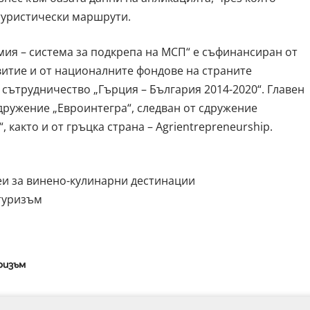
туристически маршрути.
ия – система за подкрепа на МСП“ е съфинансиран от
итие и от националните фондове на страните
а сътрудничество „Гърция – България 2014-2020“. Главен
дружение „Евроинтегра“, следван от сдружение
 както и от гръцка страна – Agrientrepreneurship.
и за винено-кулинарни дестинации
туризъм
ризъм