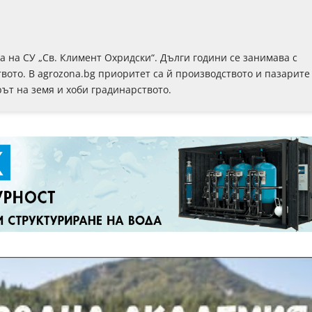
на СУ „Св. Климент Охридски“. Дълги години се занимава с
вото. В agrozona.bg приоритет са й производството и пазарите
рът на земя и хоби градинарството.