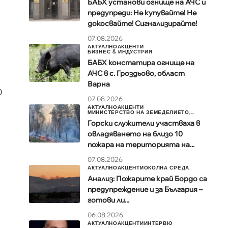
БАБХ установи огнище на АЧС и
предупреди: Не купувайте! Не
докосвайте! Сигнализирайте!
07.08.2026
АКТУАЛНО
АКЦЕНТИ
БИЗНЕС & ИНДУСТРИЯ
БАБХ констатира огнище на
а
АЧС в с. Гроздьово, област
Варна
0
07.08.2026
АКТУАЛНО
АКЦЕНТИ
МИНИСТЕРСТВО НА ЗЕМЕДЕЛИЕТО,...
Горски служители участваха в
овладяването на близо 10
пожара на територията на...
07.08.2026
АКТУАЛНО
АКЦЕНТИ
ОКОЛНА СРЕДА
Анализ: Пожарите край Бордо са
предупреждение и за България –
готови ли...
06.08.2026
АКТУАЛНО
АКЦЕНТИ
ИНТЕРВЮ