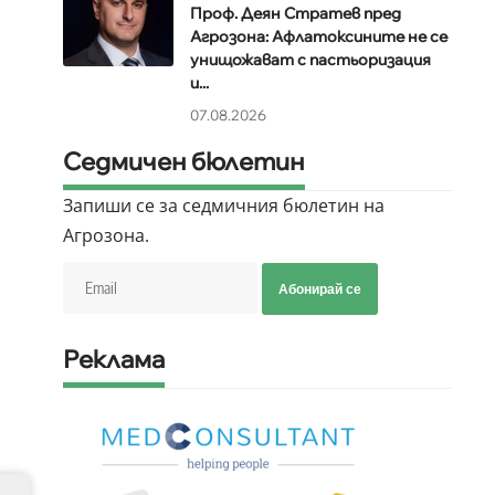
Проф. Деян Стратев пред
Агрозона: Афлатоксините не се
унищожават с пастьоризация
и...
07.08.2026
Седмичен бюлетин
Запиши се за седмичния бюлетин на
Агрозона.
Абонирай се
Реклама