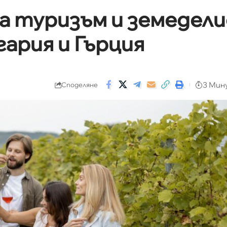
а туризъм и земедели
ария и Гърция
3 Мин
Споделяне