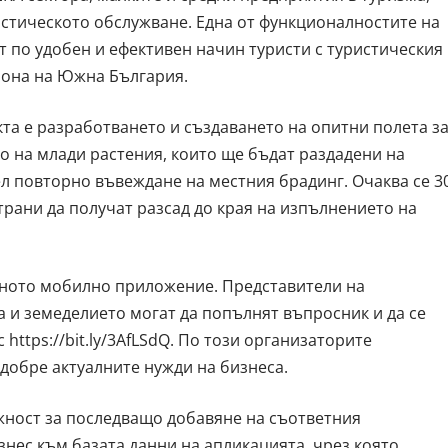
истическото обслужване. Една от функционалностите на
т по удобен и ефективен начин туристи с туристическия
иона на Южна България.
кта е разработването и създаването на опитни полета з
о на млади растения, които ще бъдат раздадени на
л повторно въвеждане на местния брадинг. Очаква се 3
трани да получат разсад до края на изпълнението на
вното мобилно приложение. Представители на
а и земеделието могат да попълнят въпросник и да се
https://bit.ly/3AfLSdQ. По този организаторите
добре актуалните нужди на бизнеса.
жност за последващо добавяне на съответния
знес към базата данни на апликацията, чрез която