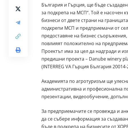
България и Гърция, ще бъде създаден
за подкрепа на МСП“. Той е насочен 
бизнеси от двете страни на границата
подкрепи МСП и предприемачи от сел
предоставяне на бизнес съоръжения, у
повлияят положително на предприема
Проектът има за цел да надгради и из
предишни проекта – Danube winery pl
(INTERREG VA Гърция България 20014-2
Академията по агротуризъм ще улесн
административна и професионална под
презентации, видеообучение, допълни
За предприемачите се провежда и анк
да се събере информация за създава
бъде в подкрепа на бизнесите от ХОР