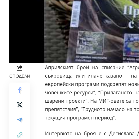
Априлският брой на списание “Агр
съкровища или иначе казано – на 
СПОДЕЛИ
европейски програми подкрепят новия
човешките ресурси”, “Прилагането н
шарени проекти”. На МИГ-овете са по
препятствия”, “Трудното начало на т
текущия програмен период”.
Интервюто на броя е с Десислава 