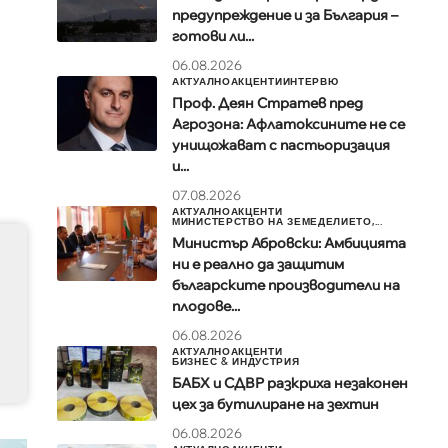
предупреждение и за България –
готови ли...
06.08.2026
АКТУАЛНО
АКЦЕНТИ
ИНТЕРВЮ
Проф. Деян Стратев пред
Агрозона: Афлатоксините не се
унищожават с пастьоризация
и...
07.08.2026
АКТУАЛНО
АКЦЕНТИ
МИНИСТЕРСТВО НА ЗЕМЕДЕЛИЕТО,...
Министър Абровски: Амбицията
ни е реално да защитим
българските производители на
плодове...
06.08.2026
АКТУАЛНО
АКЦЕНТИ
БИЗНЕС & ИНДУСТРИЯ
БАБХ и СДВР разкриха незаконен
цех за бутилиране на зехтин
06.08.2026