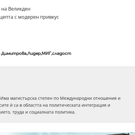
 на Великден
цепта с модерен привкус
а Димитрова
Лидер
МИГ
сладост
г. Има магистърска степен по Международни отношения и
ите ѝ са в областта на политическата интеграция и
ето, труда и социалната политика.