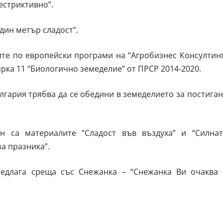
естриктивно”.
дин метър сладост”.
те по европейски програми на “Агробизнес Консултинг
рка 11 “Биологично земеделие” от ПРСР 2014-2020.
ългария трябва да се обедини в земеделието за постига
н са материалите “Сладост във въздуха” и “Силнат
а празника”.
едлага среща със Снежанка – “Снежанка Ви очаква 