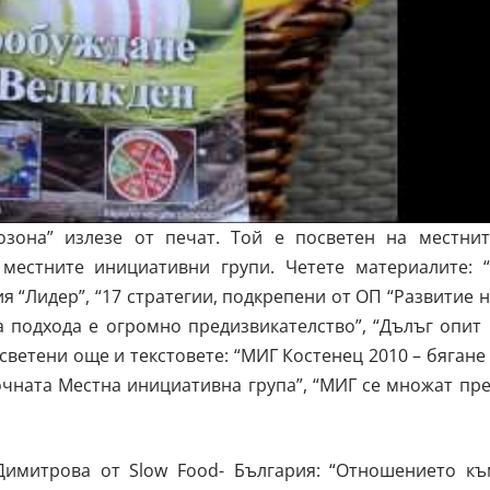
озона” излезе от печат. Той е посветен на местнит
местните инициативни групи. Четете материалите: “
 “Лидер”, “17 стратегии, подкрепени от ОП “Развитие 
а подхода е огромно предизвикателство”, “Дълъг опит
светени още и текстовете: “МИГ Костенец 2010 – бягане
очната Местна инициативна група”, “МИГ се множат пр
Димитрова от Slow Food- България: “Отношението къ