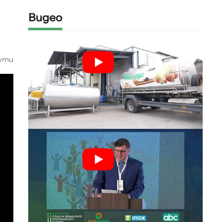
Видео
ути