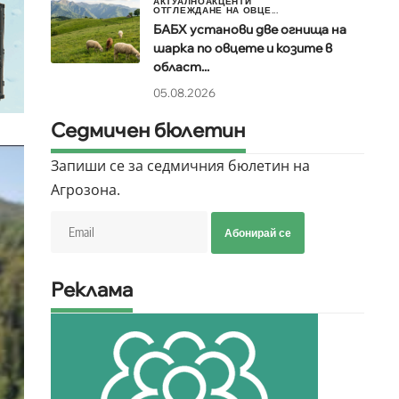
АКТУАЛНО
АКЦЕНТИ
ОТГЛЕЖДАНЕ НА ОВЦЕ...
БАБХ установи две огнища на
шарка по овцете и козите в
област...
05.08.2026
Седмичен бюлетин
Запиши се за седмичния бюлетин на
Агрозона.
Абонирай се
Реклама