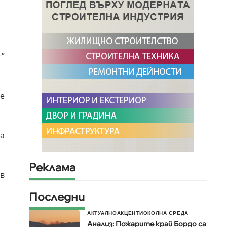
”
не
а
Реклама
в
Последни
АКТУАЛНО
АКЦЕНТИ
ОКОЛНА СРЕДА
Анализ: Пожарите край Бордо са