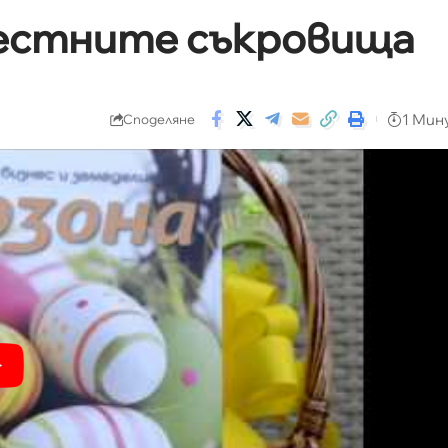
местните съкровища
1 Мин
Споделяне