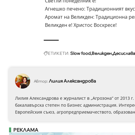
Светли понеделник е!
Агнешко печено: Традиционният вкус
Аромат на Великден: Традиционна ре
Великден е! Христос Воскресе!
ЕТИКЕТИ:
Slow food
Великден
Десислав
Лилия Александрова
Автор:
Лилия Александрова е журналист в „Агрозона“ от 2013 
бакалавърска степен по Бизнес администрация. Интерес
Европейския съюз, агропредприемачеството, образовани
РЕКЛАМА