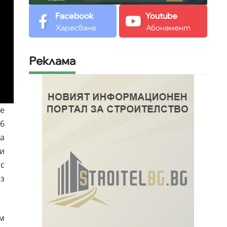
Facebook
Youtube
Харесване
Абонамент
Реклама
е
6
на
 и
 с
ез
м