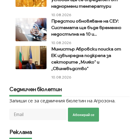
наднормени температури
10.08.2026
Предстои обновяване на СЕУ:
Системата ще бъде временно
недостъпна на 10 и...
10.08.2026
Министър Абровски поиска от
EK извънредна подкрепа за
секторите „Мляко“ и
„Свиневъдство“
10.08.2026
Седмичен бюлетин
Запиши се за седмичния бюлетин на Агрозона.
Абонирай се
Реклама