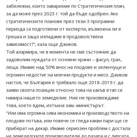
забележки, които заварихме по Стратегическия план,
за да може през 2023 г. той да бъде одобрен. Ако
стратегическите планове през тези 3 програмни
периода са подготвени от експерти, възможна ли е
грешка и защо изпадаме в продоволствена
зависимост?”, каза още Джиков.
Той алармира, че в момента не сме състояние да
задоволим нуждата от основни храни – фасул, грах,
леща. Имаме над 50% внос на плодове и зеленчуци и
огромен недостиг на млечни продукти и месо. Джиков
настоя, че България е трябвало още 2018-2019 г. да
заяви своята позиция относно това на какъв етап се
намира нашето земеделие. Ние не произвеждаме
това, което ядем, изтъкна зам.-министърът.
“Или има огромна сива икономика и производството на
плодове потъва, или повече се гледа какви пари ще се
приберат на декар. Имаме сериозен проблем с достъпа
на земеделските производители до пазара и с липсата