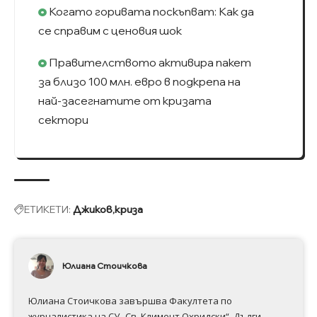
Когато горивата поскъпват: Kак да
се справим с ценовия шок
Правителството активира пакет
за близо 100 млн. евро в подкрепа на
най-засегнатите от кризата
сектори
ЕТИКЕТИ:
Джиков
криза
Юлиана Стоичкова
Юлиана Стоичкова завършва Факултета по
журналистика на СУ „Св. Климент Охридски“. Дълги