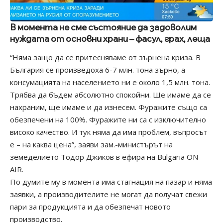
В момента не сме състояние да задоволим
нуждата от основни храни – фасул, грах, леща
“Няма защо да се притесняваме от зърнена криза. В
България се произведоха 6-7 млн. тона зърно, а
консумацията на населението ни е около 1,5 млн. тона.
Трябва да бъдем абсолютно спокойни. Ще имаме да се
нахраним, ще имаме и да изнесем. Фуражите също са
обезпечени на 100%. Фуражите ни са с изключително
високо качество. И тук няма да има проблем, въпросът
е – на каква цена”, заяви зам.-министърът на
земеделието Тодор Джиков в ефира на Bulgaria ON
AIR.
По думите му в момента има стагнация на пазар и няма
заявки, а производителите не могат да получат свежи
пари за продукцията и да обезпечат новото
производство.