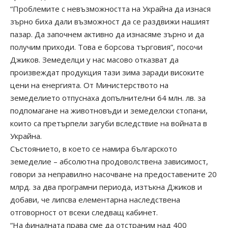
“Проблемите с невъзможността на Украйна да изнася
зърно биха дали възможност да се раздвижи нашият
пазар. Да започнем активно да изнасяме зърно и да
получим приходи. Това е борсова търговия”, посочи
Джиков. Земеделци у нас масово отказват да
произвеждат продукция тази зима заради високите
цени на енергията. От Министерството на
земеделието отпуснаха допълнителни 64 млн. лв. за
подпомагане на животновъди и земеделски стопани,
които са претърпели загуби вследствие на войната в
Украйна.
Състоянието, в което се намира българското
земеделие – абсолютна продоволствена зависимост,
говори за неправилно насочване на предоставените 20
млрд. за два програмни периода, изтъкна Джиков и
добави, че липсва елементарна наследствена
отговорност от всеки следващ кабинет.
“На финалната права сме да отстраним над 400