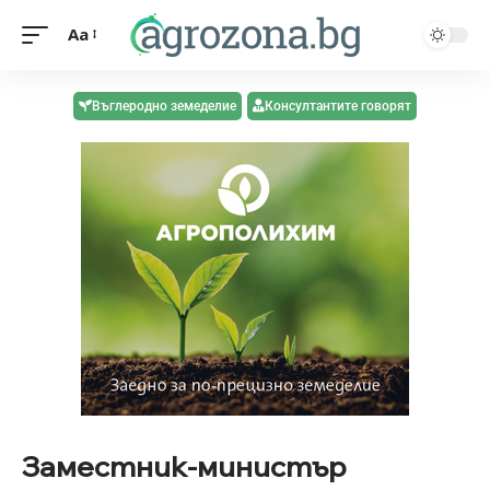
Aa
Въглеродно земеделие
Консултантите говорят
Заместник-министър