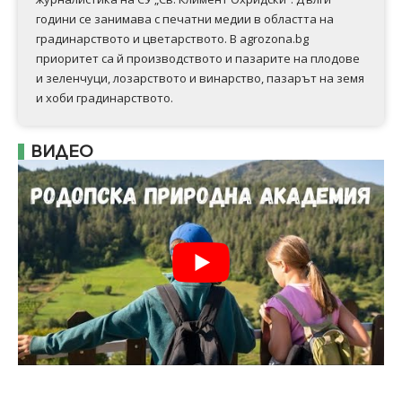
години се занимава с печатни медии в областта на
градинарството и цветарството. В agrozona.bg
приоритет са й производството и пазарите на плодове
и зеленчуци, лозарството и винарство, пазарът на земя
и хоби градинарството.
ВИДЕО