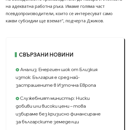
на адекватна работна ръка. Имаме голяма част
псевдопроизводители, които се интересуват само
какви субсидии ще вземат”, подчерта Джиков.
СВЪРЗАНИ НОВИНИ
Анализ: Енергиен шок от Близкия
изток: България е сред най-
застрашените в Източна Европа
Служебният министър: Ниски
добиви или високи цени – това
избираме без кризисно финансиране
за българските земеделци