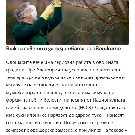
Важни съвети и за резитбата на овошките
Овощарите вече има сериозна работа в овощната
градина. При благоприятни условия и положителна
температура на въздуха да се извърши премахване и
изгаряне на останали от миналата година
мумифицирани плодове, в които има зимуващи
форми на гъбни болести, напомнят от Националната
служба за съвети в земеделието (НССЗ). Също така ако
има сухи клони се изрязват до здрава тъкан, изнасят
се от масива и се изгарят. Получените отрези се
замазват с овощарска замазка, а при липса на такава –