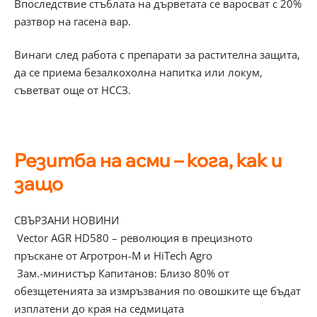
Впоследствие стъблата на дърветата се варосват с 20%
разтвор на гасена вар.
Винаги след работа с препарати за растителна защита,
да се приема безалкохолна напитка или локум,
съветват още от НССЗ.
Резитба на асми – кога, как и
защо
СВЪРЗАНИ НОВИНИ
Vector AGR HD580 – революция в прецизното
пръскане от Агротрон-М и HiTech Agro
Зам.-министър Капитанов: Близо 80% от
обезщетенията за измръзвания по овошките ще бъдат
изплатени до края на седмицата