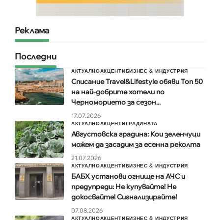
Реклама
Последни
АКТУАЛНО
АКЦЕНТИ
БИЗНЕС & ИНДУСТРИЯ
Списание Travel&Lifestyle обяви Топ 50
на най-добрите хотели по
Черноморието за сезон...
17.07.2026
АКТУАЛНО
АКЦЕНТИ
ГРАДИНАТА
Августовска градина: Кои зеленчуци
можем да засадим за есенна реколта
21.07.2026
АКТУАЛНО
АКЦЕНТИ
БИЗНЕС & ИНДУСТРИЯ
БАБХ установи огнище на АЧС и
предупреди: Не купувайте! Не
докосвайте! Сигнализирайте!
07.08.2026
АКТУАЛНО
АКЦЕНТИ
БИЗНЕС & ИНДУСТРИЯ