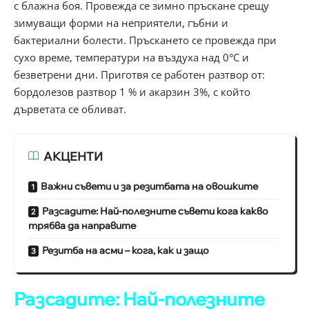
с блажна боя. Провежда се зимно пръскане срещу
зимуващи форми на неприятели, гъбни и
бактериални болести. Пръскането се провежда при
сухо време, температури на въздуха над 0°С и
безветрени дни. Приготвя се работен разтвор от:
бордолезов разтвор 1 % и акарзин 3%, с който
дърветата се обливат.
АКЦЕНТИ
Важни съвети и за резитбата на овошките
Разсадите: Най-полезните съвети кога какво
трябва да направите
Резитба на асми – кога, как и защо
Разсадите: Най-полезните