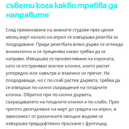
съвети кога какво трябва да
направите
След преминаване на зимните студове през целия
месец март начало на април се извършва резитба за
плододаване. Преди резитбата всяко дърво се оглежда
внимателно и се преценява какво трябва да се
направи. Извършва се просветляване на короната,
като се отстраняват всички клонки, които растат
успоредно или навътре и взаимно си пречат. На
плододаващи, но с по-слаб растеж дървета, трябва да
се извърши по-силно съкращение на плодните
клонки. Обратно при по-силни дървета,
съкращаването на плодните клонки е по-слабо. През
третото десетдневие на март до средата на април, в
зависимост от различните овощни видове се
извършва предцъфтежно пръскане с фунгицид.