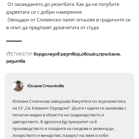
От засаждането до резитбата: Как да не погубите
дърветата си с добри намерения
Овощари от Сливенско палят огньове в градините си
в опит да предпазят дръвчетата от студа
ЕТИКЕТИ:
бордолезов разтвор
овошки
пръскане
резитба
Юлиана Стоичкова
Юлиана Стоичкова завършва Факултета по журналистика
на СУ „Св. Климент Охридски“. Дълги години се занимава с
печатни медии в областта на градинарството и
цветарството. В agrozona.bg приоритет са й
производството и пазарите на плодове и зеленчуци,
лозарството и винарство, пазарът на земя и хоби