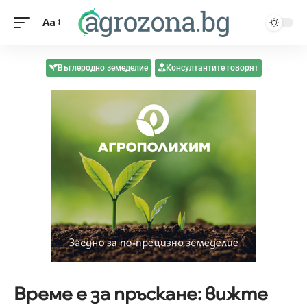
Aa
Въглеродно земеделие
Консултантите говорят
Време е за пръскане: вижте