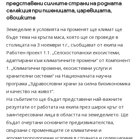
представени силните страни на родната
селекция при пшеницата, царевицата,
овошките
Земеделие в условията на променят ще климат ще
бъде тема на кръгла маса, която ще се проведе в
столицата на 3 ноември т.г., съобщават от екипа на
Работен проект 1.1. „Селскостопански екосистеми,
адаптирани към климатичните промени“ от Компонент
1. „Климатични промени, екосистемни услуги и
хранителни системи“ на Националната научна
програма „Здравословни храни за силна биоикономика
и качество на живот“.
На събитието ще бъдат представени най-важните
резултати от работата на екипа през широк кръг от
заинтересовани лица в областта на земеделието. Ще
бъдат очертани основните предизвикателства,
свързани с променящите се климатични и
агрометеорологични условия в страната и селекционни