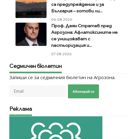
са предупреждение и за
България – готови ли...
06.08.2026
Проф. Деян Стратев пред
Агрозона: Афлатоксините не
се унищожават с
пастьоризация и...
07.08.2026
Седмичен бюлетин
Запиши се за седмичния бюлетин на Агрозона.
Абонирай се
Реклама