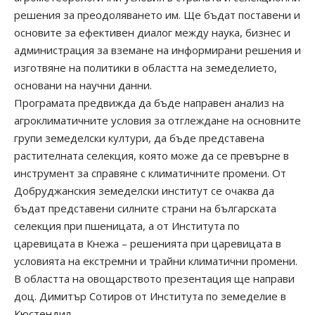
решения за преодоляването им. Ще бъдат поставени и
основите за ефективен диалог между наука, бизнес и
администрация за вземане на информирани решения и
изготвяне на политики в областта на земеделието,
основани на научни данни.
Програмата предвижда да бъде направен анализ на
агроклиматичните условия за отглеждане на основните
групи земеделски култури, да бъде представена
растителната селекция, която може да се превърне в
инструмент за справяне с климатичните промени. От
Добруджанския земеделски институт се очаква да
бъдат представени силните страни на българската
селекция при пшеницата, а от Института по
царевицата в Кнежа – решенията при царевицата в
условията на екстремни и трайни климатични промени.
В областта на овощарството презентация ще направи
доц. Димитър Сотиров от Института по земеделие в
Кюстендил.