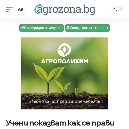
Aa
Въглеродно земеделие
Консултантите говорят
Учени показват как се прави