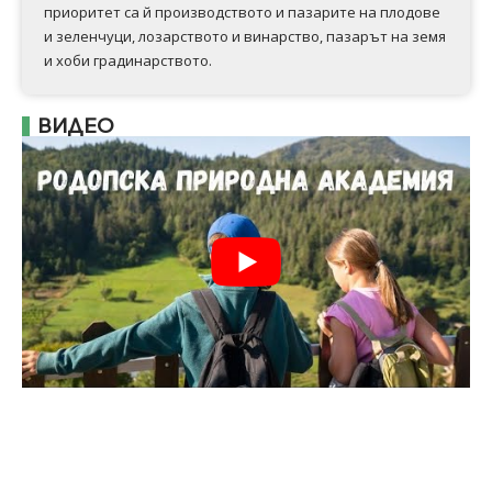
приоритет са й производството и пазарите на плодове
и зеленчуци, лозарството и винарство, пазарът на земя
и хоби градинарството.
ВИДЕО