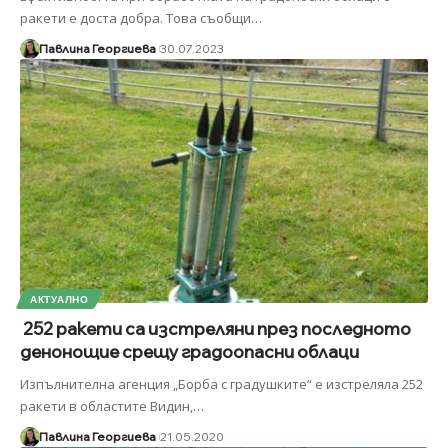
ракети е доста добра. Това съобщи
…
Павлина Георгиева
30.07.2023
АКТУАЛНО
252 ракети са изстреляни през последното
денонощие срещу градоопасни облаци
Изпълнителна агенция „Борба с градушките“ е изстреляла 252
ракети в областите Видин,
…
Павлина Георгиева
21.05.2020