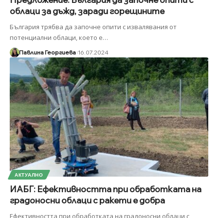
облаци за дъжд, заради горещините
България трябва да започне опити с извалявания от
потенциални облаци, което е
…
Павлина Георгиева
16.07.2024
АКТУАЛНО
ИАБГ: Ефективността при обработката на
градоносни облаци с ракети е добра
Ефективността при обработката на градоносни облаци с