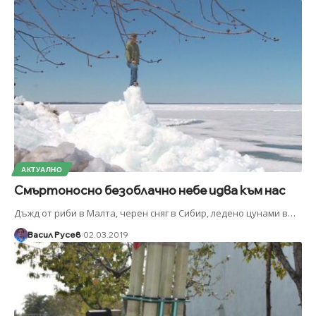
АКТУАЛНО
Смъртоносно безоблачно небе идва към нас
Дъжд от риби в Малта, черен сняг в Сибир, ледено цунами в
…
Васил Русев
02.03.2019