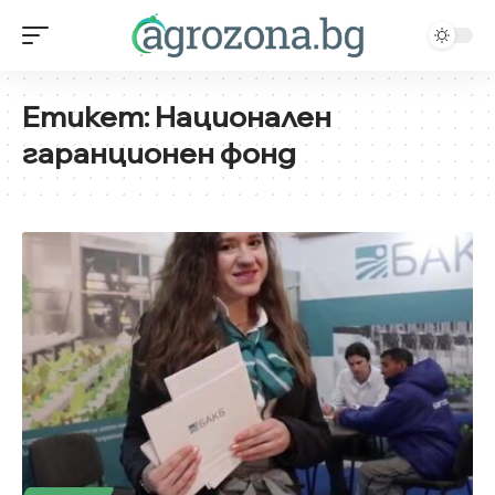
Етикет:
Национален
гаранционен фонд