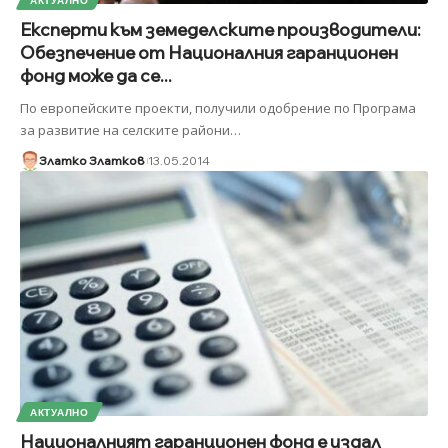
АКТУАЛНО
Експерти към земеделските производители:
Обезпечение от Националния гаранционен
фонд може да се...
По европейските проекти, получили одобрение по Програма
за развитие на селските райони
…
Златко Златков
13.05.2014
АКТУАЛНО
Националният гаранционен фонд е издал