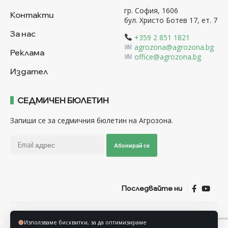
гр. София, 1606
Контакти
бул. Христо Ботев 17, ет. 7
За нас
+359 2 851 1821
agrozona@agrozona.bg
Реклама
office@agrozona.bg
Издател
СЕДМИЧЕН БЮЛЕТИН
Запиши се за седмичния бюлетин на Агрозона.
Абонирай се
Последвайте ни
Общи условия
Политика за използване на “Бисквитки”
Използваме бисквитки, за да оптимизираме
Политика за защита на личните данни