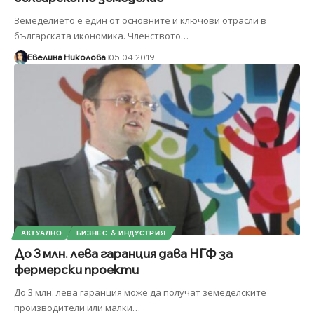
Земеделието е един от основните и ключови отрасли в
българската икономика. Членството
…
Евелина Николова
05.04.2019
АКТУАЛНО
БИЗНЕС & ИНДУСТРИЯ
До 3 млн. лева гаранция дава НГФ за
фермерски проекти
До 3 млн. лева гаранция може да получат земеделските
производители или малки
…