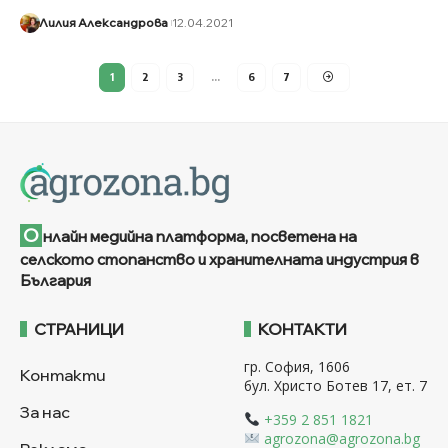
Лилия Александрова
12.04.2021
1
2
3
…
6
7
О
нлайн медийна платформа, посветена на
селското стопанство и хранителната индустрия в
България
СТРАНИЦИ
КОНТАКТИ
гр. София, 1606
Контакти
бул. Христо Ботев 17, ет. 7
За нас
+359 2 851 1821
agrozona@agrozona.bg