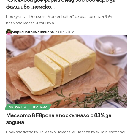
фалшиво „немско...
Продуктът „Deutsche Markenbutter“ се оказал с над 95%
палмово масло и свинска
…
Мариана Климентиева
23.06.2026
АКТУАЛНО
ТРАПЕЗА
Маслото в Европа е поскъпнало с 83% за
година
Производството на мляко намаля миналата година в световен