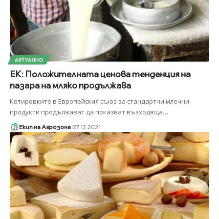
АКТУАЛНО
ЕК: Положителната ценова тенденция на
пазара на мляко продължава
Котировките в Европейския съюз за стандартни млечни
продукти продължават да показват възходяща
…
Екип на Агрозона
27.12.2021