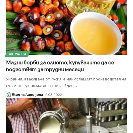
АКТУАЛНО
Мазни борби за олиото, купувачите да се
подготвят за трудни месеци
Украйна, атакувана от Русия, е най-големият производител на
слънчогледово масло в света. Един
…
Екип на Агрозона
11.03.2022