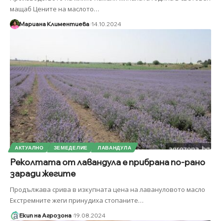
мащаб Цените на маслото
…
Мариана Климентиева
14.10.2024
АКТУАЛНО
ЗЕМЕДЕЛИЕ
ЛАВАНДУЛА
Реколтата от лавандула е прибрана по-рано
заради жегите
Продължава срива в изкупната цена на лавануловото масло
Екстремните жеги принудиха стопаните
…
Екип на Агрозона
19.08.2024