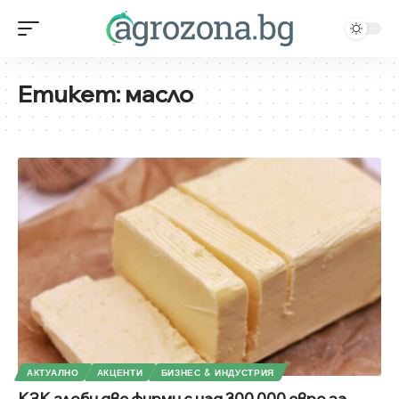
Етикет:
масло
АКТУАЛНО
АКЦЕНТИ
БИЗНЕС & ИНДУСТРИЯ
КЗК глоби две фирми с над 300 000 евро за