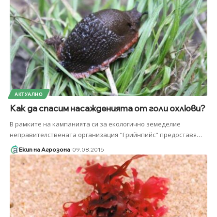
АКТУАЛНО
Как да спасим насажденията от голи охлюви?
В рамките на кампанията си за екологично земеделие
неправителствената организация "Грийнпийс" предоставя
…
Екип на Агрозона
09.08.2015