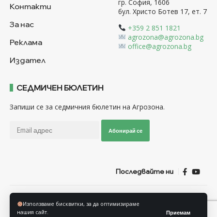
гр. София, 1606
Контакти
бул. Христо Ботев 17, ет. 7
За нас
+359 2 851 1821
agrozona@agrozona.bg
Реклама
office@agrozona.bg
Издател
СЕДМИЧЕН БЮЛЕТИН
Запиши се за седмичния бюлетин на Агрозона.
Абонирай се
Последвайте ни
Общи условия
Политика за използване на “Бисквитки”
Използваме бисквитки, за да оптимизираме
Политика за защита на личните данни
нашия сайт.
Приемам