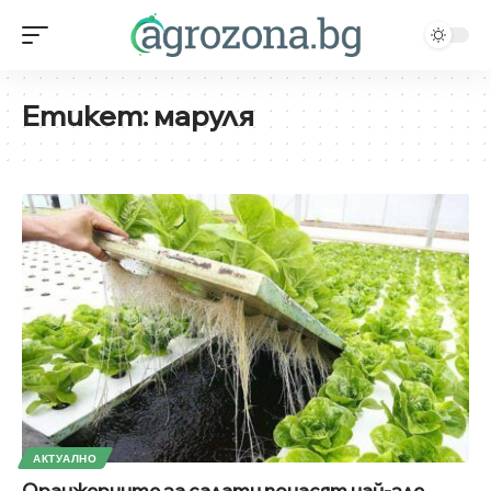
Етикет:
маруля
АКТУАЛНО
Оранжериите за салати понасят най-зле