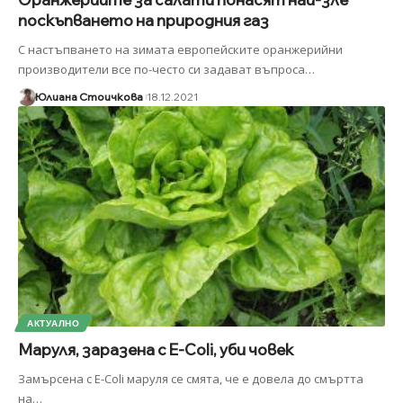
поскъпването на природния газ
С настъпването на зимата европейските оранжерийни
производители все по-често си задават въпроса
…
Юлиана Стоичкова
18.12.2021
АКТУАЛНО
Маруля, заразена с E-Coli, уби човек
Замърсена с E-Coli маруля се смята, че е довела до смъртта
на
…