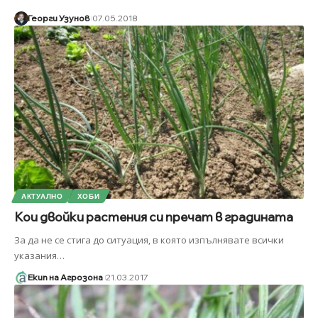
Георги Узунов
07.05.2018
АКТУАЛНО
ХОБИ
Кои двойки растения си пречат в градината
За да не се стига до ситуация, в която изпълнявате всички
указания
…
Екип на Агрозона
21.03.2017