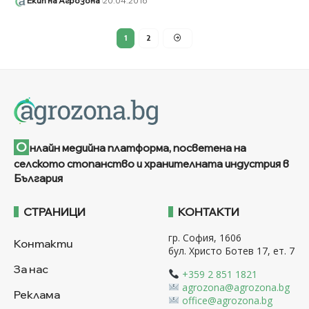
Екип на Агрозона
20.04.2016
1
2
О
нлайн медийна платформа, посветена на
селското стопанство и хранителната индустрия в
България
СТРАНИЦИ
КОНТАКТИ
гр. София, 1606
Контакти
бул. Христо Ботев 17, ет. 7
За нас
+359 2 851 1821
agrozona@agrozona.bg
Реклама
office@agrozona.bg