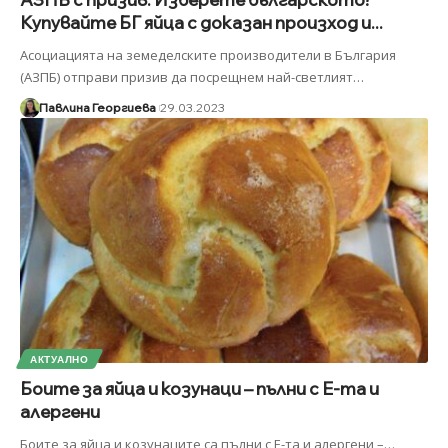
Купувайте БГ яйца с доказан произход и...
Асоциацията на земеделските производители в България
(АЗПБ) отправи призив да посрещнем най-светлият
…
Павлина Георгиева
29.03.2023
АКТУАЛНО
Боите за яйца и козунаци – пълни с Е-та и
алергени
Боите за яйца и козунаците са пълни с Е-та и алергени –
…