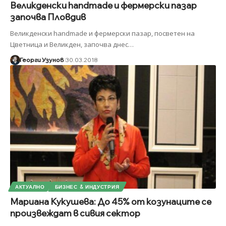
Великденски handmade и фермерски пазар
започва Пловдив
Великденски handmade и фермерски пазар, посветен на
Цветница и Великден, започва днес
…
Георги Узунов
30.03.2018
АКТУАЛНО
БИЗНЕС & ИНДУСТРИЯ
Мариана Кукушева: До 45% от козунаците се
произвеждат в сивия сектор