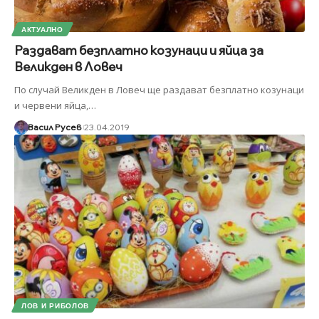
АКТУАЛНО
Раздават безплатно козунаци и яйца за
Великден в Ловеч
По случай Великден в Ловеч ще раздават безплатно козунаци
и червени яйца,
…
Васил Русев
23.04.2019
ЛОВ И РИБОЛОВ