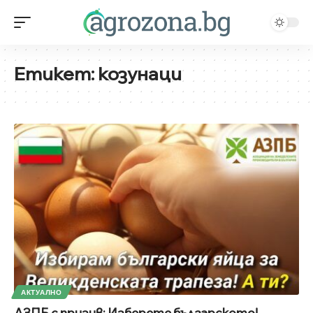
Етикет:
козунаци
АКТУАЛНО
АЗПБ с призив: Изберете българското!