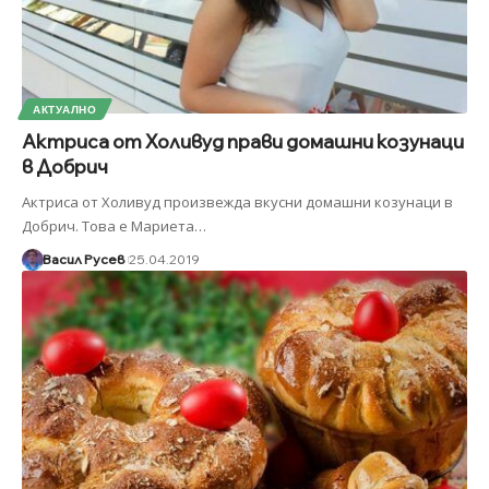
АКТУАЛНО
Актриса от Холивуд прави домашни козунаци
в Добрич
Актриса от Холивуд произвежда вкусни домашни козунаци в
Добрич. Това е Мариета
…
Васил Русев
25.04.2019