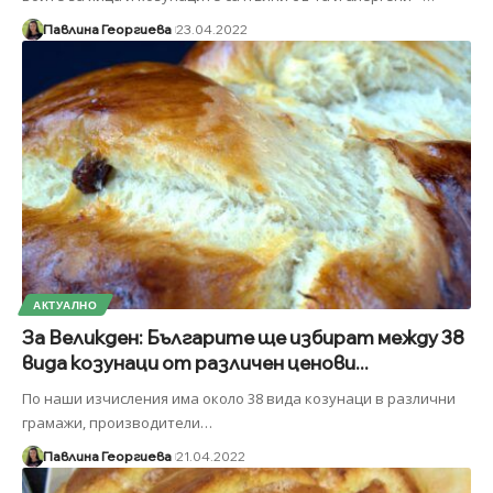
Павлина Георгиева
23.04.2022
АКТУАЛНО
За Великден: Българите ще избират между 38
вида козунаци от различен ценови...
По наши изчисления има около 38 вида козунаци в различни
грамажи, производители
…
Павлина Георгиева
21.04.2022