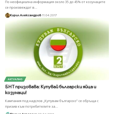
По неофициална информация около 35 до 45% от козунаците
се произвеждат в
…
Кирил Александров
11.04.2017
АКТУАЛНО
БНТ призовава: Купувай български яйца и
козунаци!
Кампания под надслов „Купувам българско” се обръща с
призив към потребителите за
…