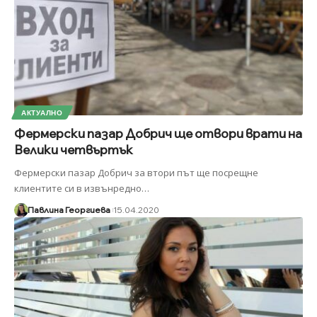
АКТУАЛНО
Фермерски пазар Добрич ще отвори врати на
Велики четвъртък
Фермерски пазар Добрич за втори път ще посрещне
клиентите си в извънредно
…
Павлина Георгиева
15.04.2020