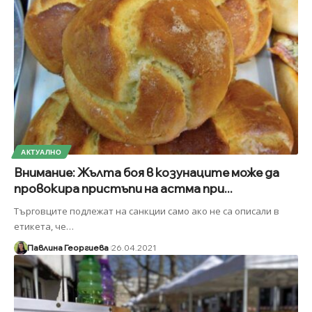
АКТУАЛНО
Внимание: Жълта боя в козунаците може да
провокира пристъпи на астма при...
Търговците подлежат на санкции само ако не са описали в
етикета, че
…
Павлина Георгиева
26.04.2021