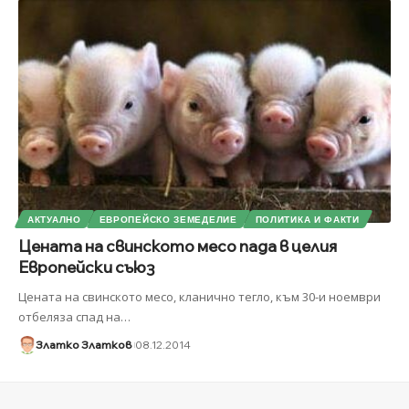
АКТУАЛНО
ЕВРОПЕЙСКО ЗЕМЕДЕЛИЕ
ПОЛИТИКА И ФАКТИ
Цената на свинското месо пада в целия
Европейски съюз
Цената на свинското месо, кланично тегло, към 30-и ноември
отбеляза спад на
…
Златко Златков
08.12.2014