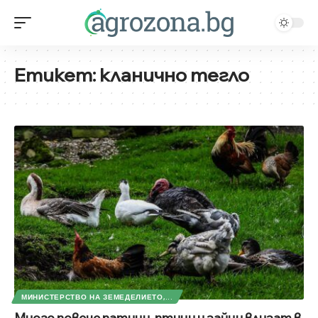
Етикет:
кланично тегло
МИНИСТЕРСТВО НА ЗЕМЕДЕЛИЕТО,...
Много повече патици, птици и зайци влизат в