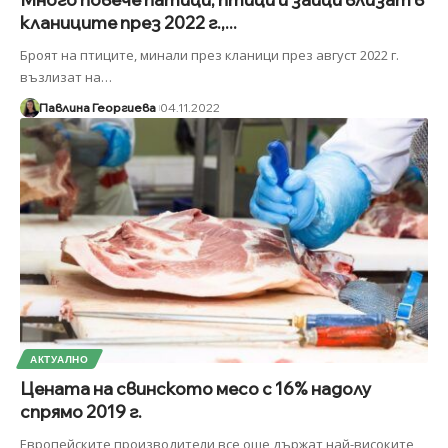
кланиците през 2022 г.,...
Броят на птиците, минали през кланици през август 2022 г.
възлизат на
…
Павлина Георгиева
04.11.2022
АКТУАЛНО
Цената на свинското месо с 16% надолу
спрямо 2019 г.
Европейските производители все още държат най-високите