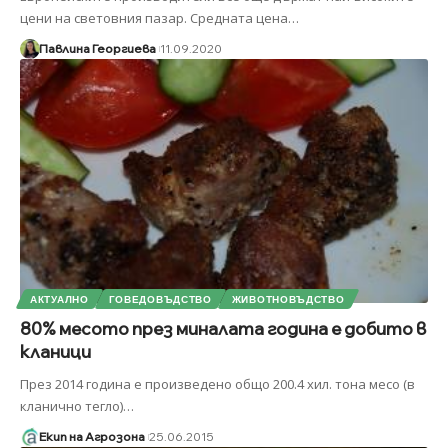
цени на световния пазар. Средната цена
…
Павлина Георгиева
11.09.2020
АКТУАЛНО
ГОВЕДОВЪДСТВО
ЖИВОТНОВЪДСТВО
80% месото през миналата година е добито в
кланици
През 2014 година е произведено общо 200.4 хил. тона месо (в
кланично тегло)
…
Екип на Агрозона
25.06.2015