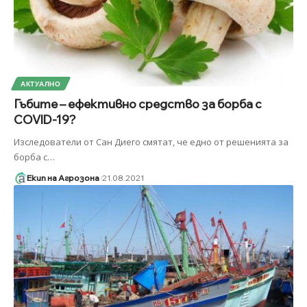
АКТУАЛНО
Гъбите – ефективно средство за борба с
COVID-19?
Изследователи от Сан Диего смятат, че едно от решенията за
борба с
…
Екип на Агрозона
21.08.2021