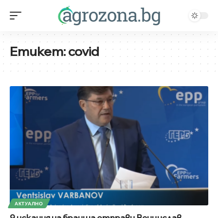
Етикет:
covid
АКТУАЛНО
9 искания на бранша отправи Венцислав