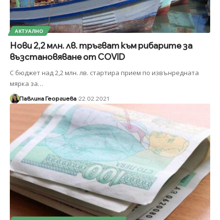
АКТУАЛНО
Нови 2,2 млн. лв. тръгват към рибарите за
възстановяване от COVID
С бюджет над 2,2 млн. лв. стартира прием по извънредната
мярка за
…
Павлина Георгиева
22.02.2021