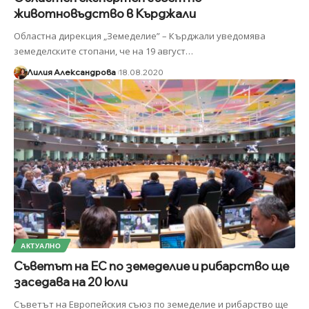
животновъдство в Кърджали
Областна дирекция „Земеделие” – Кърджали уведомява
земеделските стопани, че на 19 август
…
Лилия Александрова
18.08.2020
АКТУАЛНО
Съветът на ЕС по земеделие и рибарство ще
заседава на 20 юли
Съветът на Европейския съюз по земеделие и рибарство ще