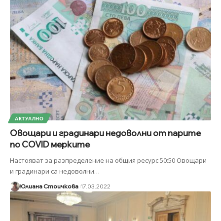
АКТУАЛНО
Овощари и градинари недоволни от парите
по COVID мерките
Настояват за разпределение на общия ресурс 50:50 Овощари
и градинари са недоволни
…
Юлиана Стоичкова
17.03.2022