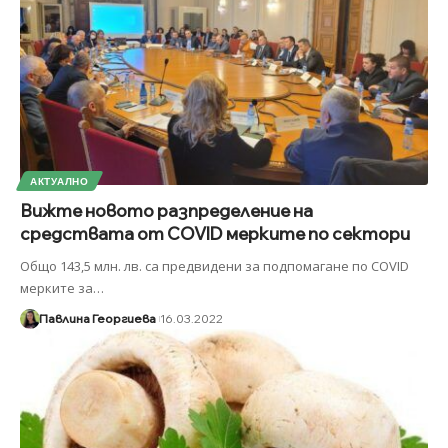
АКТУАЛНО
Вижте новото разпределение на
средствата от COVID мерките по сектори
Общо 143,5 млн. лв. са предвидени за подпомагане по COVID
мерките за
…
Павлина Георгиева
16.03.2022