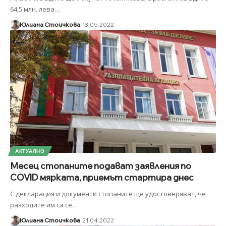
64,5 млн. лева
…
Юлиана Стоичкова
13.05.2022
АКТУАЛНО
Месец стопаните подават заявления по
COVID мярката, приемът стартира днес
С декларация и документи стопаните ще удостоверяват, че
разходите им са се
…
Юлиана Стоичкова
21.04.2022