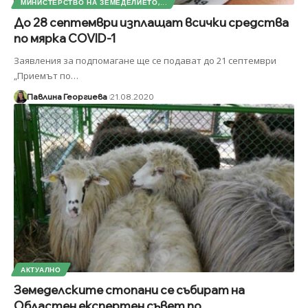
МИНИСТЕРСТВО НА ЗЕМЕДЕЛИЕТО,...
До 28 септември изплащат всички средства
по мярка COVID-1
Заявления за подпомагане ще се подават до 21 септември
„Приемът по
…
Павлина Георгиева
21.08.2020
АКТУАЛНО
Земеделските стопани се събират на
Областен експертен съвет по