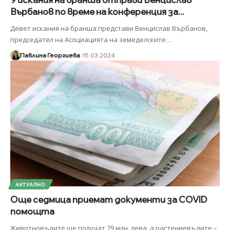
Върбанов по време на конференция за...
Девет искания на бранша представи Венцислав Върбанов,
председател на Асоциацията на земеделските
…
Павлина Георгиева
15.03.2024
АКТУАЛНО
Още седмица приемат документи за COVID
помощта
Животновъдите ще получат 79 млн. лева, а растениевъдите –