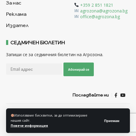
За нас
+359 2 851 1821
agrozona@agrozona.bg
Реклама
office@agrozona.bg
Издател
СЕДМИЧЕН БЮЛЕТИН
Запиши се за седмичния бюлетин на Агрозона.
Абонирай се
Последвайте ни
Общи условия
Политика за използване на “Бисквитки”
Използваме бисквитки, за да оптимизираме
Политика за защита на личните данни
нашия сайт.
Приемам
Повече информация
© Агрозона © 2011-2025 Всички права запазени