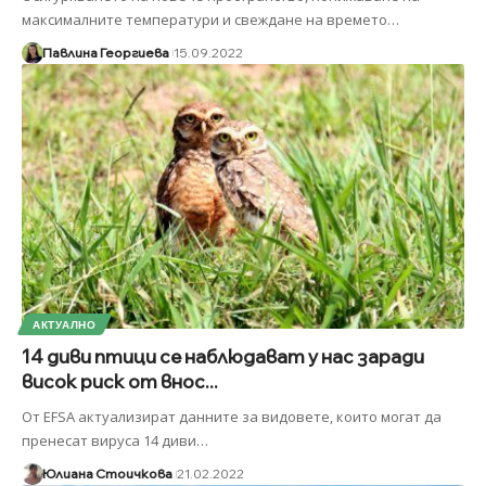
максималните температури и свеждане на времето
…
Павлина Георгиева
15.09.2022
АКТУАЛНО
14 диви птици се наблюдават у нас заради
висок риск от внос...
От EFSA актуализират данните за видовете, които могат да
пренесат вируса 14 диви
…
Юлиана Стоичкова
21.02.2022