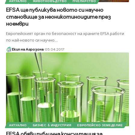
АКТУАЛНО
ЖИВОТНОВЪДСТВО
ПЧЕЛАРСТВО
EFSA ще публикува новото си научно
становище за неоникотиноидите през
ноември
Европейският орган по безопасност на храните EFSA работи
по най-новото си научно
…
Екип на Агрозона
05.04.2017
АКТУАЛНО
БИЗНЕС & ИНДУСТРИЯ
ЕВРОПЕЙСКО ЗЕМЕДЕЛИЕ
EFSA обяви публична консултация за