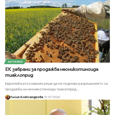
АКТУАЛНО
ЕК забрани за продажба неоникотиноида
тиаклоприд
Европейската комисия реши да не поднови разрешението за
продажба на неоникотиноида тиаклоприд
…
Лилия Александрова
31.07.2020