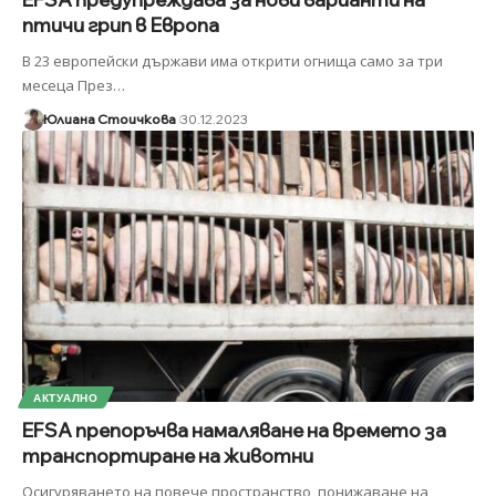
птичи грип в Европа
В 23 европейски държави има открити огнища само за три
месеца През
…
Юлиана Стоичкова
30.12.2023
АКТУАЛНО
EFSA препоръчва намаляване на времето за
транспортиране на животни
Осигуряването на повече пространство, понижаване на