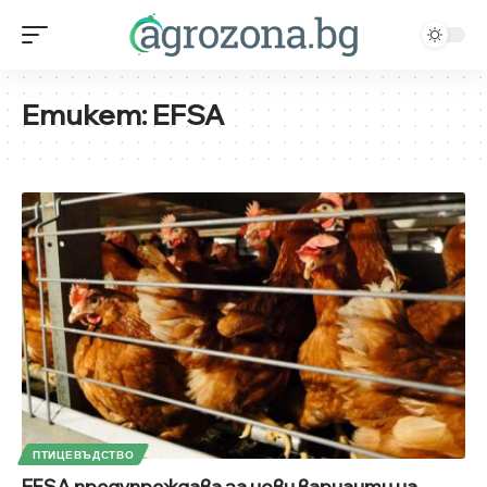
Етикет:
EFSA
ПТИЦЕВЪДСТВО
EFSA предупреждава за нови варианти на