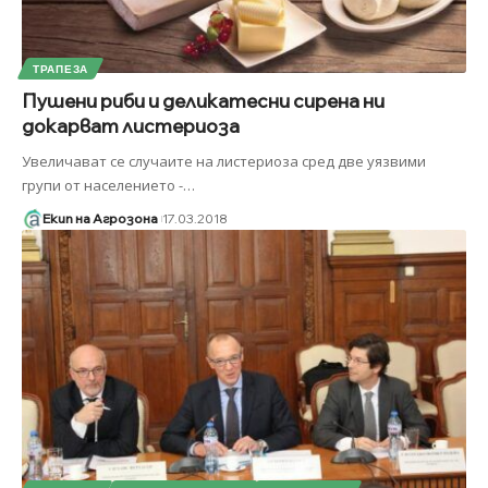
ТРАПЕЗА
Пушени риби и деликатесни сирена ни
докарват листериоза
Увеличават се случаите на листериоза сред две уязвими
групи от населението -
…
Екип на Агрозона
17.03.2018