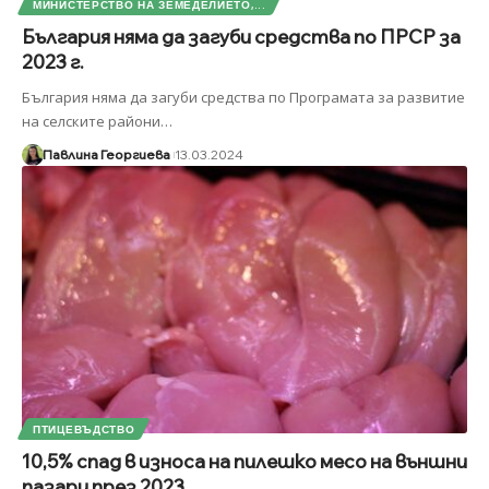
МИНИСТЕРСТВО НА ЗЕМЕДЕЛИЕТО,...
България няма да загуби средства по ПРСР за
2023 г.
България няма да загуби средства по Програмата за развитие
на селските райони
…
Павлина Георгиева
13.03.2024
ПТИЦЕВЪДСТВО
10,5% спад в износа на пилешко месо на външни
пазари през 2023...