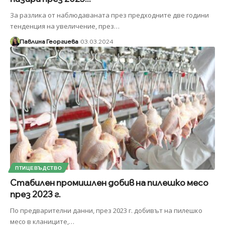
За разлика от наблюдаваната през предходните две години
тенденция на увеличение, през
…
Павлина Георгиева
03.03.2024
ПТИЦЕВЪДСТВО
Стабилен промишлен добив на пилешко месо
през 2023 г.
По предварителни данни, през 2023 г. добивът на пилешко
месо в кланиците,
…