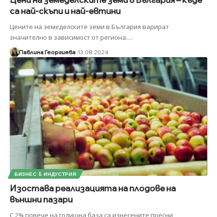
са най-скъпи и най-евтини
Цените на земеделските земи в България варират
значително в зависимост от региона.
…
Павлина Георгиева
13.08.2024
БИЗНЕС & ИНДУСТРИЯ
Изостава реализацията на плодове на
външни пазари
С 2% повече на годишна база са изнесените пресни