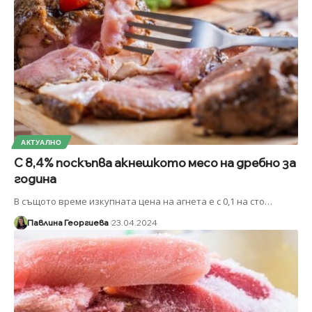
АКТУАЛНО
С 8,4% поскъпва акнешкото месо на дребно за
година
В същото време изкупната цена на агнета е с 0,1 на сто
…
Павлина Георгиева
23.04.2024