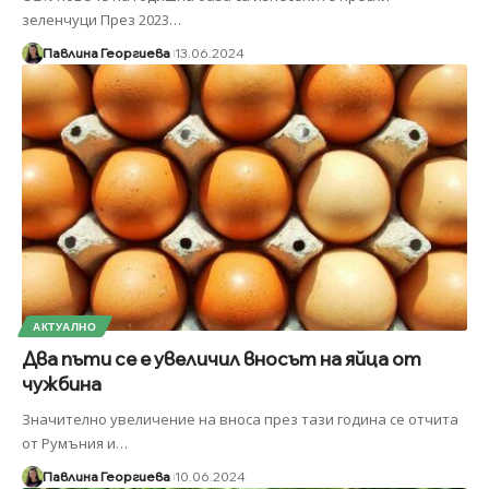
зеленчуци През 2023
…
Павлина Георгиева
13.06.2024
АКТУАЛНО
Два пъти се е увеличил вносът на яйца от
чужбина
Значително увеличение на вноса през тази година се отчита
от Румъния и
…
Павлина Георгиева
10.06.2024