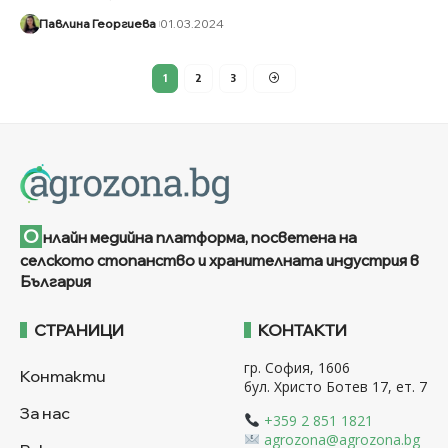
Павлина Георгиева
01.03.2024
1
2
3
О
нлайн медийна платформа, посветена на
селското стопанство и хранителната индустрия в
България
СТРАНИЦИ
КОНТАКТИ
гр. София, 1606
Контакти
бул. Христо Ботев 17, ет. 7
За нас
+359 2 851 1821
agrozona@agrozona.bg