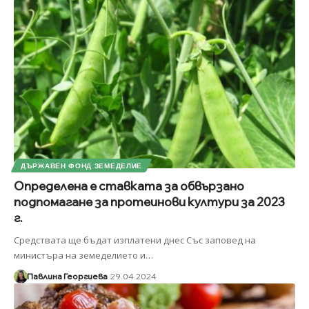
ДЪРЖАВЕН ФОНД ЗЕМЕДЕЛИЕ
Определена е ставката за обвързано
подпомагане за протеинови култури за 2023
г.
Средствата ще бъдат изплатени днес Със заповед на
министъра на земеделието и
…
Павлина Георгиева
29.04.2024