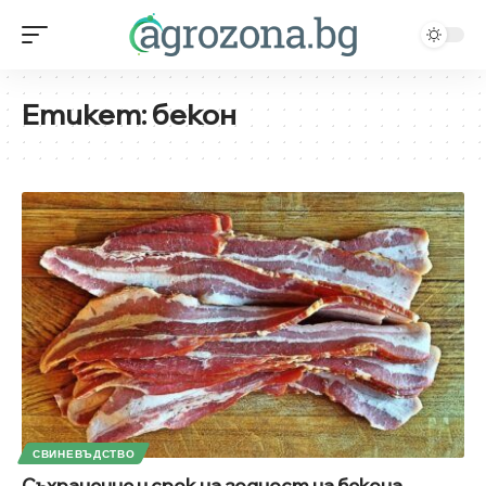
Етикет:
бекон
СВИНЕВЪДСТВО
Съхранение и срок на годност на бекона