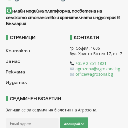
О
нлайн медийна платформа, посветена на
селското стопанство и хранителната индустрия в
България
СТРАНИЦИ
КОНТАКТИ
гр. София, 1606
Контакти
бул. Христо Ботев 17, ет. 7
За нас
+359 2 851 1821
agrozona@agrozona.bg
Реклама
office@agrozona.bg
Издател
СЕДМИЧЕН БЮЛЕТИН
Запиши се за седмичния бюлетин на Агрозона.
Абонирай се