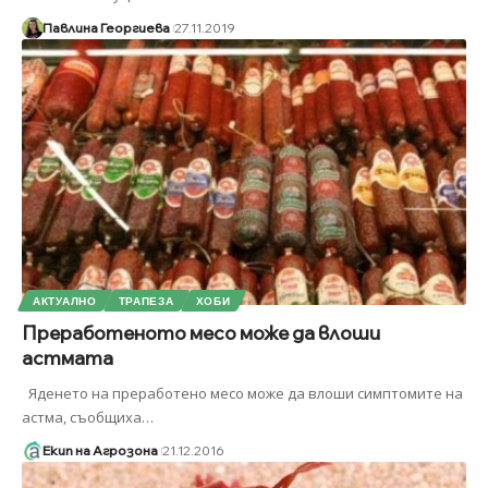
Павлина Георгиева
27.11.2019
АКТУАЛНО
ТРАПЕЗА
ХОБИ
Преработеното месо може да влоши
астмата
Яденето на преработено месо може да влоши симптомите на
астма, съобщиха
…
Екип на Агрозона
21.12.2016