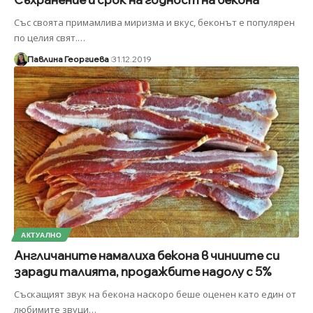
Със своята примамлива миризма и вкус, беконът е популярен
по целия свят.
…
Павлина Георгиева
31.12.2019
АКТУАЛНО
Англичаните намалиха бекона в чиниите си
заради талията, продажбите надолу с 5%
Съскащият звук на бекона наскоро беше оценен като един от
любимите звуци
…