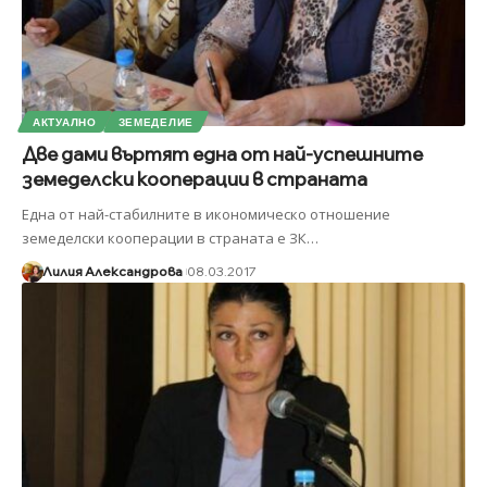
АКТУАЛНО
ЗЕМЕДЕЛИЕ
Две дами въртят една от най-успешните
земеделски кооперации в страната
Една от най-стабилните в икономическо отношение
земеделски кооперации в страната е ЗК
…
Лилия Александрова
08.03.2017