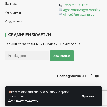
За нас
+359 2 851 1821
agrozona@agrozona.bg
Реклама
office@agrozona.bg
Издател
СЕДМИЧЕН БЮЛЕТИН
Запиши се за седмичния бюлетин на Агрозона.
Абонирай се
Последвайте ни
Общи условия
Политика за използване на “Бисквитки”
Използваме бисквитки, за да оптимизираме
Политика за защита на личните данни
нашия сайт.
Приемам
Повече информация
© Агрозона © 2011-2025 Всички права запазени