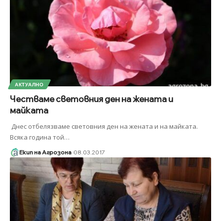
АКТУАЛНО
Честваме световния ден на жената и
майката
Днес отбелязваме световния ден на жената и на майката.
Всяка година той
…
Екип на Агрозона
08.03.2017