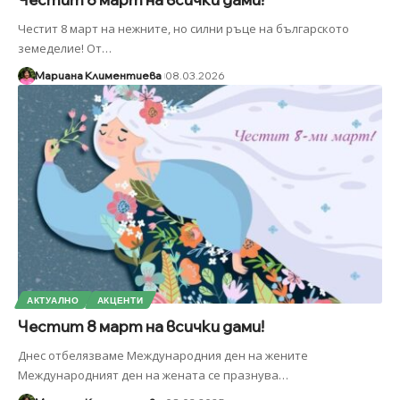
Честит 8 март на нежните, но силни ръце на българското
земеделие! От
…
Мариана Климентиева
08.03.2026
АКТУАЛНО
АКЦЕНТИ
Честит 8 март на всички дами!
Днес отбелязваме Международния ден на жените
Международният ден на жената се празнува
…