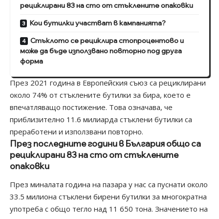
рециклирани 83 на сто от стъклените опаковки
Кои бутилки участват в кампанията?
Стъклото се рециклира стопроцентово и
може да бъде използвано повторно под друга
форма
През 2021 година в Европейския съюз са рециклирани
около 74% от стъклените бутилки за бира, което е
впечатляващо постижение. Това означава, че
приблизително 11.6 милиарда стъклени бутилки са
преработени и използвани повторно.
През последните години в България общо са
рециклирани
83 на сто
от стъклените
опаковки
През миналата година на пазара у нас са пуснати около
33.5 милиона стъклени бирени бутилки за многократна
употреба с общо тегло над 11 650 тона. Значението на