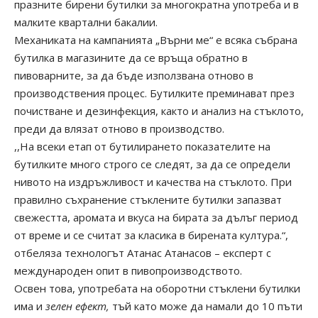
празните бирени бутилки за многократна употреба и в
малките квартални бакалии.
Механиката на кампанията „Върни ме“ е всяка събрана
бутилка в магазините да се връща обратно в
пивоварните, за да бъде използвана отново в
производствения процес. Бутилките преминават през
почистване и дезинфекция, както и анализ на стъклото,
преди да влязат отново в производство.
,,На всеки етап от бутилирането показателите на
бутилките много строго се следят, за да се определи
нивото на издръжливост и качества на стъклото. При
правилно съхранение стъклените бутилки запазват
свежестта, аромата и вкуса на бирата за дълъг период
от време и се считат за класика в бирената култура.“,
отбеляза технологът Атанас Атанасов – експерт с
международен опит в пивопроизводството.
Освен това, употребата на оборотни стъклени бутилки
има и
зелен ефект,
тъй като може да намали до 10 пъти