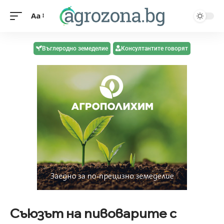
Aa
Въглеродно земеделие
Консултантите говорят
Съюзът на пивоварите с