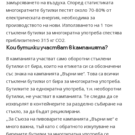
замърсяването на въздуха. Според статистиката
многократните бутилки пестят около 70-80% от
електрическата енергия, необходима за
производството на нови. Използването на 1 тон
стъклени бутилки за многократна употреба спестява
приблизително 315 кг СО2.
Кои бутилки участват в кампанията?
В кампанията участват само оборотни стъклени
бутилки от бира, които на етикета си са обозначени
със знака на кампанията „Върни ме“. Това са всички
стъклени бутилки от бира за многократна употреба.
Бутилките за еднократна употреба, т.н. необоротни
бутилки, не участват в кампанията. Те следва да се
изхвърлят в контейнерите за разделно събиране на
стъкло, за да бъдат рециклирани.
,,За Съюза на пивоварите кампанията „Върни ме“ е
много важна, тъй като с обратното изкупуване на
бирените бутилки за многократна употреба се