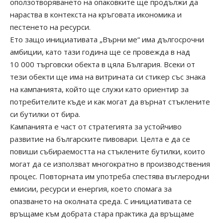
оползотворяването на опаковките ще продължи да
нараства в контекста на кръговата икономика и
пестенето на ресурси.
Ето защо инициативата „Върни ме“ има дългосрочни
амбиции, като тази година ще се провежда в над
10 000 търговски обекта в цяла България. Всеки от
тези обекти ще има на витрината си стикер със знака
на кампанията, който ще служи като ориентир за
потребителите къде и как могат да върнат стъклените
си бутилки от бира.
Кампанията е част от стратегията за устойчиво
развитие на българските пивовари. Целта е да се
повиши събираемостта на стъклените бутилки, които
могат да се използват многократно в производствения
процес. Повторната им употреба спестява въглеродни
емисии, ресурси и енергия, което спомага за
опазването на околната среда. С инициативата се
връщаме към добрата стара практика да връщаме