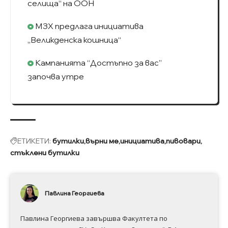
селища“ на ООН
МЗХ предлага инициатива
„Великденска кошница“
Кампанията “Достъпно за вас”
започва утре
ЕТИКЕТИ:
бутилки
върни ме
инициатива
пивовари
стъклени бутилки
Павлина Георгиева
Павлина Георгиева завършва Факултета по