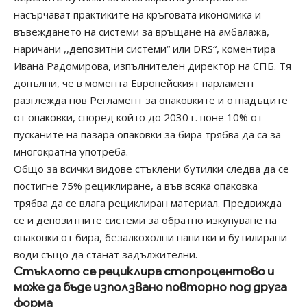
насърчават практиките на кръговата икономика и
въвеждането на системи за връщане на амбалажа,
наричани ,,депозитни системи“ или DRS“, коментира
Ивана Радомирова, изпълнителен директор на СПБ. Тя
допълни, че в момента Европейският парламент
разглежда нов Регламент за опаковките и отпадъците
от опаковки, според който до 2030 г. поне 10% от
пусканите на пазара опаковки за бира трябва да са за
многократна употреба.
Общо за всички видове стъклени бутилки следва да се
постигне 75% рециклиране, а във всяка опаковка
трябва да се влага рециклиран материал. Предвижда
се и депозитните системи за обратно изкупуване на
опаковки от бира, безалкохолни напитки и бутилирани
води също да станат задължителни.
Стъклото се рециклира стопроцентово и
може да бъде използвано повторно под друга
форма