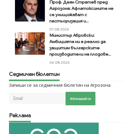
Проф. Деян Стратев пред
Агрозона: Афлатоксините не
се унищожават с
пастьоризация и...
07.08.2026
Министър Абровски:
Амбицията ни е реално да
защитим българските
производители на плодове...
06.08.2026
Седмичен бюлетин
Запиши се за седмичния бюлетин на Агрозона.
Абонирай се
Реклама