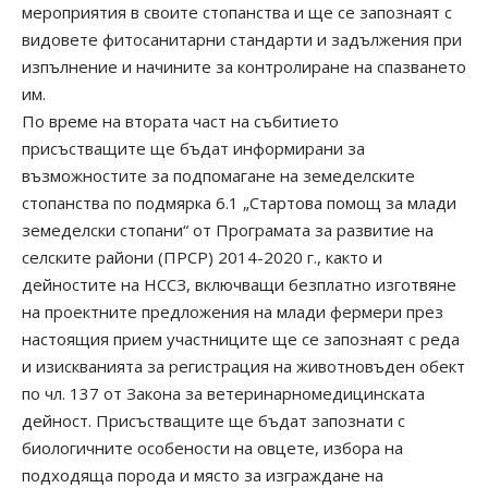
мероприятия в своите стопанства и ще се запознаят с
видовете фитосанитарни стандарти и задължения при
изпълнение и начините за контролиране на спазването
им.
По време на втората част на събитието
присъстващите ще бъдат информирани за
възможностите за подпомагане на земеделските
стопанства по подмярка 6.1 „Стартова помощ за млади
земеделски стопани“ от Програмата за развитие на
селските райони (ПРСР) 2014-2020 г., както и
дейностите на НССЗ, включващи безплатно изготвяне
на проектните предложения на млади фермери през
настоящия прием участниците ще се запознаят с реда
и изискванията за регистрация на животновъден обект
по чл. 137 от Закона за ветеринарномедицинската
дейност. Присъстващите ще бъдат запознати с
биологичните особености на овцете, избора на
подходяща порода и място за изграждане на