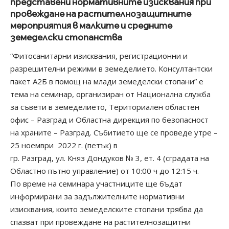
представени нормативните изисквания при
провеждане на растителнозащитните
мероприятия в малките и средните
земеделски стопанства
“Фитосанитарни изисквания, регистрационни и
разрешителни режими в земеделието. Консултантски
пакет А2Б в помощ на млади земеделски стопани” е
тема на семинар, организиран от Национална служба
за съвети в земеделието, Териториален областен
офис – Разград и Областна дирекция по безопасност
на храните – Разград. Събитието ще се проведе утре –
25 ноември 2022 г. (петък) в
гр. Разград, ул. Княз Дондуков № 3, ет. 4 (сградата на
Областно пътно управление) от 10:00 ч до 12:15 ч.
По време на семинара участниците ще бъдат
информирани за задължителните нормативни
изисквания, които земеделските стопани трябва да
спазват при провеждане на растителнозащитни