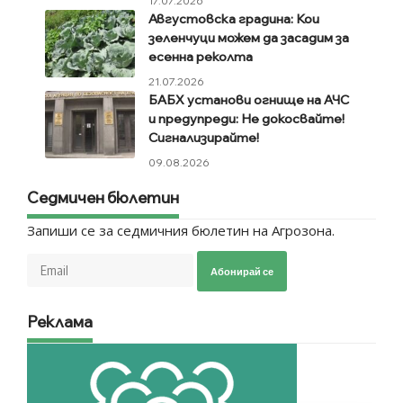
17.07.2026
Августовска градина: Кои
зеленчуци можем да засадим за
есенна реколта
21.07.2026
БАБХ установи огнище на АЧС
и предупреди: Не докосвайте!
Сигнализирайте!
09.08.2026
Седмичен бюлетин
Запиши се за седмичния бюлетин на Агрозона.
Абонирай се
Реклама