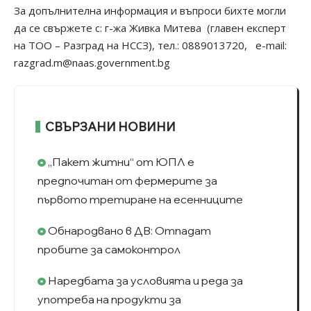
За допълнителна информация и въпроси бихте могли
да се свържете с: г-жа Живка Митева (главен експерт
на ТОО – Разград на НССЗ), тел.: 0889013720, е-mail:
razgrad.m@naas.government.bg
СВЪРЗАНИ НОВИНИ
„Пакет житни“ от ЮПЛ е
предпочитан от фермерите за
първото третиране на есенниците
Обнародвано в ДВ: Отпадат
пробите за самоконтрол
Наредбата за условията и реда за
употреба на продукти за