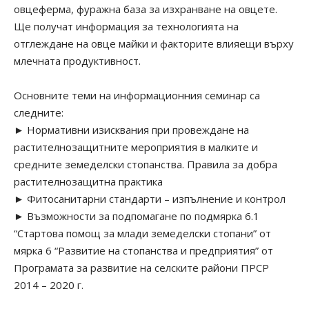
овцеферма, фуражна база за изхранване на овцете.
Ще получат информация за технологията на
отглеждане на овце майки и факторите влияещи върху
млечната продуктивност.
Основните теми на информационния семинар са
следните:
► Нормативни изисквания при провеждане на
растителнозащитните мероприятия в малките и
средните земеделски стопанства. Правила за добра
растителнозащитна практика
► Фитосанитарни стандарти – изпълнение и контрол
► Възможности за подпомагане по подмярка 6.1
“Стартова помощ за млади земеделски стопани” от
мярка 6 “Развитие на стопанства и предприятия” от
Програмата за развитие на селските райони ПРСР
2014 – 2020 г.