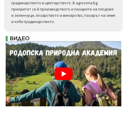
градинарството и цветарството. В agrozona.bg
приоритет са й производството и пазарите на плодове
и зеленчуци, лозарството и винарство, пазарът на земя
и хоби градинарството.
ВИДЕО