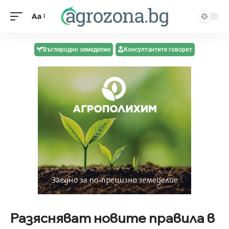
Aa
Въглеродно земеделие
Консултантите говорят
Разясняват новите правила в