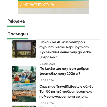
Реклама
Последни
Обновиха 40-километров
туристически маршрут от
Кукленския манастир до хижа
„Персенк“
04.08.2026
По какво ще познаем добрия
фестивал през 2026 г.?
17.07.2026
Списание Travel&Lifestyle обяви
Топ 50 на най-добрите хотели
по Черноморието за сезон...
17.07.2026