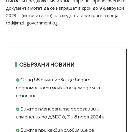
Писмени предложения и коментари по горепосочените
документи могат да се изпращат в срок до 9 февруари
2023 г. (включително) на следната електронна поща:
rdd@mzh.government.bg
.
СВЪРЗАНИ НОВИНИ
С над 58,6 млн. лева ще бъдат
подпомогнати малките земеделски
стопани
Вижте планираните дерогации и
изменения по ДЗЕС 6, 7 и 8 през 2024 г.
Вижте при какви условия ще се