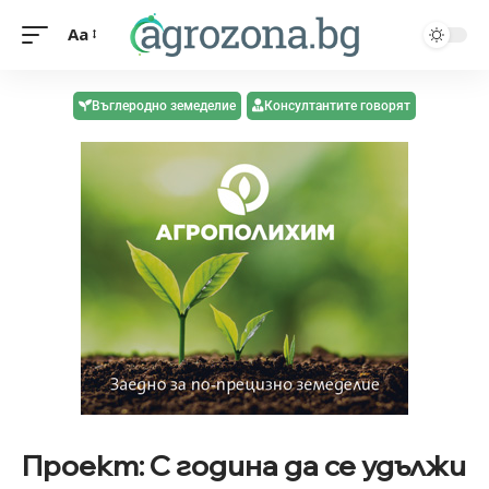
Aa
Въглеродно земеделие
Консултантите говорят
Проект: С година да се удължи