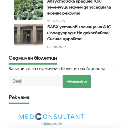
Августовска градина: Кои
зеленчуци можем да засадим за
есенна реколта
21.07.2026
БАБХ установи огнище на АЧС
и предупреди: Не докосвайте!
Сигнализирайте!
09.08.2026
Седмичен бюлетин
Запиши се за седмичния бюлетин на Агрозона.
Абонирай се
Реклама