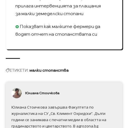
прилага интервенцията за плащания
за малки земеделски стопани
Показват как малките фермери да
водят отчет на стопанствата си
ЕТИКЕТИ:
малки стопанства
Юлиана Стоичкова
Юлиана Стоичкова завършва Факултета по
журналистика на СУ „Св. Климент Охридски“. Дълги
години се занимава с печатни медии в областта на
градинарството и цветарството. В agrozona.bg