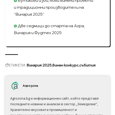
Бутикови изби, нови винени проекти
и традиционни производители на
“Винария 2025”
Две седмици до старта на Агра,
Винария и Фудтех 2025
ЕТИКЕТИ:
Винария 2025
винен конкурс
събития
Агрозона
Agrozona.bg e информационен сайт, който представя
последните новини и анализи в сектор „Земеделие”,
Хранително-вкусовата промишленост и