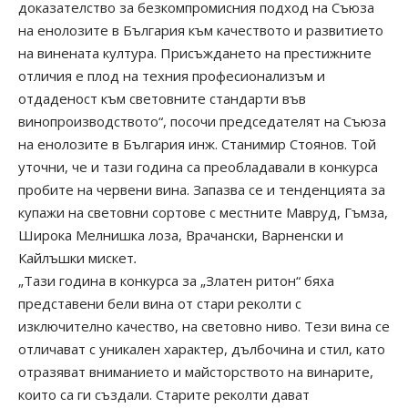
доказателство за безкомпромисния подход на Съюза
на енолозите в България към качеството и развитието
на винената култура. Присъждането на престижните
отличия е плод на техния професионализъм и
отдаденост към световните стандарти във
винопроизводството“, посочи председателят на Съюза
на енолозите в България инж. Станимир Стоянов. Той
уточни, че и тази година са преобладавали в конкурса
пробите на червени вина. Запазва се и тенденцията за
купажи на световни сортове с местните Мавруд, Гъмза,
Широка Мелнишка лоза, Врачански, Варненски и
Кайлъшки мискет
.
„Тази година в конкурса за „Златен ритон“ бяха
представени бели вина от стари реколти с
изключително качество, на световно ниво. Тези вина се
отличават с уникален характер, дълбочина и стил, като
отразяват вниманието и майсторството на винарите,
които са ги създали. Старите реколти дават