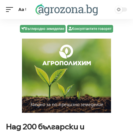
Aa
Въглеродно земеделие
Консултантите говорят
Над 200 български и