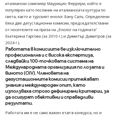
италиански сомелиер Маурицио Феррери, който е
популярен като посланик на италианската култура по
света, както и турският енолог Бану Салъ. Определени
бяха две дегустационни комисии, председателствани
от носителите на приза на „Енолог на годината“
Екатерина Гаргова (за 2010 г.) и Димитър Димитров (за
2024 г.).
Работата в комисиите бе изключително
професионална и с висока експертиза,
следвайки 100-точковата система на
Международната организация по лозата и
виното (OIV). Членовете на
дегустационните комисии притежават
знания и международен опит, като
използваха строго дефинирани критерии, за
да осигурят обективни и справедливи
резултати.
Работата им е не само важен етап в конкурса, но и