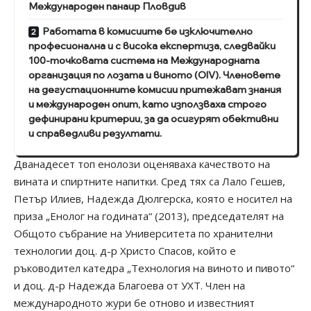
Международен панаир Пловдив
Работата в комисиите бе изключително
професионална и с висока експертиза, следвайки
100-точковата система на Международната
организация по лозата и виното (OIV). Членовете
на дегустационните комисии притежават знания
и международен опит, като използваха строго
дефинирани критерии, за да осигурят обективни
и справедливи резултати.
Дванадесет топ енолози оценяваха качеството на
вината и спиртните напитки. Сред тях са Лало Гешев,
Петър Илиев, Надежда Дюлгерска, която е носител на
приза „Енолог на годината“ (2013), председателят на
Общото събрание на Университета по хранителни
технологии доц. д-р Христо Спасов, който е
ръководител катедра „Технология на виното и пивото“
и доц. д-р Надежда Благоева от УХТ. Член на
международното жури бе отново и известният