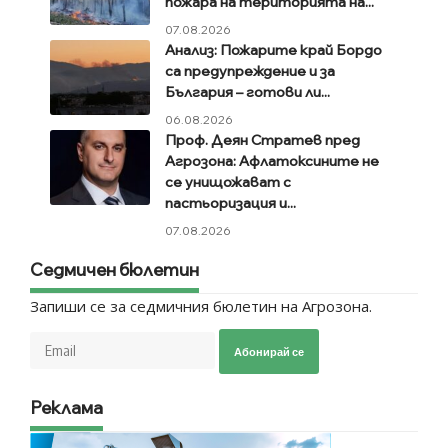
пожара на територията на...
07.08.2026
Анализ: Пожарите край Бордо
са предупреждение и за
България – готови ли...
06.08.2026
Проф. Деян Стратев пред
Агрозона: Афлатоксините не
се унищожават с
пастьоризация и...
07.08.2026
Седмичен бюлетин
Запиши се за седмичния бюлетин на Агрозона.
Абонирай се
Реклама