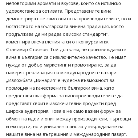
неповторими аромати и вкусове, които са истинско
удоволствие за сетивата. Представените вина
демонстрират не само опита на производителите, но и
богатството на българската винена традиция, която
продължава да ни радва с високи стандарти“,
коментира впечатленията си от конкурса инж.
Станимир Стоянов. Той допълни, че произвежданите
вина в България са с изключително качество. Те имат
нужда от добър маркетинг и промотиране, за да
намерят реализация на международните пазари.
„Изложбата „Винария“ е чудесна възможност за
промоция на качествените български вина, като
предоставя платформа за винопроизводителите да
представят своите изключителни продукти пред
широка аудитория. Това е не само важен форум за
обмен на идеи и опит между производители, търговци
и експерти, но и уникален шанс за утвърждаване на
нашите вина на вътрешния и международния пазар“,