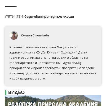
ЕТИКЕТИ:
бедствия
пропаднали площи
Юлиана Стоичкова
Юлиана Стоичкова завършва Факултета по
журналистика на СУ „Св. Климент Охридски“. Дълги
години се занимава с печатни медии в областта на
градинарството и цветарството. В agrozona.bg
приоритет са й производството и пазарите на плодове
и зеленчуци, лозарството и винарство, пазарът на земя
и хоби градинарството.
ВИДЕО