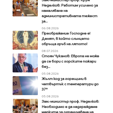
Неделков: Работим усилено за
намаляване на
административната тежест
за...
06.08.2026
Преображение Господне е!
Денят, в който слънцето
обръща гръб на лятото!
08.07.2026
Стоян Чуканов: Европа не може
да се бори с горските пожари
без...
05.08.2026
Жълт код за горещини в
четвъртък с температури до
37°
05.08.2026
Зам.-министър проф. Неделков:
Необходимо е да надграждаме
мерките за ограничаване на