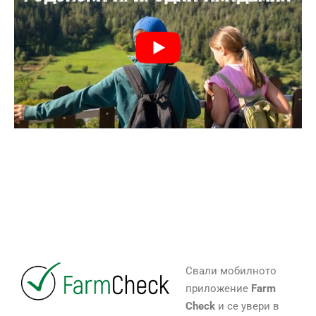
Свали мобилното
приложение
Farm
Check
и се увери в