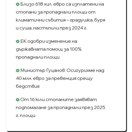
Близо 618 хил. евро са изплатени на
стопани за пропаднали площи от
климатични събития – градушка, буря
и суша, настъпили през 2024 г.
ЕК одобри изменение на
държавната помощ за 100%
пропаднали площи
Министър Гуцанов: Осигурихме над
40 млн. евро за превенция срещу
бедствия
От 16 юли стопаните заявяват
подпомагане за пропаднали през 2025
г. площи