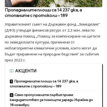
Пропадналите площи са 14 237 дка, а
стопаните с протоколи – 189
Управителният съвет на Държавен фонд „Земеделие“
(ДФЗ) утвърди финансов ресурс от 2,3 млн. лева по
държавна помощ „Помощ за компенсиране на щетите
по земеделските култури, причинени от
неблагоприятни климатични условия, които могат да
бъдат приравнени на природни бедствия“ за събития
през 2022 г.
АКЦЕНТИ
Пропадналите площи са 14 237 дка, а
стопаните с протоколи – 189
Само пропусналите първия прием
кандидатстват за помощта заради Украйна до
18 ноември