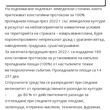
На подпомагане подлежат земеделски стопани, които
притежават констативни протоколи за 100%
пропаднали площи през 2022 г. със земеделски култури
в резултат на
неблагоприятните климатични условия
на територията на страната –
измръзване/слана, буря
пороен/проливен/ непрекъснат дъжд с ураганен вятър,
наводнение, градушка, суша/засушаване.
За засегната продукция през 2022 г. са издадени 189
констативни протоколи за установяване на напълно
пропаднали площи (100%) от настъпилите тежки
метеорологични събития. Пропадналите площи са 14
237 дка.
Отпуснатите средства се разпределят при следния
интензитет от производствените разходи по култури:
– до 80 % от действителните разходи за
отглеждане при следните култури: плодове,
зеленчуци, етерично-маслени, технически, фуражни;