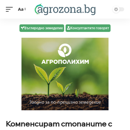
Aa
Въглеродно земеделие
Консултантите говорят
Компенсират стопаните с