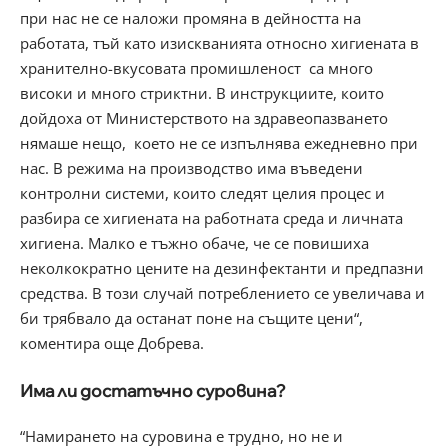
при нас не се наложи промяна в дейността на
работата, тъй като изискванията относно хигиената в
хранително-вкусовата промишленост са много
високи и много стриктни. В инструкциите, които
дойдоха от Министерството на здравеопазването
нямаше нещо, което не се изпълнява ежедневно при
нас. В режима на производство има въведени
контролни системи, които следят целия процес и
разбира се хигиената на работната среда и личната
хигиена. Малко е тъжно обаче, че се повишиха
неколкократно цените на дезинфектанти и предпазни
средства. В този случай потреблението се увеличава и
би трябвало да останат поне на същите цени“,
коментира още Добрева.
Има ли достатъчно суровина?
“Намирането на суровина е трудно, но не и