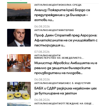
АКТУАЛНО
АКЦЕНТИ
ОКОЛНА СРЕДА
Анализ: Пожарите край Бордо са
предупреждение и за България –
готови ли...
06.08.2026
АКТУАЛНО
АКЦЕНТИ
ИНТЕРВЮ
Проф. Деян Стратев пред Агрозона:
Афлатоксините не се унищожават с
пастьоризация и...
07.08.2026
АКТУАЛНО
АКЦЕНТИ
МИНИСТЕРСТВО НА ЗЕМЕДЕЛИЕТО,...
Министър Абровски: Амбицията ни е
реално да защитим българските
производители на плодове...
06.08.2026
АКТУАЛНО
АКЦЕНТИ
БИЗНЕС & ИНДУСТРИЯ
БАБХ и СДВР разкриха незаконен цех
за бутилиране на зехтин
06.08.2026
АКТУАЛНО
АКЦЕНТИ
ОТГЛЕЖДАНЕ НА ОВЦЕ...