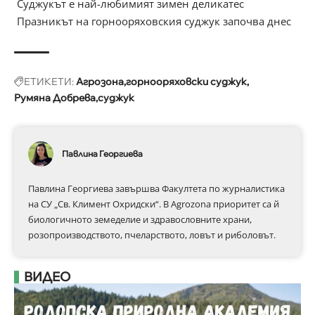
Суджукът е най-любимият зимен деликатес
Празникът на горнооряховския суджук започва днес
ЕТИКЕТИ:
Агрозона
горнооряховски суджук
Румяна Добрева
суджук
Павлина Георгиева
Павлина Георгиева завършва Факултета по журналистика
на СУ „Св. Климент Охридски“. В Аgrozona приоритет са й
биологичното земеделие и здравословните храни,
розопроизводството, пчеларството, ловът и риболовът.
ВИДЕО