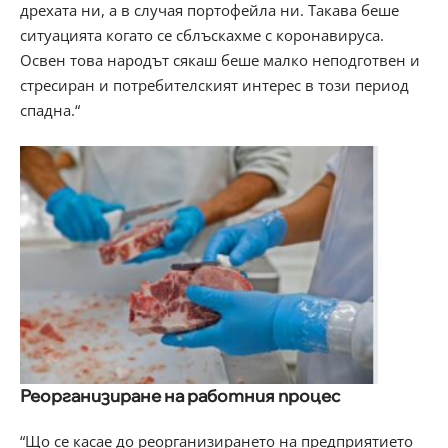
дрехата ни, а в случая портофейла ни. Такава беше
ситуацията когато се сблъскахме с коронавируса.
Освен това народът сякаш беше малко неподготвен и
стресиран и потребителският интерес в този период
спадна.“
Реорганизиране на работния процес
“Що се касае до реорганизирането на предприятието