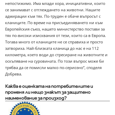
непостижимо. Има млади хора, инициативни, които
се занимават с отглеждането на животни. Нашите
адмирации към тях. По-труден е обаче въпросът с
кланиците. По време на присъединяването ни към
Европейския съюз, нашето министерство постави за
тях по-високи изисквания от тези, които са в Европа.
Тогава много от кланиците не се справиха и просто
затвориха. Най-близката кланица до нас е на 112
километра, което води до стресиране на животните и
оскъпяване на суровината. По този въпрос може би
трябва да се помисли малко по-сериозно”, споделя
Добрева.
Каква е оценката на потребителите и
променя ли нещо знакът за защитено
наименование за произход?