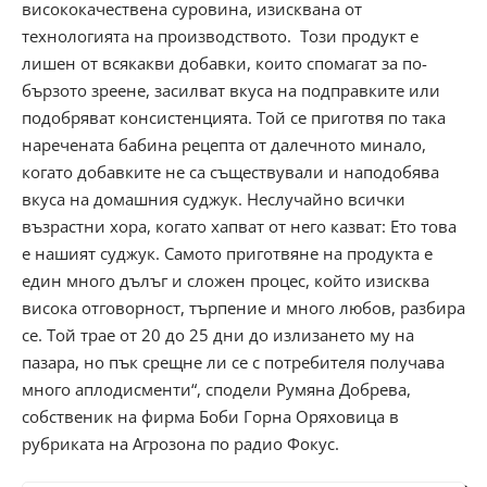
висококачествена суровина, изисквана от
технологията на производството. Този продукт е
лишен от всякакви добавки, които спомагат за по-
бързото зреене, засилват вкуса на подправките или
подобряват консистенцията. Той се приготвя по така
наречената бабина рецепта от далечното минало,
когато добавките не са съществували и наподобява
вкуса на домашния суджук. Неслучайно всички
възрастни хора, когато хапват от него казват: Ето това
е нашият суджук. Самото приготвяне на продукта е
един много дълъг и сложен процес, който изисква
висока отговорност, търпение и много любов, разбира
се. Той трае от 20 до 25 дни до излизането му на
пазара, но пък срещне ли се с потребителя получава
много аплодисменти“, сподели Румяна Добрева,
собственик на фирма Боби Горна Оряховица в
рубриката на Агрозона по радио Фокус.