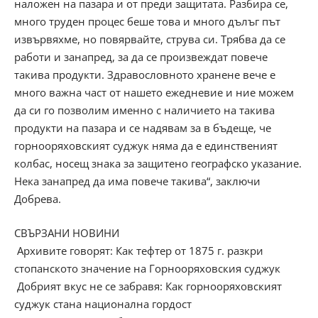
наложен на пазара и от преди защитата. Разбира се,
много труден процес беше това и много дълъг път
извървяхме, но повярвайте, струва си. Трябва да се
работи и занапред, за да се произвеждат повече
такива продукти. Здравословното хранене вече е
много важна част от нашето ежедневие и ние можем
да си го позволим именно с наличието на такива
продукти на пазара и се надявам за в бъдеще, че
горнооряховският суджук няма да е единственият
колбас, носещ знака за защитено географско указание.
Нека занапред да има повече такива“, заключи
Добрева.
СВЪРЗАНИ НОВИНИ
Архивите говорят: Как тефтер от 1875 г. разкри
стопанското значение на Горнооряховския суджук
Добрият вкус не се забравя: Как горнооряховският
суджук стана национална гордост