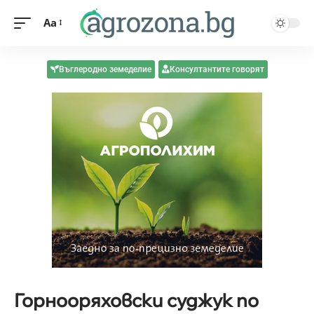
Aa
Въглеродно земеделие
Консултантите говорят
Горнооряховски суджук по