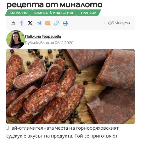
рецепта от миналото
АКТУАЛНО
БИЗНЕС & ИНДУСТРИЯ
ТРАПЕЗА
5 Минути
Павлина Георгиева
Публикувана на 06.11.2020
„Най-отличителната черта на горнооряховският
суджук е вкусът на продукта. Той се приготвя от