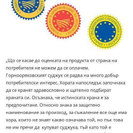
„Що се касае до оценката на продукта от страна на
потребителя не можем да се оплачем.
Горнооряховският суджук се радва на много добър
потребителски интерес. Хората напоследък започнаха
да се хранят здравословно и щателно подбират
храната си. Осъзнаха, че истинската храна е за
предпочитане. Относно знака за защитено
наименование за произход, за съжаление все още има
хора, които не знаят какво означава той, но пък това
не им пречи да купуват суджука, тъй като той е