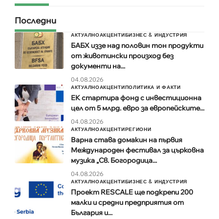
Последни
АКТУАЛНО
АКЦЕНТИ
БИЗНЕС & ИНДУСТРИЯ
БАБХ иззе над половин тон продукти
от животински произход без
документи на...
04.08.2026
АКТУАЛНО
АКЦЕНТИ
ПОЛИТИКА И ФАКТИ
ЕК стартира фонд с инвестиционна
цел от 5 млрд. евро за европейските...
04.08.2026
АКТУАЛНО
АКЦЕНТИ
РЕГИОНИ
Варна става домакин на първия
Международен фестивал за църковна
музика „Св. Богородица...
04.08.2026
АКТУАЛНО
АКЦЕНТИ
БИЗНЕС & ИНДУСТРИЯ
Проект RESCALE ще подкрепи 200
малки и средни предприятия от
България и...