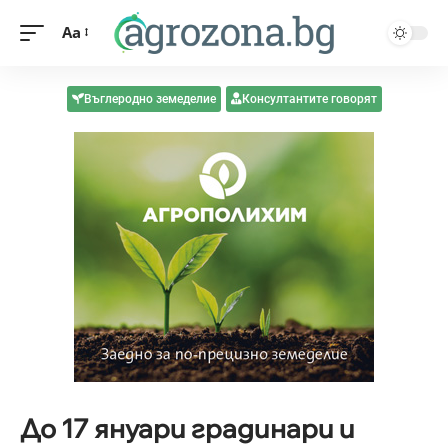
Aa
Въглеродно земеделие
Консултантите говорят
До 17 януари градинари и