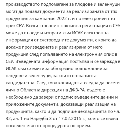
производството подпомагане за плодове и зеленчуци
могат да подават документи за реализираната от тях
продукция за кампания 2022 г. и по електронен път
през СЕУ. Всеки стопанин с активна регистрация в СЕУ
може да въведе и изпрати към ИСАК електронна
информация от счетоводните документи, с които да
докаже произведената и реализирана от него
продукция след попълването на електронния опис в
СЕУ. Въведената информация постъпва и се зарежда в
ИСАК към схемите за обвързано подпомагане за
плодове и зеленчуци, за които стопанинът
кандидатства. След това кандидатът следва да посети
лично Областна дирекция на ДФЗ-РА, където е
необходимо да завери с подпис въведените данни и
приложените документи, доказващи реализация на
продукцията, както и да подпише декларацията по чл.
32, ал. 1 на Наредба 3 от 17.02.2015 г., което се явява
последен етап от процедурата по прием.