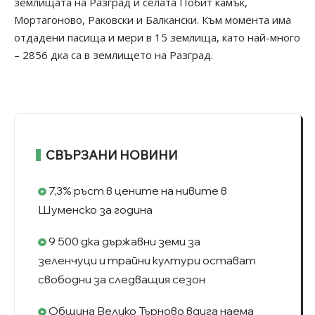
землищата на Разград и селата Побит камък,
Мортагоново, Раковски и Балкански. Към момента има
отдадени пасища и мери в 15 землища, като най-много
– 2856 дка са в землището на Разград.
СВЪРЗАНИ НОВИНИ
7,3% ръст в цените на нивите в
Шуменско за година
9 500 дка държавни земи за
зеленчуци и трайни култури остават
свободни за следващия сезон
Община Велико Търново вдига наема