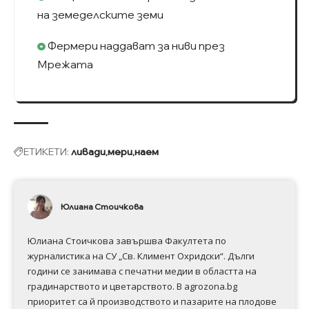
на земеделските земи
Фермери наддават за ниви през
Мрежата
ЕТИКЕТИ:
ливади
мери
наем
Юлиана Стоичкова
Юлиана Стоичкова завършва Факултета по
журналистика на СУ „Св. Климент Охридски“. Дълги
години се занимава с печатни медии в областта на
градинарството и цветарството. В agrozona.bg
приоритет са й производството и пазарите на плодове