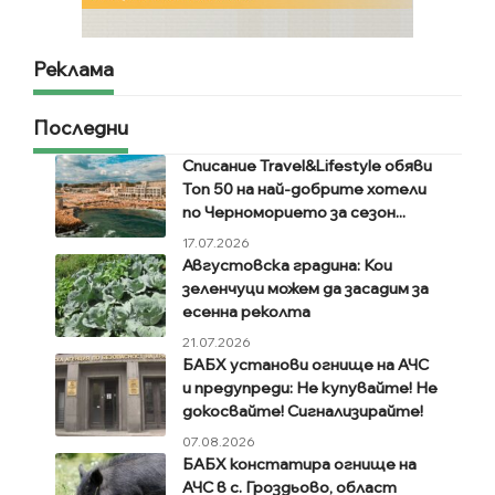
Реклама
Последни
Списание Travel&Lifestyle обяви
Топ 50 на най-добрите хотели
по Черноморието за сезон...
17.07.2026
Августовска градина: Кои
зеленчуци можем да засадим за
есенна реколта
21.07.2026
БАБХ установи огнище на АЧС
и предупреди: Не купувайте! Не
докосвайте! Сигнализирайте!
07.08.2026
БАБХ констатира огнище на
АЧС в с. Гроздьово, област