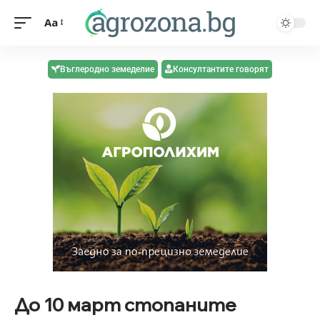
Aa
Въглеродно земеделие
Консултантите говорят
До 10 март стопаните