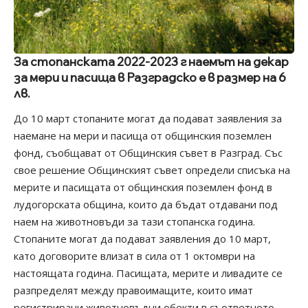
За стопанската 2022-2023 г наемът на декар
за мери и пасища в Разградско е в размер на 6
лв.
До 10 март стопаните могат да подават заявления за
наемане на мери и пасища от общинския поземлен
фонд, съобщават от Общинския съвет в Разград. Със
свое решение Общинският съвет определи списъка на
мерите и пасищата от общинския поземлен фонд в
лудогорската община, които да бъдат отдавани под
наем на животновъди за тази стопанска година.
Стопаните могат да подават заявления до 10 март,
като договорите влизат в сила от 1 октомври на
настоящата година. Пасищата, мерите и ливадите се
разпределят между правоимащите, които имат
регистрирани животновъдни обекти в съответното