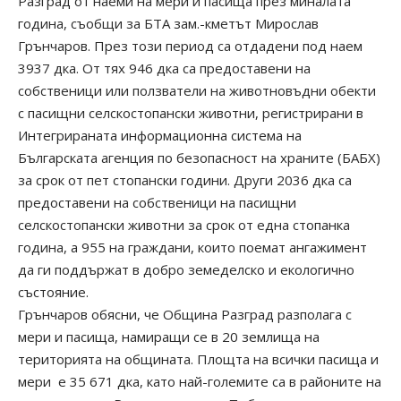
Разград от наеми на мери и пасища през миналата
година, съобщи за БТА зам.-кметът Мирослав
Грънчаров. През този период са отдадени под наем
3937 дка. От тях 946 дка са предоставени на
собственици или ползватели на животновъдни обекти
с пасищни селскостопански животни, регистрирани в
Интегрираната информационна система на
Българската агенция по безопасност на храните (БАБХ)
за срок от пет стопански години. Други 2036 дка са
предоставени на собственици на пасищни
селскостопански животни за срок от една стопанка
година, а 955 на граждани, които поемат ангажимент
да ги поддържат в добро земеделско и екологично
състояние.
Грънчаров обясни, че Община Разград разполага с
мери и пасища, намиращи се в 20 землища на
територията на общината. Площта на всички пасища и
мери е 35 671 дка, като най-големите са в районите на