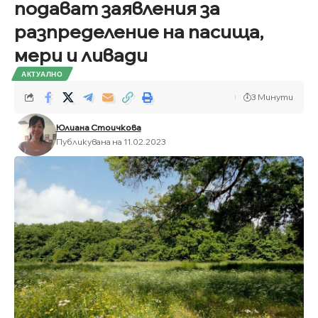
подават заявления за
разпределение на пасища,
мери и ливади
АКТУАЛНО
3 Минути
Юлиана Стоичкова
Публикувана на 11.02.2023