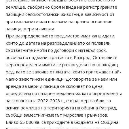
землище, съобразно броя и вида на регистрираните
пасищни селскостопански животни, в зависимост от
притежаваните или ползвани на правно основание
пасища, мери и ливади.
При разпределението предимство имат кандидати,
които до датата на разпределението са ползвали
съответните имоти по договори с изтекъл срок,
посочват от администрацията в Разград. Останалите
неразпределени имоти се разпределят по възходящ
ред, като се започва от лицата, които притежават най-
малко животински единици. Договорите за наем или
аренда за мери и пасища се сключват по цена,
определена по пазарен механизъм, като определената
за стопанската 2022-2023 г., е в размер на 6 лв. за
всички землища на територията на община Разград,
съобщи заместник-кметът Мирослав Грънчаров.
Близо 65 000 лв. са приходите в бюджета на Община