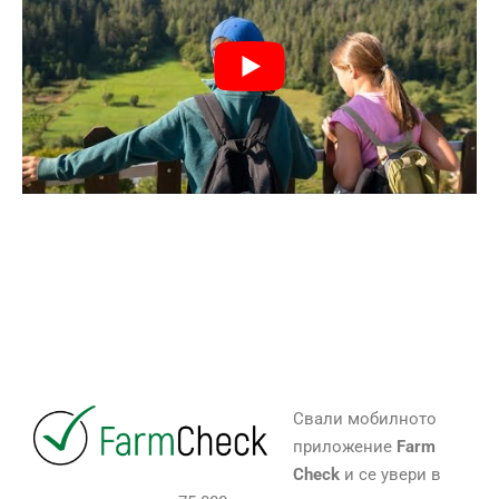
Свали мобилното
приложение
Farm
Check
и се увери в