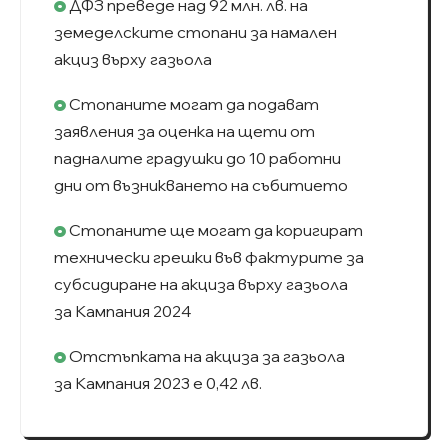
ДФЗ преведе над 92 млн. лв. на
земеделските стопани за намален
акциз върху газьола
Стопаните могат да подават
заявления за оценка на щети от
падналите градушки до 10 работни
дни от възникването на събитието
Стопаните ще могат да коригират
технически грешки във фактурите за
субсидиране на акциза върху газьола
за Кампания 2024
Отстъпката на акциза за газьола
за Кампания 2023 е 0,42 лв.