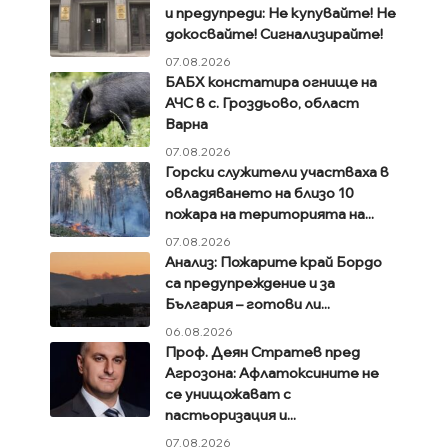
и предупреди: Не купувайте! Не
докосвайте! Сигнализирайте!
07.08.2026
БАБХ констатира огнище на
АЧС в с. Гроздьово, област
Варна
07.08.2026
Горски служители участваха в
овладяването на близо 10
пожара на територията на...
07.08.2026
Анализ: Пожарите край Бордо
са предупреждение и за
България – готови ли...
06.08.2026
Проф. Деян Стратев пред
Агрозона: Афлатоксините не
се унищожават с
пастьоризация и...
07.08.2026