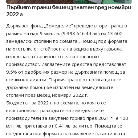
Първият транш беше изплатен през ноември
2022 г
Държавен фонд „Земеделие“ преведе втори транш в
размер на над 9 млн. лв. (9 398 646.44 лв.) на 13 602
земеделски стопани по схемата „Помощ под формата
на отстъпка от стойността на акциза върху газьола,
използван в първичното селскостопанско
производство“. Изплатените средства представляват
9,5% от одобрения размер на държавната помощ за
всички кандидати. Първия транш от полагащата се
държавна помощ бе изплатен на земеделските
стопани през месец ноември 2022 г.
Бюджетът за 2022 г. по схемата, по която се
възстановяват разходите на земеделските
производители за закупено гориво през 2021 г., е 100
млн. лв. при ставка от 0,41 лв. за литър. Помощта се
предоставя под формата на намаление на акцизната