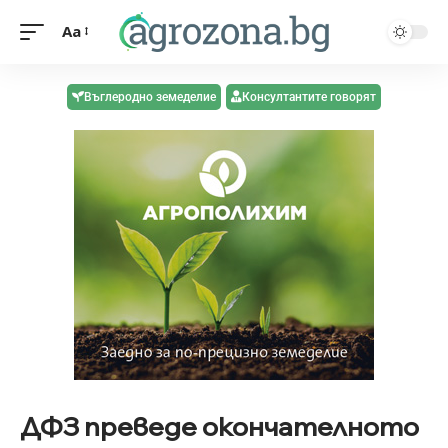
Aa
Въглеродно земеделие
Консултантите говорят
ДФЗ преведе окончателното