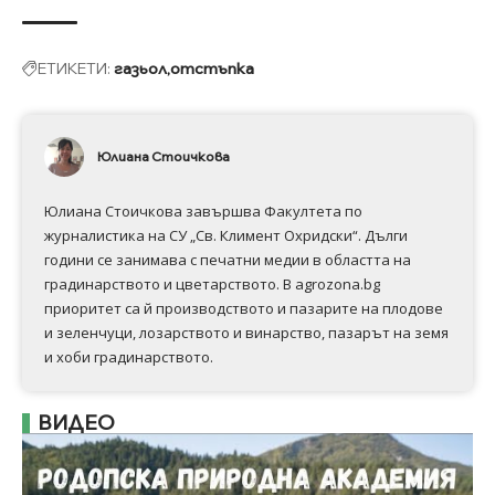
ЕТИКЕТИ:
газьол
отстъпка
Юлиана Стоичкова
Юлиана Стоичкова завършва Факултета по
журналистика на СУ „Св. Климент Охридски“. Дълги
години се занимава с печатни медии в областта на
градинарството и цветарството. В agrozona.bg
приоритет са й производството и пазарите на плодове
и зеленчуци, лозарството и винарство, пазарът на земя
и хоби градинарството.
ВИДЕО