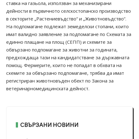
ставка на газьола, използван за механизирани
дейности в първичното селскостопанско производство
в секторите „Растениевъдство“ и „Животновъдство“.
На подпомагане подлежат земеделски стопани, които
имат валидно заявление за подпомагане по Схемата за
единно плащане на площ (СЕПП) и схемите за
обвързано подпомагане за животни за годината,
предхождаща тази на кандидатстване за държавната
помощ. Фермерите, които не попадат в обхвата на
схемите за обвързано подпомагане, трябва да имат
регистриран животновъден обект по Закона за
ветеринарномедицинската дейност.
СВЪРЗАНИ НОВИНИ