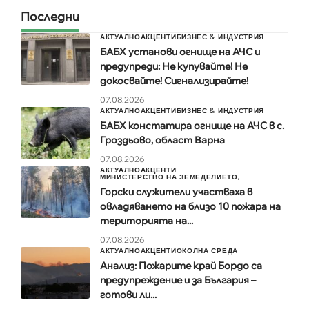
Последни
АКТУАЛНО
АКЦЕНТИ
БИЗНЕС & ИНДУСТРИЯ
БАБХ установи огнище на АЧС и
предупреди: Не купувайте! Не
докосвайте! Сигнализирайте!
07.08.2026
АКТУАЛНО
АКЦЕНТИ
БИЗНЕС & ИНДУСТРИЯ
БАБХ констатира огнище на АЧС в с.
Гроздьово, област Варна
07.08.2026
АКТУАЛНО
АКЦЕНТИ
МИНИСТЕРСТВО НА ЗЕМЕДЕЛИЕТО,...
Горски служители участваха в
овладяването на близо 10 пожара на
територията на...
07.08.2026
АКТУАЛНО
АКЦЕНТИ
ОКОЛНА СРЕДА
Анализ: Пожарите край Бордо са
предупреждение и за България –
готови ли...