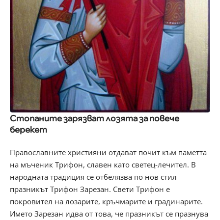
Стопаните зарязват лозята за повече
берекет
Православните християни отдават почит към паметта
на мъченик Трифон, славен като светец-лечител. В
народната традиция се отбелязва по нов стил
празникът Трифон Зарезан. Свети Трифон е
покровител на лозарите, кръчмарите и градинарите.
Името Зарезан идва от това, че празникът се празнува