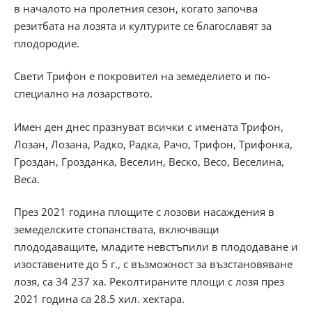
в началото на пролетния сезон, когато започва
резитбата на лозята и културите се благославят за
плодородие.
Свети Трифон е покровител на земеделието и по-
специално на лозарството.
Имен ден днес празнуват всички с имената Трифон,
Лозан, Лозана, Радко, Радка, Рачо, Трифон, Трифонка,
Гроздан, Грозданка, Веселин, Веско, Весо, Веселина,
Веса.
През 2021 година площите с лозови насаждения в
земеделските стопанствата, включващи
плододаващите, младите невстъпили в плододаване и
изоставените до 5 г., с възможност за възстановяване
лозя, са 34 237 ха. Реколтираните площи с лозя през
2021 година са 28.5 хил. хектара.