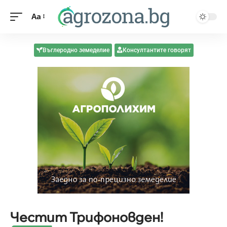
Aa
Въглеродно земеделие
Консултантите говорят
Честит Трифоновден!