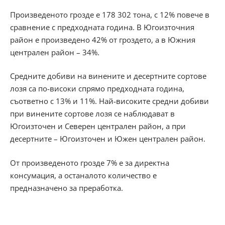
Произведеното грозде е 178 302 тона, с 12% повече в
сравнение с предходната година. В Югоизточния
район е произведено 42% от гроздето, а в Южния
централен район – 34%.
Средните добиви на винените и десертните сортове
лозя са по-високи спрямо предходната година,
съответно с 13% и 11%. Най-високите средни добиви
при винените сортове лозя се наблюдават в
Югоизточен и Северен централен район, а при
десертните – Югоизточен и Южен централен район.
От произведеното грозде 7% е за директна
консумация, а останалото количество е
предназначено за преработка.