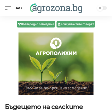
Aa
Въглеродно земеделие
Консултантите говорят
Бъдещето на селските