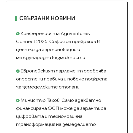
СВЪРЗАНИ НОВИНИ
Конференцията Agriventures
Connect 2026: София се превръща в
център за агро-иновации и
международни възможности
Европейският парламент одобрява
опростени правила и повече подкрепа
за земеделските стопани
Министър Тахов: Само адекватно
финансирана ОСП може да гарантира
цифровата и технологична
трансформация на земеделието