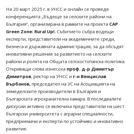
На 20 март 2025 г. в УНСС и онлайн се проведе
конференцията „Бъдеще за селските райони на
България“, организирана в рамките на проекта
CAP
Green Zone: Rural Up!
.
Събитието събра водещи
експерти, представители на академичните среди,
бизнеса и държавната администрация, за да обсъдят
иновативни решения за развитието на селските
райони и ролята на Общата селскостопанска политика.
Откриващи слова изнесоха
проф. д-р Димитър
Димитров
, ректор на УНСС и
г-н Венцислав
Върбанов,
председател на УС на Асоциацията на
земеделските производители в България и
Българската агрохранителна камара. В последвалите
дискусии активно се включиха представители на шест
български университета с аграрни специалности,
предприемачи и експерти по устойчиво и иновативно
развитие.