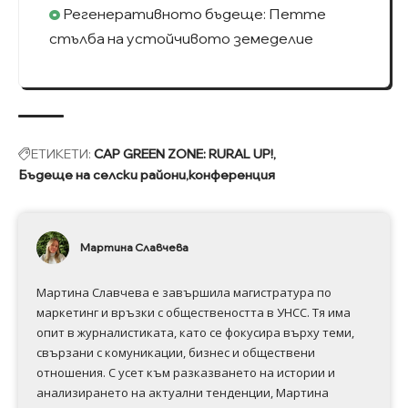
Регенеративното бъдеще: Петте
стълба на устойчивото земеделие
ЕТИКЕТИ:
CAP GREEN ZONE: RURAL UP!
Бъдеще на селски райони
конференция
Мартина Славчева
Мартина Славчева е завършила магистратура по
маркетинг и връзки с обществеността в УНСС. Тя има
опит в журналистиката, като се фокусира върху теми,
свързани с комуникации, бизнес и обществени
отношения. С усет към разказването на истории и
анализирането на актуални тенденции, Мартина