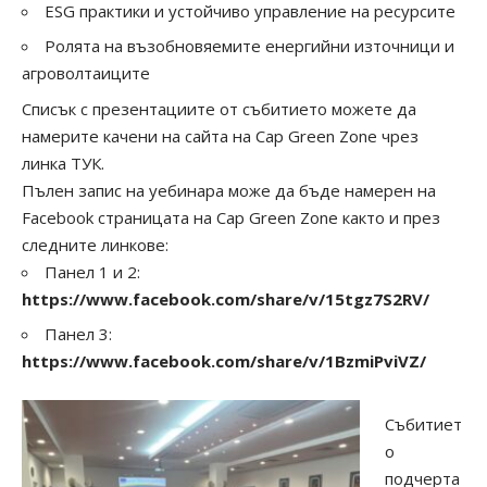
ESG практики и устойчиво управление на ресурсите
Ролята на възобновяемите енергийни източници и
агроволтаиците
Списък с презентациите от събитието можете да
намерите качени на сайта на
Cap Green Zone чрез
линка ТУК
.
Пълен запис на уебинара може да бъде намерен на
Facebook страницата на Cap Green Zone
както и през
следните линкове:
Панел 1 и 2:
https://www.facebook.com/share/v/15tgz7S2RV/
Панел 3:
https://www.facebook.com/share/v/1BzmiPviVZ/
Събитиет
о
подчерта