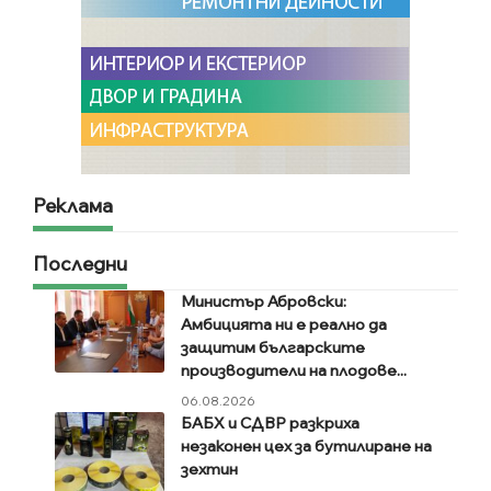
Реклама
Последни
Министър Абровски:
Амбицията ни е реално да
защитим българските
производители на плодове...
06.08.2026
БАБХ и СДВР разкриха
незаконен цех за бутилиране на
зехтин