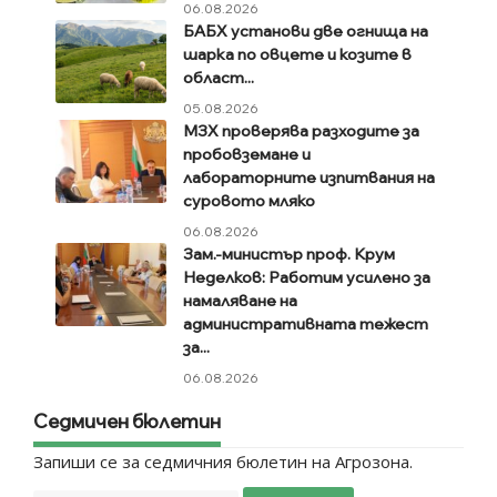
06.08.2026
БАБХ установи две огнища на
шарка по овцете и козите в
област...
05.08.2026
МЗХ проверява разходите за
пробовземане и
лабораторните изпитвания на
суровото мляко
06.08.2026
Зам.-министър проф. Крум
Неделков: Работим усилено за
намаляване на
административната тежест
за...
06.08.2026
Седмичен бюлетин
Запиши се за седмичния бюлетин на Агрозона.