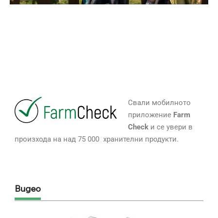
Свали мобилното
приложение
Farm
Check
и се увери в
произхода на над 75 000 хранителни продукти.
Видео