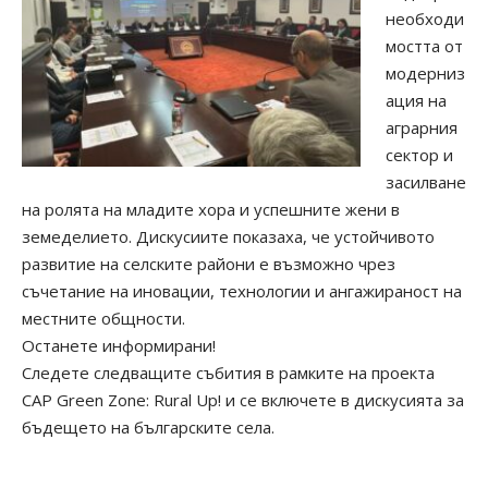
необходи
мостта от
модерниз
ация на
аграрния
сектор и
засилване
на ролята на младите хора и успешните жени в
земеделието. Дискусиите показаха, че устойчивото
развитие на селските райони е възможно чрез
съчетание на иновации, технологии и ангажираност на
местните общности.
Останете информирани!
Следете следващите събития в рамките на проекта
CAP Green Zone: Rural Up! и се включете в дискусията за
бъдещето на българските села.