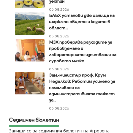
зехтин
06.08.2026
БАБХ установи две огнища на
шарка по овцете и козите в
област...
05.08.2026
МЗХ проверява разходите за
пробовземане и
лабораторните изпитвания на
суровото мляко
06.08.2026
Зам.-министър проф. Крум
Неделков: Работим усилено за
намаляване на
административната тежест
за...
06.08.2026
Седмичен бюлетин
Запиши се за седмичния бюлетин на Агрозона.