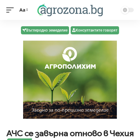
Aa
Въглеродно земеделие
Консултантите говорят
АЧС се завърна отново в Чехия