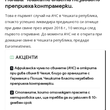
преприеха контрамерки.
Това е първият случай на АЧС в Чешката република,
откакто успешно ликвидира предишното си огнище
при диви свине през април 2018 г., 10 месеца след
първото откриване. До момента АЧС не е открита при
домашни свине в Чешката република, предаде
Euromeatnews.
АКЦЕНТИ
Африканска чума по свинете (АЧС) е открита
при дива свиня в Чехия, близо до границите с
Германия и Полша. Чешките власти незабавно
преприеха контрамерки.
Стопаните, които отглеждат прасета с
нетърговска цел, ще трябва да ги заколят в 10-
дневен срок