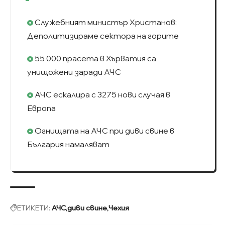
Служебният министър Христанов:
Деполитизираме сектора на горите
55 000 прасета в Хърватия са
унищожени заради АЧС
АЧС ескалира с 3275 нови случая в
Европа
Огнищата на АЧС при диви свине в
България намаляват
ЕТИКЕТИ:
АЧС
диви свине
Чехия