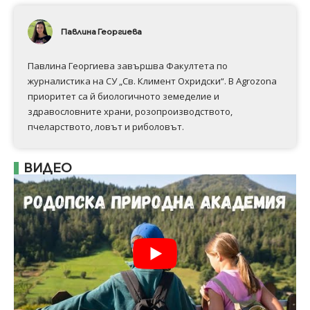
Павлина Георгиева
Павлина Георгиева завършва Факултета по
журналистика на СУ „Св. Климент Охридски“. В Аgrozona
приоритет са й биологичното земеделие и
здравословните храни, розопроизводството,
пчеларството, ловът и риболовът.
ВИДЕО