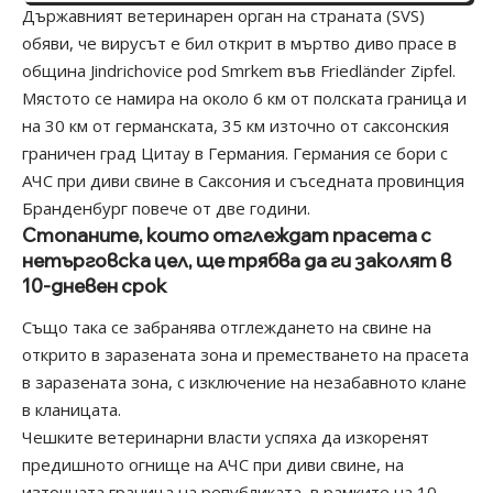
Държавният ветеринарен орган на страната (SVS)
обяви, че вирусът е бил открит в мъртво диво прасе в
община Jindrichovice pod Smrkem във Friedländer Zipfel.
Мястото се намира на около 6 км от полската граница и
на 30 км от германската, 35 км източно от саксонския
граничен град Цитау в Германия. Германия се бори с
АЧС при диви свине в Саксония и съседната провинция
Бранденбург повече от две години.
Стопаните, които отглеждат прасета с
нетърговска цел, ще трябва да ги заколят в
10-дневен срок
Също така се забранява отглеждането на свине на
открито в заразената зона и преместването на прасета
в заразената зона, с изключение на незабавното клане
в кланицата.
Чешките ветеринарни власти успяха да изкоренят
предишното огнище на АЧС при диви свине, на
източната граница на републиката, в рамките на 10