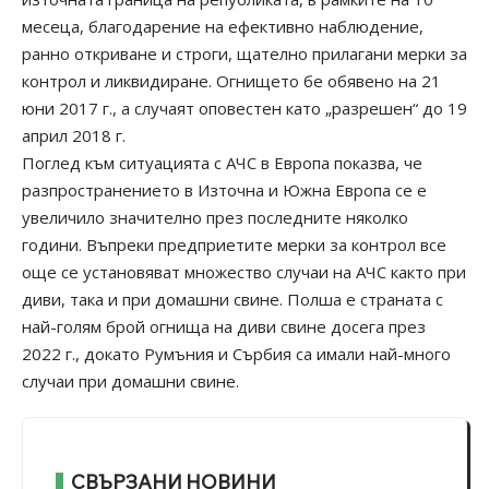
месеца, благодарение на ефективно наблюдение,
ранно откриване и строги, щателно прилагани мерки за
контрол и ликвидиране. Огнището бе обявено на 21
юни 2017 г., а случаят оповестен като „разрешен“ до 19
април 2018 г.
Поглед към ситуацията с АЧС в Европа показва, че
разпространението в Източна и Южна Европа се е
увеличило значително през последните няколко
години. Въпреки предприетите мерки за контрол все
още се установяват множество случаи на АЧС както при
диви, така и при домашни свине. Полша е страната с
най-голям брой огнища на диви свине досега през
2022 г., докато Румъния и Сърбия са имали най-много
случаи при домашни свине.
СВЪРЗАНИ НОВИНИ