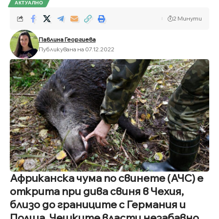
АКТУАЛНО
2 Минути
Павлина Георгиева
Публикувана на 07.12.2022
Африканска чума по свинете (АЧС) е
открита при дива свиня в Чехия,
близо до границите с Германия и
Полша. Чешките власти незабавно