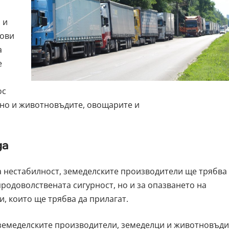
 и
дови
а
е
ос
 но и животновъдите, овощарите и
да
а нестабилност, земеделските производители ще трябва
продоволствената сигурност, но и за опазването на
, които ще трябва да прилагат.
земеделските производители, земеделци и животновъди