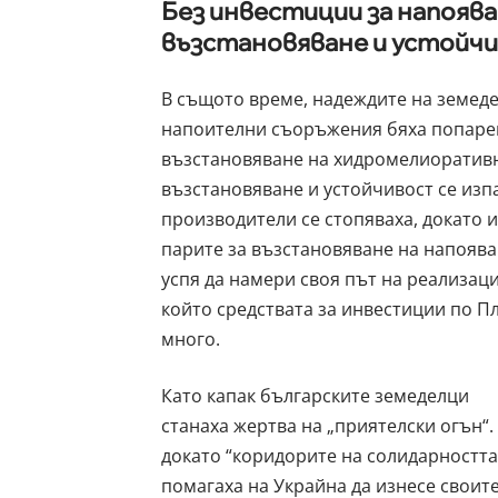
Без инвестиции за напоява
възстановяване и устойч
В същото време, надеждите на земед
напоителни съоръжения бяха попарен
възстановяване на хидромелиоративн
възстановяване и устойчивост се изп
производители се стопяваха, докато и
парите за възстановяване на напоява
успя да намери своя път на реализаци
който средствата за инвестиции по Пл
много.
Като капак българските земеделци
станаха жертва на „приятелски огън“.
докато “коридорите на солидарността
помагаха на Украйна да изнесе своит