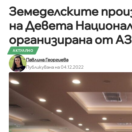
Земеделските прои
на Девета Национал
организирана от А
АКТУАЛНО
Павлина Георгиева
Публикувана на 04.12.2022