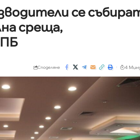
зводители се събира
на среща,
ЗПБ
4 Мин
Споделяне