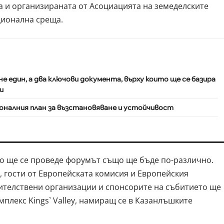
а и организираната от Асоциацията на земеделските
ционална среща.
 не един, а два ключови документа, върху които ще се базира
и
ионалния план за възстановяване и устойчивост
ето ще се проведе форумът също ще бъде по-различно.
, гости от Европейската комисия и Европейския
ителствени организации и спонсорите на събитието ще
плекс Kings` Valley, намиращ се в Казанлъшките