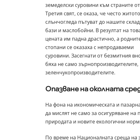
земеделски суровини към страните от
Третия свят, се оказа, че често житото
слънчогледа пътуват до нашите скла
бази и маслобойни. В резултат на тов
цената им падна драстично, а роднит
стопани се оказаха с непродаваеми
суровини. Засегнати от безмитния вн
бяха не само зърнопроизводителите,
зеленчукопроизводителите.
Опазване на околната сре
На фона на икономическата и пазарн
да мислят не само за осигуряване на 
природата и новите екологични норми
По време на Националната среща на 