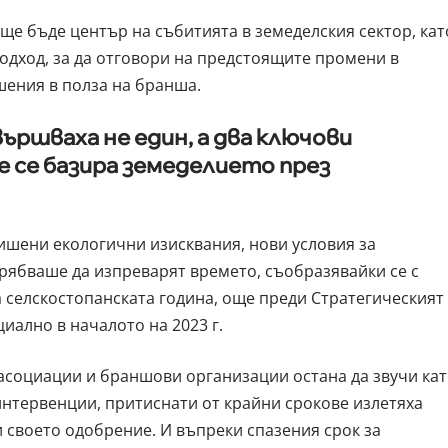
ще бъде център на събитията в земеделския сектор, кат
одход, за да отговори на предстоящите промени в
шения в полза на бранша.
овършваха не един, а два ключови
е се базира земеделието през
ишени екологични изисквания, нови условия за
рябваше да изпреварят времето, съобразявайки се с
 селскостопанската година, още преди Стратегическият
циално в началото на 2023 г.
асоциации и браншови организации остана да звучи ка
 интервенции, притиснати от крайни срокове излетяха
 своето одобрение. И въпреки спазения срок за