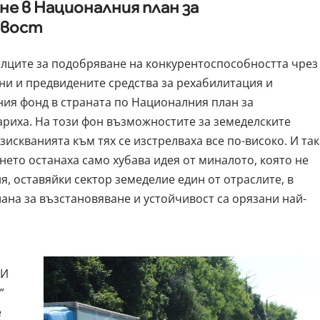
не в Националния план за
ивост
елците за подобряване на конкурентоспособността чрез
и и предвидените средства за рехабилитация и
ия фонд в страната по Националния план за
ариха. На този фон възможностите за земеделските
зискванията към тях се изстрелваха все по-високо. И так
нето останаха само хубава идея от миналото, която не
я, оставяйки сектор земеделие един от отраслите, в
ана за възстановяване и устойчивост са орязани най-
 И
”
е