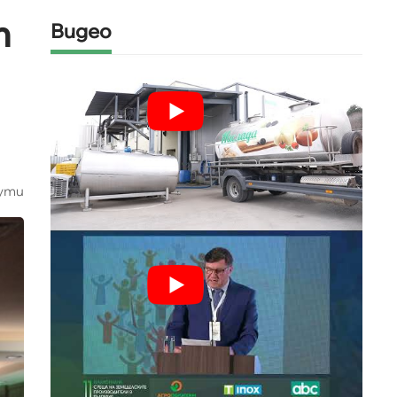
т
Видео
ути