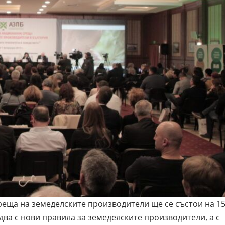
еща на земеделските производители ще се състои на 1
идва с нови правила за земеделските производители, а с