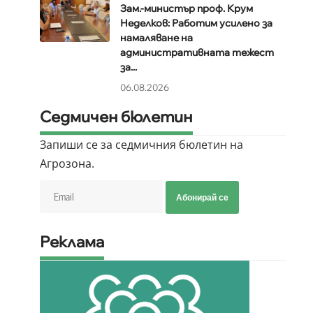
Зам.-министър проф. Крум
Неделков: Работим усилено за
намаляване на
административната тежест
за...
06.08.2026
Седмичен бюлетин
Запиши се за седмичния бюлетин на
Агрозона.
Абонирай се
Реклама