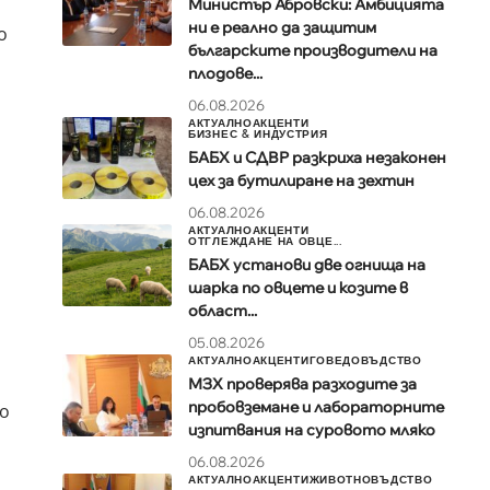
Министър Абровски: Амбицията
ни е реално да защитим
о
българските производители на
плодове...
06.08.2026
АКТУАЛНО
АКЦЕНТИ
БИЗНЕС & ИНДУСТРИЯ
БАБХ и СДВР разкриха незаконен
цех за бутилиране на зехтин
06.08.2026
АКТУАЛНО
АКЦЕНТИ
ОТГЛЕЖДАНЕ НА ОВЦЕ...
БАБХ установи две огнища на
шарка по овцете и козите в
област...
05.08.2026
АКТУАЛНО
АКЦЕНТИ
ГОВЕДОВЪДСТВО
МЗХ проверява разходите за
пробовземане и лабораторните
то
изпитвания на суровото мляко
06.08.2026
АКТУАЛНО
АКЦЕНТИ
ЖИВОТНОВЪДСТВО