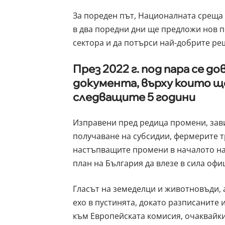
За пореден път, Националната среща 
в два поредни дни ще предложи нов п
сектора и да потърси най-добрите ре
През 2022 г. под пара се д
документа, върху които щ
следващите 5 години
Изправени пред редица промени, зав
получаване на субсидии, фермерите т
настъпващите промени в началото на
план на България да влезе в сила офи
Гласът на земеделци и животновъди, 
ехо в пустинята, докато разписаните
към Европейската комисия, очаквайки