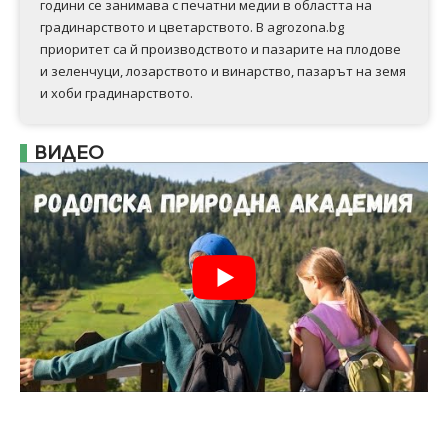
години се занимава с печатни медии в областта на
градинарството и цветарството. В agrozona.bg
приоритет са й производството и пазарите на плодове
и зеленчуци, лозарството и винарство, пазарът на земя
и хоби градинарството.
ВИДЕО