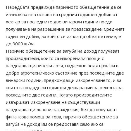
Наредбата предвижда паричното обезщетение да се
изчислява въз основа на средния годишен добив от
хектар за последните две винарски години преди
получаване на разрешение за презасаждане. Средният
годишен добив, за който се изплаща обезщетение, е
до 9000 кг/ха.
Парично обезщетение за загуба на доход получават
производители, които са изкоренили площи с
плододаващи винени лозя, надлежно поддържани в
добро агротехническо състояние през последните две
винарски години, предхождащи изкореняването, и за
които са подадени годишни декларации за реколта за
последните две години. Когато производителите
извършват изкореняване на съществуващи
плододаващи лозови насаждения, без да получават
финансова помощ за това, парично обезщетение за
загуба на доход им се предоставя само ако са