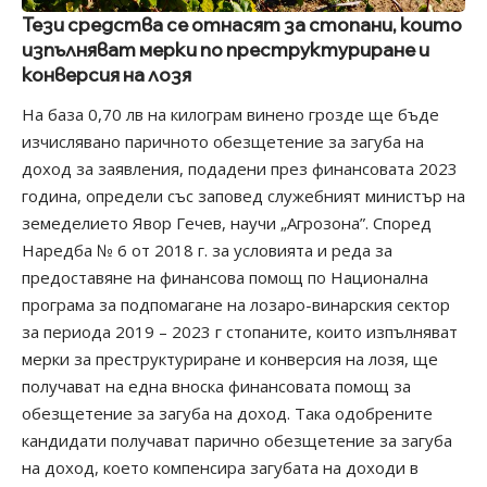
Тези средства се отнасят за стопани, които
изпълняват мерки по преструктуриране и
конверсия на лозя
На база 0,70 лв на килограм винено грозде ще бъде
изчислявано паричното обезщетение за загуба на
доход за заявления, подадени през финансовата 2023
година, определи със заповед служебният министър на
земеделието Явор Гечев, научи „Агрозона”. Според
Наредба № 6 от 2018 г. за условията и реда за
предоставяне на финансова помощ по Национална
програма за подпомагане на лозаро-винарския сектор
за периода 2019 – 2023 г стопаните, които изпълняват
мерки за преструктуриране и конверсия на лозя, ще
получават на една вноска финансовата помощ за
обезщетение за загуба на доход. Така одобрените
кандидати получават парично обезщетение за загуба
на доход, което компенсира загубата на доходи в