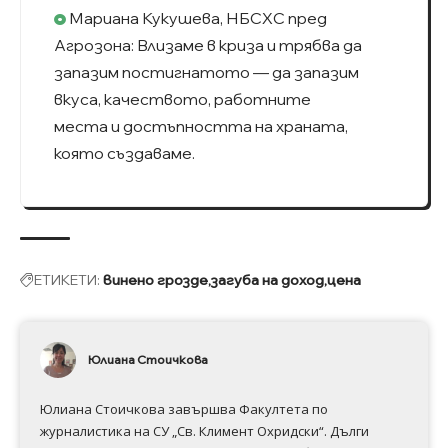
Мариана Кукушева, НБСХС пред
Агрозона: Влизаме в криза и трябва да
запазим постигнатото — да запазим
вкуса, качеството, работните
места и достъпността на храната,
която създаваме.
ЕТИКЕТИ:
винено грозде
загуба на доход
цена
Юлиана Стоичкова
Юлиана Стоичкова завършва Факултета по
журналистика на СУ „Св. Климент Охридски“. Дълги