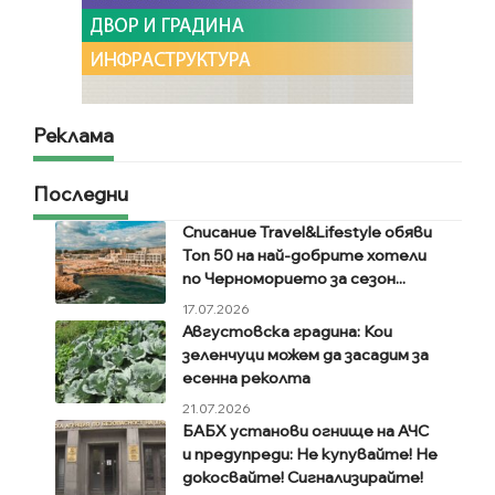
Реклама
Последни
Списание Travel&Lifestyle обяви
Топ 50 на най-добрите хотели
по Черноморието за сезон...
17.07.2026
Августовска градина: Кои
зеленчуци можем да засадим за
есенна реколта
21.07.2026
БАБХ установи огнище на АЧС
и предупреди: Не купувайте! Не
докосвайте! Сигнализирайте!