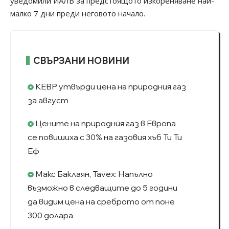
уведомили ИАЛВ за предстоящото изкореняване най-
малко 7 дни преди неговото начало.
СВЪРЗАНИ НОВИНИ
КЕВР утвърди цена на природния газ
за август
Цените на природния газ в Европа
се повишиха с 30% на газовия хъб Ти Ти
Еф
Макс Баклаян, Tavex: Напълно
възможно в следващите до 5 години
да видим цена на среброто от поне
300 долара