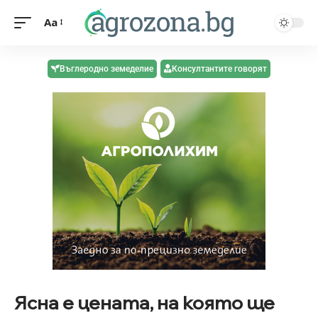
Aa
Въглеродно земеделие
Консултантите говорят
Ясна е цената, на която ще