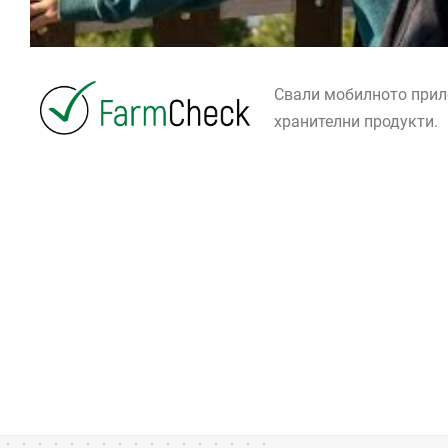
Свали мобилното при
хранителни продукти.