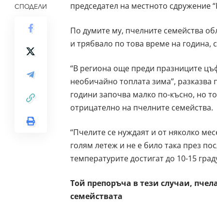
председател на местното сдружение “
СПОДЕЛИ
По думите му, пчелните семейства об
и трябвало по това време на година, с
“В региона още преди празниците цъ
необичайно топлата зима”, разказва 
години започва малко по-късно, но тол
отрицателно на пчелните семейства.
“Пчелите се нуждаят и от няколко мес
голям летеж и не е било така през по
температурите достигат до 10-15 град
Той препоръча в тези случаи, пчела
семействата