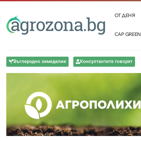
ОТ ДЕНЯ
CAP GREEN
Въглеродно земеделие
Консултантите говорят