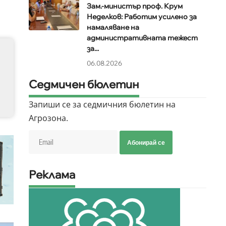
Зам.-министър проф. Крум
Неделков: Работим усилено за
намаляване на
административната тежест
за...
06.08.2026
Седмичен бюлетин
Запиши се за седмичния бюлетин на
Агрозона.
Абонирай се
Реклама