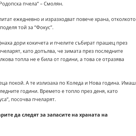
Родопска пчела“ – Смолян.
литат ежедневно и изразходват повече храна, отколкото
поделя той за “Фокус”.
фнаха дори кокичета и пчелите събират прашец през
пчеларят, като допълва, че зимата през последните
кова топла не е била от години, а това се отразява
еца покой. А те излизаха по Коледа и Нова година. Имаш
следните години. Времето е топло през деня, като
уса“, посочва пчеларят.
рите да следят за запасите на храната на