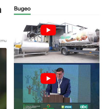
т
Видео
ути