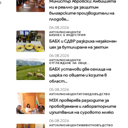
Министър Абровски: Амбицията
о
ни е реално да защитим
българските производители на
плодове...
06.08.2026
АКТУАЛНО
АКЦЕНТИ
БИЗНЕС & ИНДУСТРИЯ
БАБХ и СДВР разкриха незаконен
цех за бутилиране на зехтин
06.08.2026
АКТУАЛНО
АКЦЕНТИ
ОТГЛЕЖДАНЕ НА ОВЦЕ...
БАБХ установи две огнища на
шарка по овцете и козите в
област...
05.08.2026
АКТУАЛНО
АКЦЕНТИ
ГОВЕДОВЪДСТВО
МЗХ проверява разходите за
пробовземане и лабораторните
изпитвания на суровото мляко
06.08.2026
АКТУАЛНО
АКЦЕНТИ
ЖИВОТНОВЪДСТВО