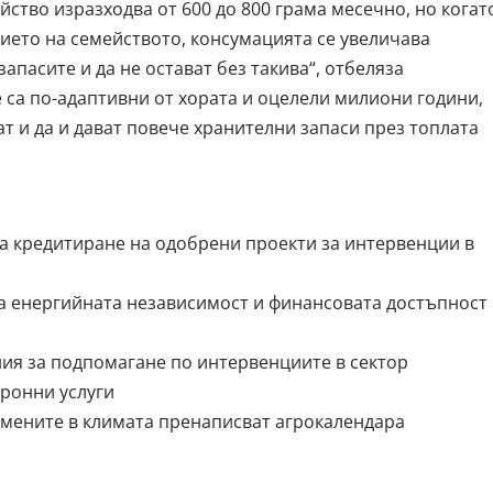
ейство изразходва от 600 до 800 грама месечно, но когат
тието на семейството, консумацията се увеличава
запасите и да не остават без такива“, отбеляза
е са по-адаптивни от хората и оцелели милиони години,
т и да и дават повече хранителни запаси през топлата
а кредитиране на одобрени проекти за интервенции в
а енергийната независимост и финансовата достъпност
ния за подпомагане по интервенциите в сектор
тронни услуги
омените в климата пренаписват агрокалендара