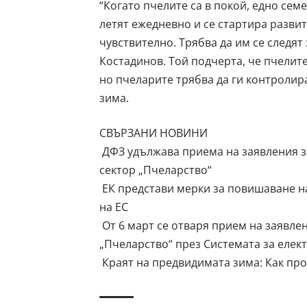
“Когато пчелите са в покой, едно сем
летят ежедневно и се стартира разви
чувствително. Трябва да им се следят 
Костадинов. Той подчерта, че пчелит
но пчеларите трябва да ги контролира
зима.
СВЪРЗАНИ НОВИНИ
ДФЗ удължава приема на заявления з
сектор „Пчеларство“
ЕК представи мерки за повишаване н
на ЕС
От 6 март се отваря прием на заявле
„Пчеларство“ през Системата за елек
Краят на предвидимата зима: Как пр