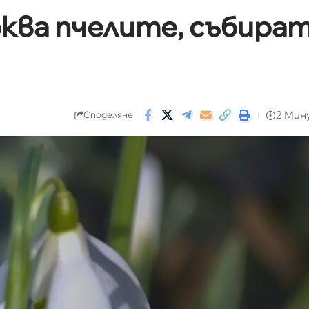
ква пчелите, събира
2 Мин
Споделяне