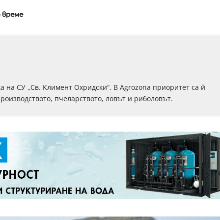
 време
 на СУ „Св. Климент Охридски“. В Аgrozona приоритет са й
роизводството, пчеларството, ловът и риболовът.