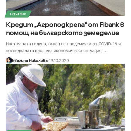
АКТУАЛНО
Кредит „Агроподкрепа“ от Fibank в
помощ на българското земеделие
Настоящата година, освен от пандемията от COVID-19 и
последвалата влошена икономическа ситуация,
…
Евелина Николова
19.10.2020