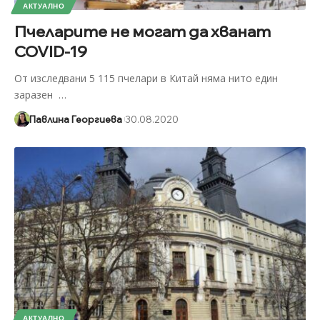
АКТУАЛНО
Пчеларите не могат да хванат
COVID-19
От изследвани 5 115 пчелари в Китай няма нито един
заразен
…
Павлина Георгиева
30.08.2020
АКТУАЛНО