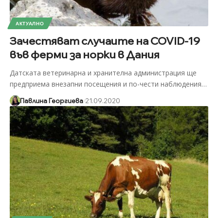
АКТУАЛНО
Зачестяват случаите на COVID-19
във ферми за норки в Дания
Датската ветеринарна и хранителна администрация ще
предприема внезапни посещения и по-чести наблюдения
…
Павлина Георгиева
21.09.2020