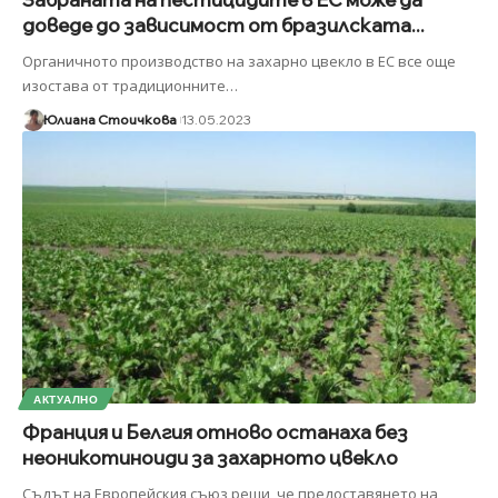
доведе до зависимост от бразилската...
Органичното производство на захарно цвекло в ЕС все още
изостава от традиционните
…
Юлиана Стоичкова
13.05.2023
АКТУАЛНО
Франция и Белгия отново останаха без
неоникотиноиди за захарното цвекло
Съдът на Европейския съюз реши, че предоставянето на