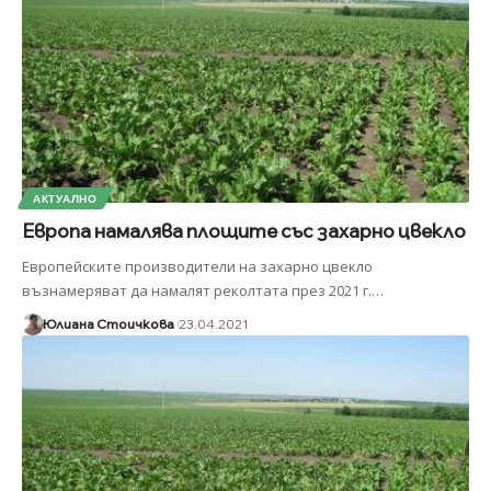
АКТУАЛНО
Европа намалява площите със захарно цвекло
Европейските производители на захарно цвекло
възнамеряват да намалят реколтата през 2021 г.
…
Юлиана Стоичкова
23.04.2021