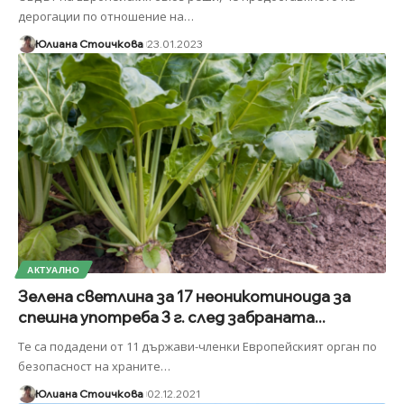
дерогации по отношение на
…
Юлиана Стоичкова
23.01.2023
АКТУАЛНО
Зелена светлина за 17 неоникотиноида за
спешна употреба 3 г. след забраната...
Те са подадени от 11 държави-членки Европейският орган по
безопасност на храните
…
Юлиана Стоичкова
02.12.2021