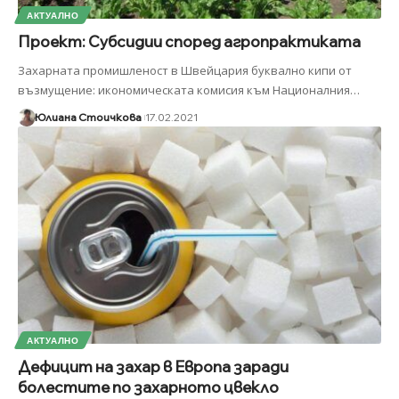
АКТУАЛНО
Проект: Субсидии според агропрактиката
Захарната промишленост в Швейцария буквално кипи от
възмущение: икономическата комисия към Националния
…
Юлиана Стоичкова
17.02.2021
АКТУАЛНО
Дефицит на захар в Европа заради
болестите по захарното цвекло