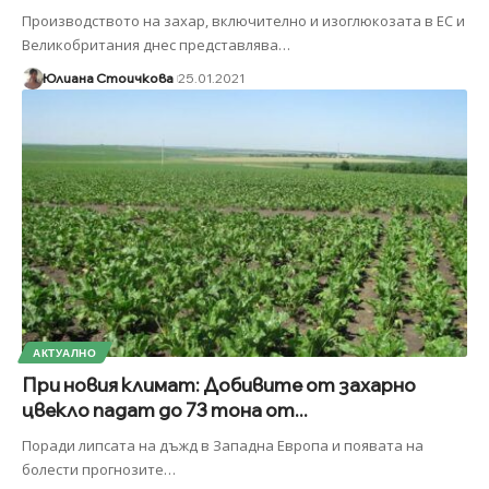
Производството на захар, включително и изоглюкозата в ЕС и
Великобритания днес представлява
…
Юлиана Стоичкова
25.01.2021
АКТУАЛНО
При новия климат: Добивите от захарно
цвекло падат до 73 тона от...
Поради липсата на дъжд в Западна Европа и появата на
болести прогнозите
…