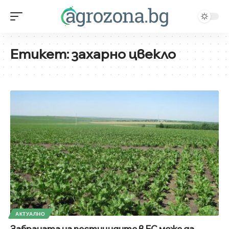
Етикет:
захарно цвекло
АКТУАЛНО
Забраната на пестицидите в ЕС може да