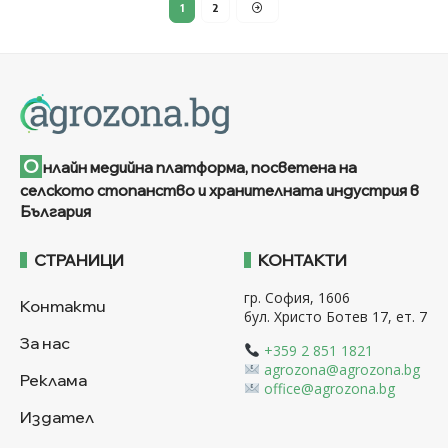
1
2
О
нлайн медийна платформа, посветена на
селското стопанство и хранителната индустрия в
България
СТРАНИЦИ
КОНТАКТИ
гр. София, 1606
Контакти
бул. Христо Ботев 17, ет. 7
За нас
+359 2 851 1821
agrozona@agrozona.bg
Реклама
office@agrozona.bg
Издател