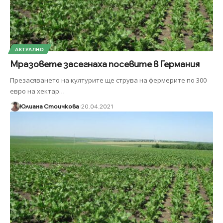
АКТУАЛНО
Мразовете засегнаха посевите в Германия
Презасяването на културите ще струва на фермерите по 300
евро на хектар
…
Юлиана Стоичкова
20.04.2021